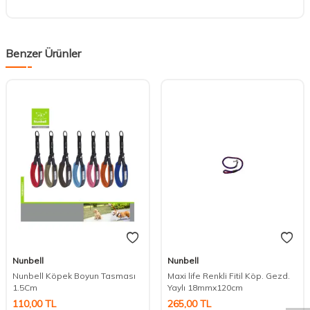
Benzer Ürünler
Nunbell
Nunbell
DESTEK
Nunbell Köpek Boyun Tasması
Maxi life Renkli Fitil Köp. Gezd.
1.5Cm
Yaylı 18mmx120cm
110,00
TL
265,00
TL