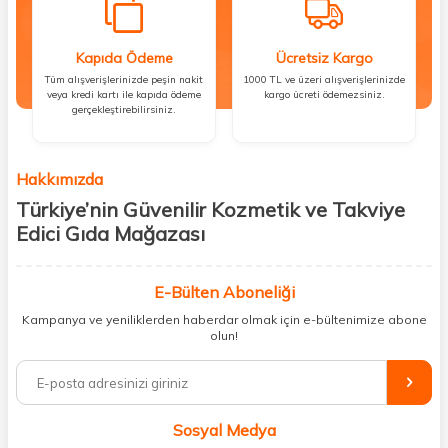
Kapıda Ödeme
Ücretsiz Kargo
Tüm alışverişlerinizde peşin nakit
1000 TL ve üzeri alışverişlerinizde
veya kredi kartı ile kapıda ödeme
kargo ücreti ödemezsiniz.
gerçekleştirebilirsiniz.
Hakkımızda
Türkiye’nin Güvenilir Kozmetik ve Takviye
Edici Gıda Mağazası
Güzellik, sağlık ve iyi hissetmek herkesin hakkı! Biz de bu vizyonla, hem
kişisel bakım hem de takviye edici gıda ürünlerini sizlerle
E-Bülten Aboneliği
buluşturuyoruz. Artık mağaza mağaza dolaşmanıza gerek yok;
Kampanya ve yeniliklerden haberdar olmak için e-bültenimize abone
ihtiyacınız olan her şeyi tek bir çatı altında topluyor ve kapınıza kadar
olun!
güvenle ulaştırıyoruz.
%100 orijinal kozmetik ve sağlık ürünleriyle güzelliğinizi tamamlayabilir,
vücudunuzu desteklemek için güvenilir takviye edici gıdalara
ulaşabilirsiniz. Cilt bakımından saç bakımına, makyajdan vitamin ve
Sosyal Medya
minerallere kadar binlerce ürünü uygun fiyat ve hızlı kargo avantajıyla