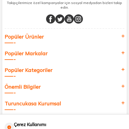
sunuyoruz.
Takipçilerimize özel kampanyalar için sosyal medyadan bizleri takip
edin.
Müşteri memnuniyetini ön planda tutarak, en kaliteli markaları sizlerle
buluşturuyor ve online alışveriş deneyiminizi en iyi hale getiriyoruz.
Sağlık, güzellik ve iyi yaşam için aradığınız her şey burada!
Siz de kendinizi yenilemek, sağlığınızı desteklemek ve güzelliğinize
Popüler Ürünler
değer katmak için bize katılın!
Popüler Markalar
Popüler Kategoriler
Önemli Bilgiler
Turuncukasa Kurumsal
Hızlı Erişim
Çerez Kullanımı