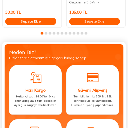
Gezdirme 3,5Mm-
30,00
TL
185,00
TL
Sepete Ekle
Sepete Ekle
Neden Biz?
Bizleri tercih etmeniz için geçerli birkaç sebep.
Hızlı Kargo
Güvenli Alışveriş
Hafta içi saat 14:00’ten önce
Tüm bilgileriniz 256 Bit SSL
oluşturduğunuz tüm siparişler
sertifikasıyla korunmaktadır.
aynı gün kargoya verilmektedir.
Güvenle alışveriş yapabilirsiniz.