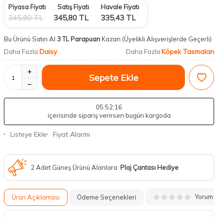
Piyasa Fiyatı
Satış Fiyatı
Havale Fiyatı
345,80
TL
345,80
TL
335,43
TL
Bu Ürünü Satın Al
3 TL Parapuan
Kazan
(Üyelikli Alışverişlerde Geçerli)
Daisy
Köpek Tasmaları
Daha Fazla
Daha Fazla
Sepete Ekle
05
:52
:15
içerisinde sipariş verirsen bugün kargoda
Listeye Ekle
Fiyat Alarmı
2 Adet Güneş Ürünü Alanlara
Plaj Çantası Hediye
Yorum
Ürün Açıklaması
Ödeme Seçenekleri