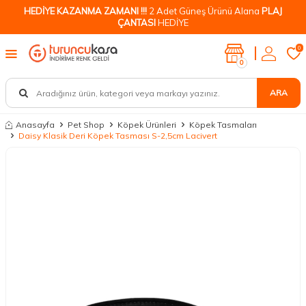
HEDİYE KAZANMA ZAMANI !!!
2 Adet Güneş Ürünü Alana
PLAJ
ÇANTASI
HEDİYE
0
0
ARA
Anasayfa
Pet Shop
Köpek Ürünleri
Köpek Tasmaları
Daisy Klasik Deri Köpek Tasması S-2,5cm Lacivert