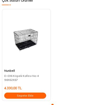
Çok Satan Ürünler
Nunbell
D-036 Köpek Kafesi No:4
94X62X67
4.330,00
TL
Sepete Ekle