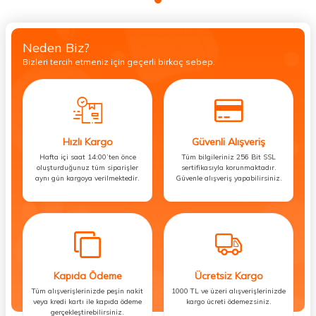
Neden Biz?
Bizleri tercih etmeniz için geçerli birkaç sebep.
Hızlı Kargo
Güvenli Alışveriş
Hafta içi saat 14:00’ten önce
Tüm bilgileriniz 256 Bit SSL
oluşturduğunuz tüm siparişler
sertifikasıyla korunmaktadır.
aynı gün kargoya verilmektedir.
Güvenle alışveriş yapabilirsiniz.
Kapıda Ödeme
Ücretsiz Kargo
Tüm alışverişlerinizde peşin nakit
1000 TL ve üzeri alışverişlerinizde
veya kredi kartı ile kapıda ödeme
kargo ücreti ödemezsiniz.
gerçekleştirebilirsiniz.