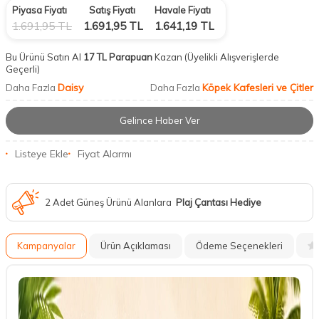
Piyasa Fiyatı
Satış Fiyatı
Havale Fiyatı
1.691,95
TL
1.691,95
TL
1.641,19
TL
Bu Ürünü Satın Al
17 TL Parapuan
Kazan
(Üyelikli Alışverişlerde
Geçerli)
Daisy
Köpek Kafesleri ve Çitler
Daha Fazla
Daha Fazla
Gelince Haber Ver
Listeye Ekle
Fiyat Alarmı
2 Adet Güneş Ürünü Alanlara
Plaj Çantası Hediye
Kampanyalar
Ürün Açıklaması
Ödeme Seçenekleri