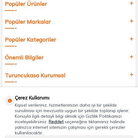
Popüler Ürünler
değer katmak için bize katılın!
Popüler Markalar
Popüler Kategoriler
Önemli Bilgiler
Turuncukasa Kurumsal
Hızlı Erişim
Çerez Kullanımı
Kişisel verileriniz, hizmetlerimizin daha iyi bir şekilde
Uygulamalarımız
sunulması için mevzuata uygun bir şekilde toplanıp işlenir.
Konuyla ilgili detaylı bilgi almak için Gizlilik Politikamızı
inceleyebilirsiniz.
Reddet
seçeneğine tıklamanız halinde
yalnızca internet sitemizin çalışması için gerekli çerezler
Adres & İletişim
kullanılacaktır.