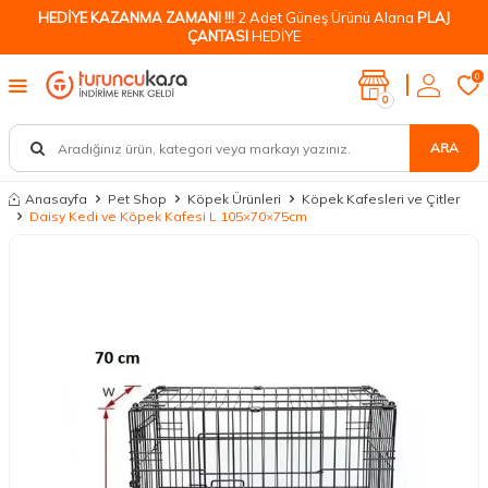
HEDİYE KAZANMA ZAMANI !!!
2 Adet Güneş Ürünü Alana
PLAJ
ÇANTASI
HEDİYE
0
0
ARA
Anasayfa
Pet Shop
Köpek Ürünleri
Köpek Kafesleri ve Çitler
Daisy Kedi ve Köpek Kafesi L 105×70×75cm