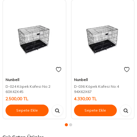
Nunbell
Nunbell
D-024 Köpek Kafesi No:2
D-036 Köpek Kafesi No:4
60X42X45
94X62X67
2.500,00
TL
4.330,00
TL
Sepete Ekle
Sepete Ekle