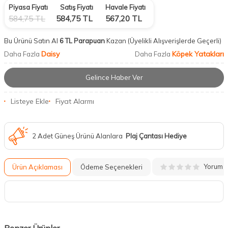
Piyasa Fiyatı
Satış Fiyatı
Havale Fiyatı
584,75
TL
584,75
TL
567,20
TL
Bu Ürünü Satın Al
6 TL Parapuan
Kazan
(Üyelikli Alışverişlerde Geçerli)
Daisy
Köpek Yatakları
Daha Fazla
Daha Fazla
Gelince Haber Ver
Listeye Ekle
Fiyat Alarmı
2 Adet Güneş Ürünü Alanlara
Plaj Çantası Hediye
Yorum
Ürün Açıklaması
Ödeme Seçenekleri
Benzer Ürünler