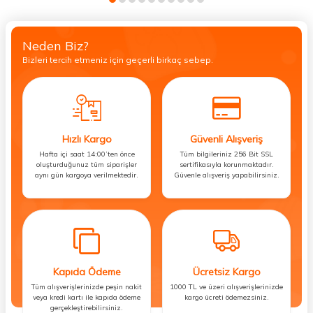
Neden Biz?
Bizleri tercih etmeniz için geçerli birkaç sebep.
Hızlı Kargo
Güvenli Alışveriş
Hafta içi saat 14:00’ten önce
Tüm bilgileriniz 256 Bit SSL
oluşturduğunuz tüm siparişler
sertifikasıyla korunmaktadır.
aynı gün kargoya verilmektedir.
Güvenle alışveriş yapabilirsiniz.
Kapıda Ödeme
Ücretsiz Kargo
Tüm alışverişlerinizde peşin nakit
1000 TL ve üzeri alışverişlerinizde
veya kredi kartı ile kapıda ödeme
kargo ücreti ödemezsiniz.
gerçekleştirebilirsiniz.