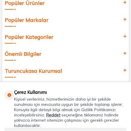
Popüler Ürünler
değer katmak için bize katılın!
Popüler Markalar
Popüler Kategoriler
Önemli Bilgiler
Turuncukasa Kurumsal
Hızlı Erişim
Çerez Kullanımı
Kişisel verileriniz, hizmetlerimizin daha iyi bir şekilde
Uygulamalarımız
sunulması için mevzuata uygun bir şekilde toplanıp işlenir.
Konuyla ilgili detaylı bilgi almak için Gizlilik Politikamızı
inceleyebilirsiniz.
Reddet
seçeneğine tıklamanız halinde
yalnızca internet sitemizin çalışması için gerekli çerezler
Adres & İletişim
kullanılacaktır.