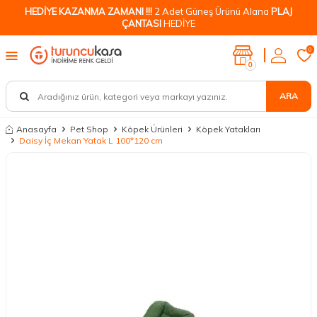
HEDİYE KAZANMA ZAMANI !!!
2 Adet Güneş Ürünü Alana
PLAJ
ÇANTASI
HEDİYE
0
0
ARA
Anasayfa
Pet Shop
Köpek Ürünleri
Köpek Yatakları
Daisy İç Mekan Yatak L 100*120 cm