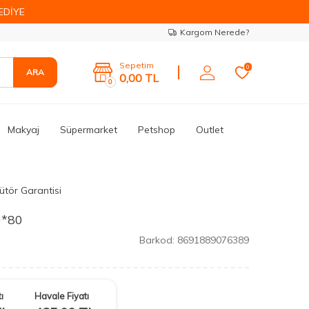
EDİYE
Kargom Nerede?
Sepetim
0
ARA
0,00
TL
0
Makyaj
Süpermarket
Petshop
Outlet
ütör Garantisi
0*80
Barkod:
8691889076389
ı
Havale Fiyatı