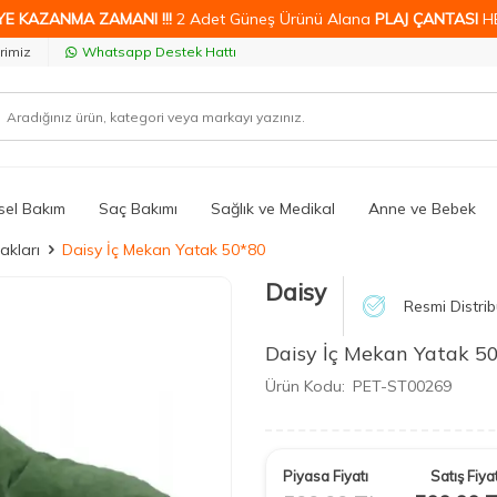
YE KAZANMA ZAMANI !!!
2 Adet Güneş Ürünü Alana
PLAJ ÇANTASI
H
rimiz
Whatsapp Destek Hattı
isel Bakım
Saç Bakımı
Sağlık ve Medikal
Anne ve Bebek
akları
Daisy İç Mekan Yatak 50*80
Daisy
Resmi Distrib
Daisy İç Mekan Yatak 5
Ürün Kodu:
PET-ST00269
Piyasa Fiyatı
Satış Fiyat