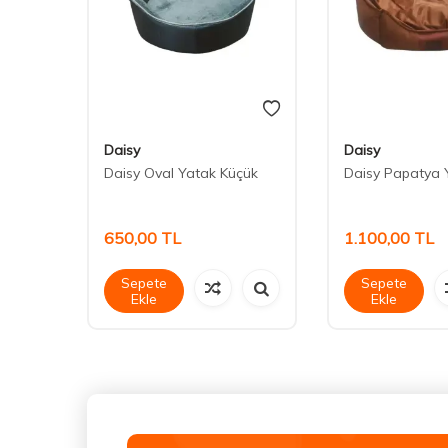
Daisy
Daisy
Göğüs
Daisy Oval Yatak Küçük
Daisy Papatya 
650,00
TL
1.100,00
TL
Sepete
Sepete
Ekle
Ekle