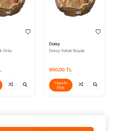
Daisy
Petbo
k Orta
Daisy Yatak Büyük
Petbos
İç Me
60*54
L
950,00
TL
1.20
Sepete
Sep
Ekle
Ek