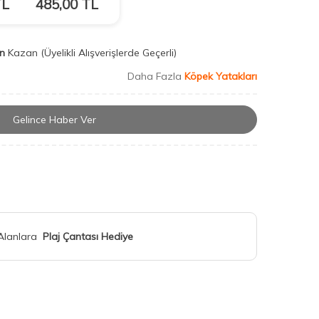
L
485,00
TL
n
Kazan
(Üyelikli Alışverişlerde Geçerli)
Daha Fazla
Köpek Yatakları
Gelince Haber Ver
 Alanlara
Plaj Çantası Hediye