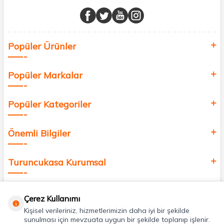
Müşteri memnuniyetini ön planda tutarak, en kaliteli markaları sizlerle
buluşturuyor ve online alışveriş deneyiminizi en iyi hale getiriyoruz.
Sağlık, güzellik ve iyi yaşam için aradığınız her şey burada!
Siz de kendinizi yenilemek, sağlığınızı desteklemek ve güzelliğinize
Popüler Ürünler
değer katmak için bize katılın!
Popüler Markalar
Popüler Kategoriler
Önemli Bilgiler
Turuncukasa Kurumsal
Hızlı Erişim
Çerez Kullanımı
Kişisel verileriniz, hizmetlerimizin daha iyi bir şekilde
Uygulamalarımız
sunulması için mevzuata uygun bir şekilde toplanıp işlenir.