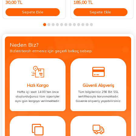
30,00
TL
185,00
TL
Sepete Ekle
Sepete Ekle
Neden Biz?
Bizleri tercih etmeniz için geçerli birkaç sebep.
Hızlı Kargo
Güvenli Alışveriş
Hafta içi saat 14:00’ten önce
Tüm bilgileriniz 256 Bit SSL
oluşturduğunuz tüm siparişler
sertifikasıyla korunmaktadır.
aynı gün kargoya verilmektedir.
Güvenle alışveriş yapabilirsiniz.