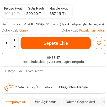
Piyasa Fiyatı
Satış Fiyatı
Havale Fiyatı
399,10
TL
399,10
TL
387,13
TL
Bu Ürünü Satın Al
4 TL Parapuan
Kazan
(Üyelikli Alışverişlerde Geçerli)
Daisy
Köpek Tasmaları
Daha Fazla
Daha Fazla
Sepete Ekle
09
:38
:46
içerisinde sipariş verirsen bugün kargoda
Listeye Ekle
Fiyat Alarmı
2 Adet Güneş Ürünü Alanlara
Plaj Çantası Hediye
Kampanyalar
Ürün Açıklaması
Ödeme Seçenekleri