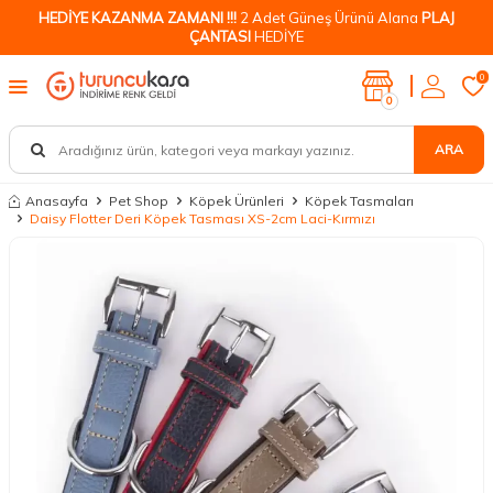
HEDİYE KAZANMA ZAMANI !!!
2 Adet Güneş Ürünü Alana
PLAJ
ÇANTASI
HEDİYE
0
0
ARA
Anasayfa
Pet Shop
Köpek Ürünleri
Köpek Tasmaları
Daisy Flotter Deri Köpek Tasması XS-2cm Laci-Kırmızı