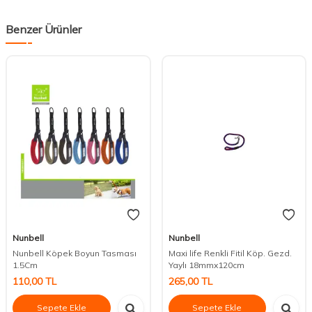
Benzer Ürünler
Nunbell
Nunbell
Nunbell Köpek Boyun Tasması
Maxi life Renkli Fitil Köp. Gezd.
1.5Cm
Yaylı 18mmx120cm
110,00
TL
265,00
TL
Sepete Ekle
Sepete Ekle