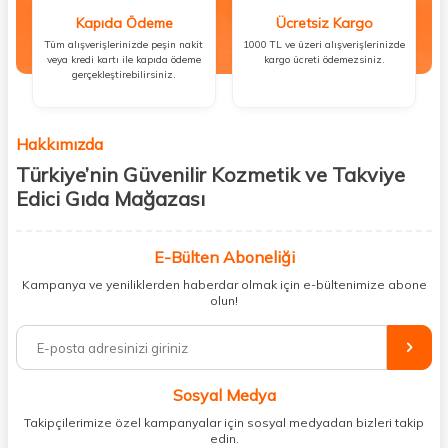
Kapıda Ödeme
Ücretsiz Kargo
Tüm alışverişlerinizde peşin nakit
1000 TL ve üzeri alışverişlerinizde
veya kredi kartı ile kapıda ödeme
kargo ücreti ödemezsiniz.
gerçekleştirebilirsiniz.
Hakkımızda
Türkiye’nin Güvenilir Kozmetik ve Takviye
Edici Gıda Mağazası
Güzellik, sağlık ve iyi hissetmek herkesin hakkı! Biz de bu vizyonla, hem
kişisel bakım hem de takviye edici gıda ürünlerini sizlerle
E-Bülten Aboneliği
buluşturuyoruz. Artık mağaza mağaza dolaşmanıza gerek yok;
Kampanya ve yeniliklerden haberdar olmak için e-bültenimize abone
ihtiyacınız olan her şeyi tek bir çatı altında topluyor ve kapınıza kadar
olun!
güvenle ulaştırıyoruz.
%100 orijinal kozmetik ve sağlık ürünleriyle güzelliğinizi tamamlayabilir,
vücudunuzu desteklemek için güvenilir takviye edici gıdalara
ulaşabilirsiniz. Cilt bakımından saç bakımına, makyajdan vitamin ve
Sosyal Medya
minerallere kadar binlerce ürünü uygun fiyat ve hızlı kargo avantajıyla
sunuyoruz.
Takipçilerimize özel kampanyalar için sosyal medyadan bizleri takip
edin.