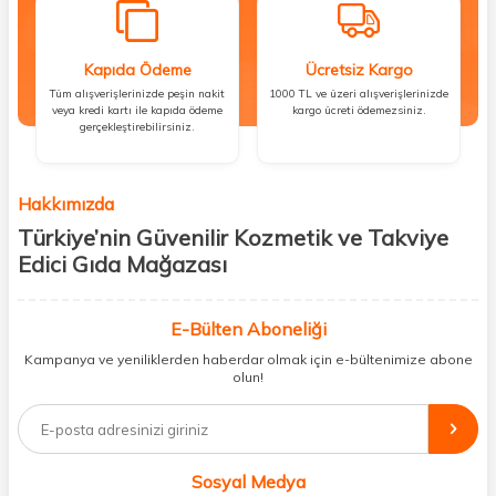
Kapıda Ödeme
Ücretsiz Kargo
Tüm alışverişlerinizde peşin nakit
1000 TL ve üzeri alışverişlerinizde
veya kredi kartı ile kapıda ödeme
kargo ücreti ödemezsiniz.
gerçekleştirebilirsiniz.
Hakkımızda
Türkiye’nin Güvenilir Kozmetik ve Takviye
Edici Gıda Mağazası
Güzellik, sağlık ve iyi hissetmek herkesin hakkı! Biz de bu vizyonla, hem
kişisel bakım hem de takviye edici gıda ürünlerini sizlerle
E-Bülten Aboneliği
buluşturuyoruz. Artık mağaza mağaza dolaşmanıza gerek yok;
Kampanya ve yeniliklerden haberdar olmak için e-bültenimize abone
ihtiyacınız olan her şeyi tek bir çatı altında topluyor ve kapınıza kadar
olun!
güvenle ulaştırıyoruz.
%100 orijinal kozmetik ve sağlık ürünleriyle güzelliğinizi tamamlayabilir,
vücudunuzu desteklemek için güvenilir takviye edici gıdalara
ulaşabilirsiniz. Cilt bakımından saç bakımına, makyajdan vitamin ve
Sosyal Medya
minerallere kadar binlerce ürünü uygun fiyat ve hızlı kargo avantajıyla