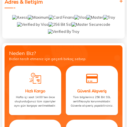
Adres & İletişim
Neden Biz?
Bizleri tercih etmeniz için geçerli birkaç sebep.
Hızlı Kargo
Güvenli Alışveriş
Hafta içi saat 14:00’ten önce
Tüm bilgileriniz 256 Bit SSL
oluşturduğunuz tüm siparişler
sertifikasıyla korunmaktadır.
aynı gün kargoya verilmektedir.
Güvenle alışveriş yapabilirsiniz.