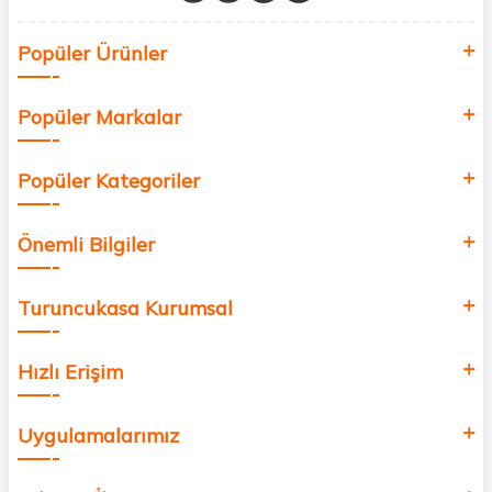
Siz de kendinizi yenilemek, sağlığınızı desteklemek ve güzelliğinize
Popüler Ürünler
değer katmak için bize katılın!
Popüler Markalar
Popüler Kategoriler
Önemli Bilgiler
Turuncukasa Kurumsal
Hızlı Erişim
Uygulamalarımız