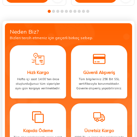
Neden Biz?
Bizleri tercih etmeniz için geçerli birkaç sebep.
Hızlı Kargo
Güvenli Alışveriş
Hafta içi saat 14:00’ten önce
Tüm bilgileriniz 256 Bit SSL
oluşturduğunuz tüm siparişler
sertifikasıyla korunmaktadır.
aynı gün kargoya verilmektedir.
Güvenle alışveriş yapabilirsiniz.
Kapıda Ödeme
Ücretsiz Kargo