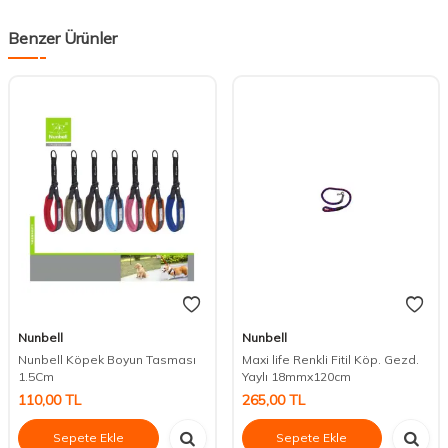
Benzer Ürünler
Nunbell
Nunbell
Nunbell Köpek Boyun Tasması
Maxi life Renkli Fitil Köp. Gezd.
1.5Cm
Yaylı 18mmx120cm
110,00
TL
265,00
TL
Sepete Ekle
Sepete Ekle