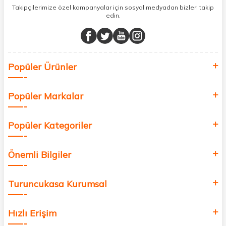
sunuyoruz.
Takipçilerimize özel kampanyalar için sosyal medyadan bizleri takip
edin.
Müşteri memnuniyetini ön planda tutarak, en kaliteli markaları sizlerle
buluşturuyor ve online alışveriş deneyiminizi en iyi hale getiriyoruz.
Sağlık, güzellik ve iyi yaşam için aradığınız her şey burada!
Siz de kendinizi yenilemek, sağlığınızı desteklemek ve güzelliğinize
Popüler Ürünler
değer katmak için bize katılın!
Popüler Markalar
Popüler Kategoriler
Önemli Bilgiler
Turuncukasa Kurumsal
Hızlı Erişim