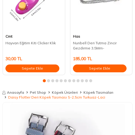
Cmt
Has
Hayvan Eğitim Kiti Clicker Klik
Nunbell Deri Tutma Zincir
Gezdirme 3,5Mm-
30,00
TL
185,00
TL
Sepete Ekle
Sepete Ekle
Anasayfa
Pet Shop
Köpek Ürünleri
Köpek Tasmaları
Daisy Flotter Deri Köpek Tasması S-2,5cm Turkuaz-Laci