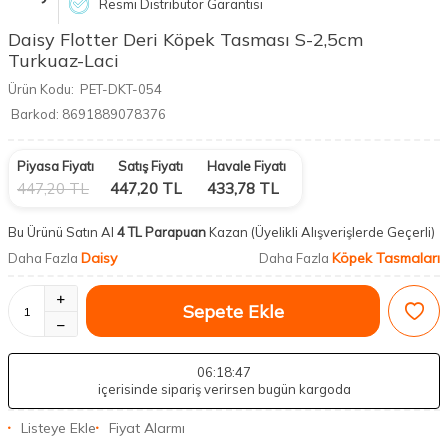
Resmi Distribütör Garantisi
Daisy Flotter Deri Köpek Tasması S-2,5cm
Turkuaz-Laci
Ürün Kodu:
PET-DKT-054
Barkod:
8691889078376
Piyasa Fiyatı
Satış Fiyatı
Havale Fiyatı
447,20
TL
447,20
TL
433,78
TL
Bu Ürünü Satın Al
4 TL Parapuan
Kazan
(Üyelikli Alışverişlerde Geçerli)
Daisy
Köpek Tasmaları
Daha Fazla
Daha Fazla
Sepete Ekle
06
:18
:47
içerisinde sipariş verirsen bugün kargoda
Listeye Ekle
Fiyat Alarmı