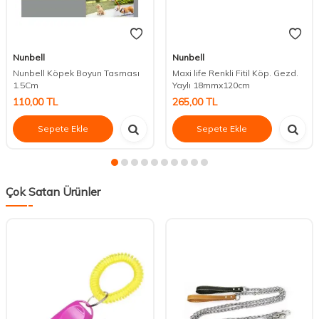
Nunbell
Nunbell
Nunbell Köpek Boyun Tasması
Maxi life Renkli Fitil Köp. Gezd.
1.5Cm
Yaylı 18mmx120cm
110,00
TL
265,00
TL
Sepete Ekle
Sepete Ekle
Çok Satan Ürünler