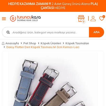
HEDİYE KAZANMA ZAMANI !!!
2 Adet Güneş Ürünü Alana
PLAJ
ÇANTASI
HEDİYE
0
0
ARA
Anasayfa
Pet Shop
Köpek Ürünleri
Köpek Tasmaları
Daisy Flotter Deri Köpek Tasması M-3cm Kırmızı-Laci