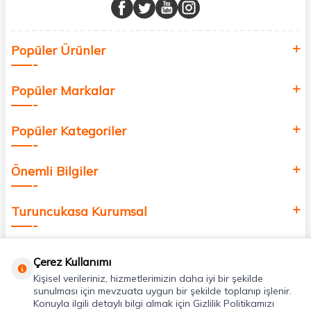
buluşturuyor ve online alışveriş deneyiminizi en iyi hale getiriyoruz.
Sağlık, güzellik ve iyi yaşam için aradığınız her şey burada!
Siz de kendinizi yenilemek, sağlığınızı desteklemek ve güzelliğinize
Popüler Ürünler
değer katmak için bize katılın!
Popüler Markalar
Popüler Kategoriler
Önemli Bilgiler
Turuncukasa Kurumsal
Hızlı Erişim
Çerez Kullanımı
Kişisel verileriniz, hizmetlerimizin daha iyi bir şekilde
Uygulamalarımız
sunulması için mevzuata uygun bir şekilde toplanıp işlenir.
Konuyla ilgili detaylı bilgi almak için Gizlilik Politikamızı