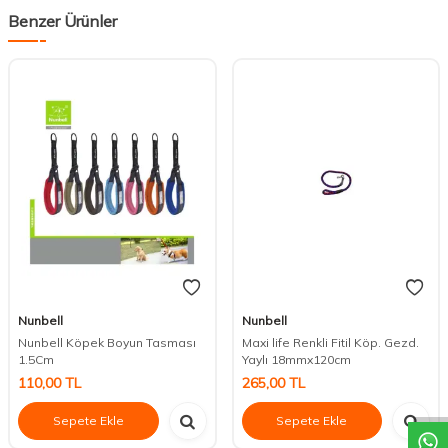
Benzer Ürünler
Nunbell
Nunbell
Nunbell Köpek Boyun Tasması
Maxi life Renkli Fitil Köp. Gezd.
1.5Cm
Yaylı 18mmx120cm
DESTEK
110,00
TL
265,00
TL
Sepete Ekle
Sepete Ekle