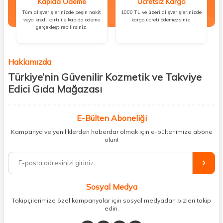
Kapıda Ödeme
Ücretsiz Kargo
Tüm alışverişlerinizde peşin nakit
1000 TL ve üzeri alışverişlerinizde
veya kredi kartı ile kapıda ödeme
kargo ücreti ödemezsiniz.
gerçekleştirebilirsiniz.
Hakkımızda
Türkiye’nin Güvenilir Kozmetik ve Takviye
Edici Gıda Mağazası
Güzellik, sağlık ve iyi hissetmek herkesin hakkı! Biz de bu vizyonla, hem
kişisel bakım hem de takviye edici gıda ürünlerini sizlerle
E-Bülten Aboneliği
buluşturuyoruz. Artık mağaza mağaza dolaşmanıza gerek yok;
Kampanya ve yeniliklerden haberdar olmak için e-bültenimize abone
ihtiyacınız olan her şeyi tek bir çatı altında topluyor ve kapınıza kadar
olun!
güvenle ulaştırıyoruz.
%100 orijinal kozmetik ve sağlık ürünleriyle güzelliğinizi tamamlayabilir,
vücudunuzu desteklemek için güvenilir takviye edici gıdalara
ulaşabilirsiniz. Cilt bakımından saç bakımına, makyajdan vitamin ve
Sosyal Medya
minerallere kadar binlerce ürünü uygun fiyat ve hızlı kargo avantajıyla
sunuyoruz.
Takipçilerimize özel kampanyalar için sosyal medyadan bizleri takip
edin.
Müşteri memnuniyetini ön planda tutarak, en kaliteli markaları sizlerle