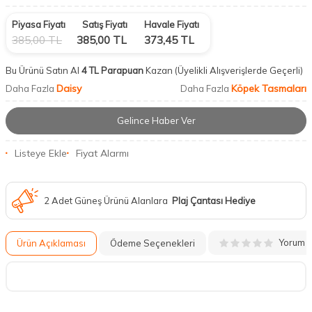
Piyasa Fiyatı
Satış Fiyatı
Havale Fiyatı
385,00
TL
385,00
TL
373,45
TL
Bu Ürünü Satın Al
4 TL Parapuan
Kazan
(Üyelikli Alışverişlerde Geçerli)
Daisy
Köpek Tasmaları
Daha Fazla
Daha Fazla
Gelince Haber Ver
Listeye Ekle
Fiyat Alarmı
2 Adet Güneş Ürünü Alanlara
Plaj Çantası Hediye
Yorum
Ürün Açıklaması
Ödeme Seçenekleri