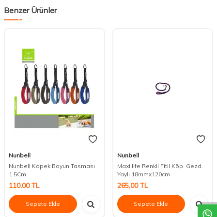
Benzer Ürünler
Nunbell
Nunbell
Nunbell Köpek Boyun Tasması
Maxi life Renkli Fitil Köp. Gezd.
1.5Cm
Yaylı 18mmx120cm
DESTEK
110,00
TL
265,00
TL
Sepete Ekle
Sepete Ekle