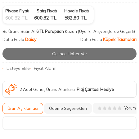
Piyasa Fiyatı
Satış Fiyatı
Havale Fiyatı
600,82
TL
600,82
TL
582,80
TL
Bu Ürünü Satın Al
6 TL Parapuan
Kazan
(Üyelikli Alışverişlerde Geçerli)
Daisy
Köpek Tasmaları
Daha Fazla
Daha Fazla
Gelince Haber Ver
Listeye Ekle
Fiyat Alarmı
2 Adet Güneş Ürünü Alanlara
Plaj Çantası Hediye
Yorum
Ürün Açıklaması
Ödeme Seçenekleri