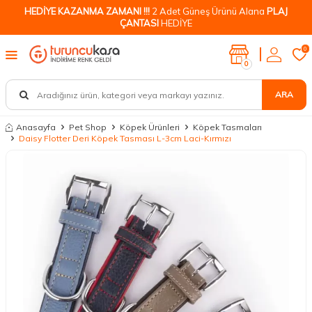
HEDİYE KAZANMA ZAMANI !!!
2 Adet Güneş Ürünü Alana
PLAJ
ÇANTASI
HEDİYE
0
0
ARA
Anasayfa
Pet Shop
Köpek Ürünleri
Köpek Tasmaları
Daisy Flotter Deri Köpek Tasması L-3cm Laci-Kırmızı