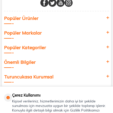
buluşturuyor ve online alışveriş deneyiminizi en iyi hale getiriyoruz.
Sağlık, güzellik ve iyi yaşam için aradığınız her şey burada!
Siz de kendinizi yenilemek, sağlığınızı desteklemek ve güzelliğinize
Popüler Ürünler
değer katmak için bize katılın!
Popüler Markalar
Popüler Kategoriler
Önemli Bilgiler
Turuncukasa Kurumsal
Hızlı Erişim
Çerez Kullanımı
Kişisel verileriniz, hizmetlerimizin daha iyi bir şekilde
Uygulamalarımız
sunulması için mevzuata uygun bir şekilde toplanıp işlenir.
Konuyla ilgili detaylı bilgi almak için Gizlilik Politikamızı