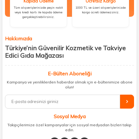
Kapıda Ödeme
Ücretsiz Kargo
Tüm alışverişlerinizde peşin nakit
1000 TL ve üzeri alışverişlerinizde
veya kredi kartı ile kapıda ödeme
kargo ücreti ödemezsiniz.
gerçekleştirebilirsiniz.
Hakkımızda
Türkiye’nin Güvenilir Kozmetik ve Takviye
Edici Gıda Mağazası
Güzellik, sağlık ve iyi hissetmek herkesin hakkı! Biz de bu vizyonla, hem
kişisel bakım hem de takviye edici gıda ürünlerini sizlerle
E-Bülten Aboneliği
buluşturuyoruz. Artık mağaza mağaza dolaşmanıza gerek yok;
Kampanya ve yeniliklerden haberdar olmak için e-bültenimize abone
ihtiyacınız olan her şeyi tek bir çatı altında topluyor ve kapınıza kadar
olun!
güvenle ulaştırıyoruz.
%100 orijinal kozmetik ve sağlık ürünleriyle güzelliğinizi tamamlayabilir,
vücudunuzu desteklemek için güvenilir takviye edici gıdalara
ulaşabilirsiniz. Cilt bakımından saç bakımına, makyajdan vitamin ve
Sosyal Medya
minerallere kadar binlerce ürünü uygun fiyat ve hızlı kargo avantajıyla
sunuyoruz.
Takipçilerimize özel kampanyalar için sosyal medyadan bizleri takip
edin.
Müşteri memnuniyetini ön planda tutarak, en kaliteli markaları sizlerle