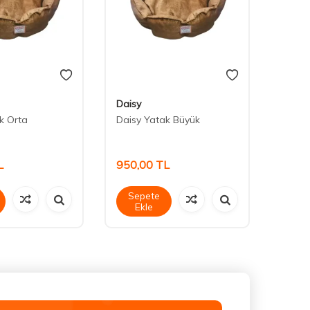
Daisy
Petbo
k Orta
Daisy Yatak Büyük
Petbos
İç Me
60*54
L
950,00
TL
1.20
Sepete
Sep
Ekle
Ek