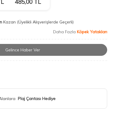
L
485,00
TL
n
Kazan
(Üyelikli Alışverişlerde Geçerli)
Daha Fazla
Köpek Yatakları
Gelince Haber Ver
 Alanlara
Plaj Çantası Hediye