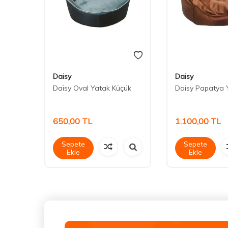
Daisy
Daisy
i
Daisy Oval Yatak Küçük
Daisy Papatya 
650,00
TL
1.100,00
TL
Sepete
Sepete
Ekle
Ekle