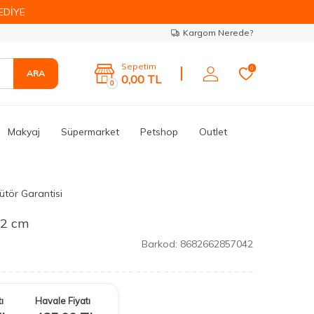
EDİYE
Kargom Nerede?
Sepetim
0
ARA
0,00
TL
0
Makyaj
Süpermarket
Petshop
Outlet
ütör Garantisi
32 cm
Barkod:
8682662857042
ı
Havale Fiyatı