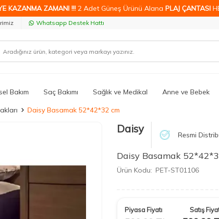
YE KAZANMA ZAMANI !!!
2 Adet Güneş Ürünü Alana
PLAJ ÇANTASI
H
rimiz
Whatsapp Destek Hattı
isel Bakım
Saç Bakımı
Sağlık ve Medikal
Anne ve Bebek
akları
Daisy Basamak 52*42*32 cm
Daisy
Resmi Distrib
Daisy Basamak 52*42*
Ürün Kodu:
PET-ST01106
Piyasa Fiyatı
Satış Fiyat