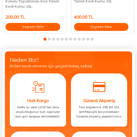
Kokulu Topaklanan İnce Taneli
Taneli Kedi Kumu 10L.
Kedi Kumu 10L.
200,00
TL
400,00
TL
Sepete Ekle
Sepete Ekle
Neden Biz?
Bizleri tercih etmeniz için geçerli birkaç sebep.
Hızlı Kargo
Güvenli Alışveriş
Hafta içi saat 14:00’ten önce
Tüm bilgileriniz 256 Bit SSL
oluşturduğunuz tüm siparişler
sertifikasıyla korunmaktadır.
aynı gün kargoya verilmektedir.
Güvenle alışveriş yapabilirsiniz.