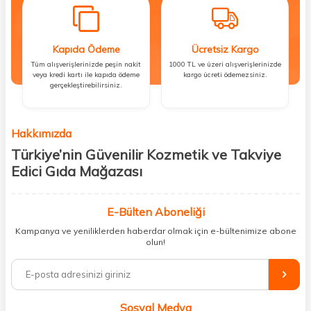
Kapıda Ödeme
Ücretsiz Kargo
Tüm alışverişlerinizde peşin nakit
1000 TL ve üzeri alışverişlerinizde
veya kredi kartı ile kapıda ödeme
kargo ücreti ödemezsiniz.
gerçekleştirebilirsiniz.
Hakkımızda
Türkiye’nin Güvenilir Kozmetik ve Takviye
Edici Gıda Mağazası
Güzellik, sağlık ve iyi hissetmek herkesin hakkı! Biz de bu vizyonla, hem
kişisel bakım hem de takviye edici gıda ürünlerini sizlerle
E-Bülten Aboneliği
buluşturuyoruz. Artık mağaza mağaza dolaşmanıza gerek yok;
Kampanya ve yeniliklerden haberdar olmak için e-bültenimize abone
ihtiyacınız olan her şeyi tek bir çatı altında topluyor ve kapınıza kadar
olun!
güvenle ulaştırıyoruz.
%100 orijinal kozmetik ve sağlık ürünleriyle güzelliğinizi tamamlayabilir,
vücudunuzu desteklemek için güvenilir takviye edici gıdalara
ulaşabilirsiniz. Cilt bakımından saç bakımına, makyajdan vitamin ve
Sosyal Medya