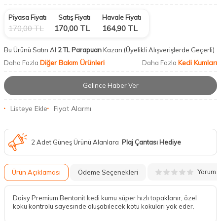
Piyasa Fiyatı
Satış Fiyatı
Havale Fiyatı
170,00
TL
170,00
TL
164,90
TL
Bu Ürünü Satın Al
2 TL Parapuan
Kazan
(Üyelikli Alışverişlerde Geçerli)
Diğer Bakım Ürünleri
Kedi Kumları
Daha Fazla
Daha Fazla
Gelince Haber Ver
Listeye Ekle
Fiyat Alarmı
2 Adet Güneş Ürünü Alanlara
Plaj Çantası Hediye
Yorum
Ürün Açıklaması
Ödeme Seçenekleri
Daisy Premium Bentonit kedi kumu süper hızlı topaklanır, özel
koku kontrolü sayesinde oluşabilecek kötü kokuları yok eder.