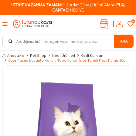
HEDİYE KAZANMA ZAMANI !!!
2 Adet Güneş Ürünü Alana
PLAJ
ÇANTASI
HEDİYE
0
0
ARA
Anasayfa
Pet Shop
Kedi Ürünleri
Kedi Kumları
Cute Faces Lavanta Kokulu Topaklanan İnce Taneli Kedi Kumu 10L.