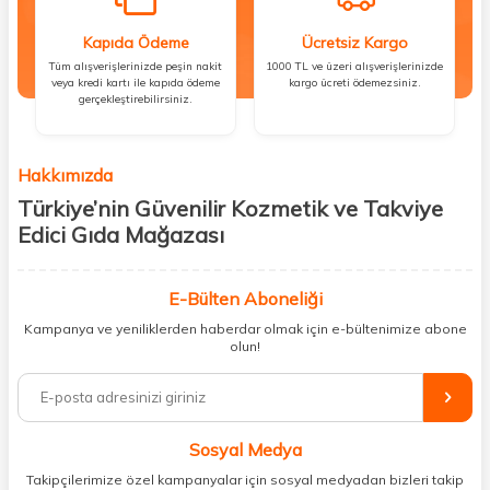
Kapıda Ödeme
Ücretsiz Kargo
Tüm alışverişlerinizde peşin nakit
1000 TL ve üzeri alışverişlerinizde
veya kredi kartı ile kapıda ödeme
kargo ücreti ödemezsiniz.
gerçekleştirebilirsiniz.
Hakkımızda
Türkiye’nin Güvenilir Kozmetik ve Takviye
Edici Gıda Mağazası
Güzellik, sağlık ve iyi hissetmek herkesin hakkı! Biz de bu vizyonla, hem
kişisel bakım hem de takviye edici gıda ürünlerini sizlerle
E-Bülten Aboneliği
buluşturuyoruz. Artık mağaza mağaza dolaşmanıza gerek yok;
Kampanya ve yeniliklerden haberdar olmak için e-bültenimize abone
ihtiyacınız olan her şeyi tek bir çatı altında topluyor ve kapınıza kadar
olun!
güvenle ulaştırıyoruz.
%100 orijinal kozmetik ve sağlık ürünleriyle güzelliğinizi tamamlayabilir,
vücudunuzu desteklemek için güvenilir takviye edici gıdalara
ulaşabilirsiniz. Cilt bakımından saç bakımına, makyajdan vitamin ve
Sosyal Medya
minerallere kadar binlerce ürünü uygun fiyat ve hızlı kargo avantajıyla
sunuyoruz.
Takipçilerimize özel kampanyalar için sosyal medyadan bizleri takip