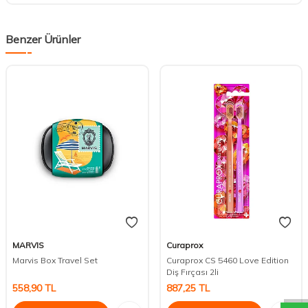
Benzer Ürünler
MARVIS
Curaprox
Marvis Box Travel Set
Curaprox CS 5460 Love Edition
DESTEK
Diş Fırçası 2li
558,90
TL
887,25
TL