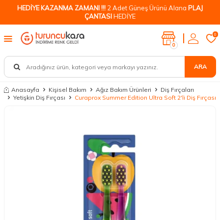
HEDİYE KAZANMA ZAMANI !!!
2 Adet Güneş Ürünü Alana
PLAJ
ÇANTASI
HEDİYE
0
0
ARA
Anasayfa
Kişisel Bakım
Ağız Bakım Ürünleri
Diş Fırçaları
Yetişkin Diş Fırçası
Curaprox Summer Edition Ultra Soft 2'li Diş Fırçası