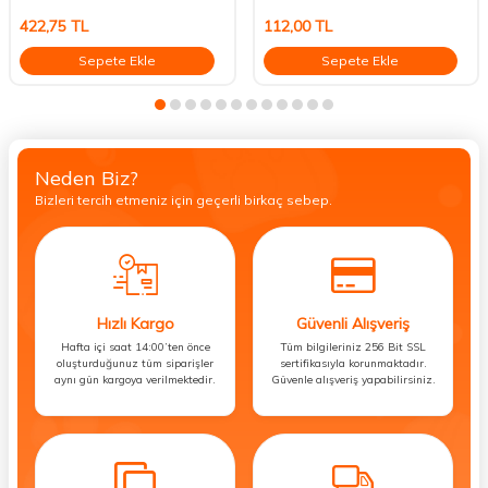
422,75
TL
112,00
TL
Sepete Ekle
Sepete Ekle
Neden Biz?
Bizleri tercih etmeniz için geçerli birkaç sebep.
Hızlı Kargo
Güvenli Alışveriş
Hafta içi saat 14:00’ten önce
Tüm bilgileriniz 256 Bit SSL
oluşturduğunuz tüm siparişler
sertifikasıyla korunmaktadır.
aynı gün kargoya verilmektedir.
Güvenle alışveriş yapabilirsiniz.