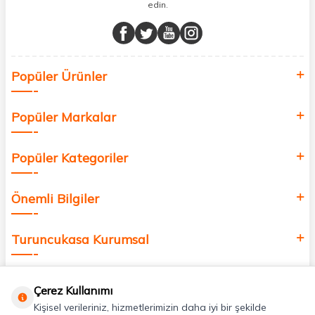
edin.
Müşteri memnuniyetini ön planda tutarak, en kaliteli markaları sizlerle
buluşturuyor ve online alışveriş deneyiminizi en iyi hale getiriyoruz.
Sağlık, güzellik ve iyi yaşam için aradığınız her şey burada!
Siz de kendinizi yenilemek, sağlığınızı desteklemek ve güzelliğinize
Popüler Ürünler
değer katmak için bize katılın!
Popüler Markalar
Popüler Kategoriler
Önemli Bilgiler
Turuncukasa Kurumsal
Hızlı Erişim
Çerez Kullanımı
Kişisel verileriniz, hizmetlerimizin daha iyi bir şekilde