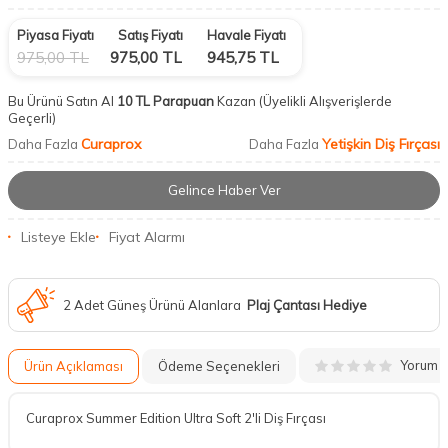
Piyasa Fiyatı
Satış Fiyatı
Havale Fiyatı
975,00
TL
975,00
TL
945,75
TL
Bu Ürünü Satın Al
10 TL Parapuan
Kazan
(Üyelikli Alışverişlerde
Geçerli)
Curaprox
Yetişkin Diş Fırçası
Daha Fazla
Daha Fazla
Gelince Haber Ver
Listeye Ekle
Fiyat Alarmı
2 Adet Güneş Ürünü Alanlara
Plaj Çantası Hediye
Yorum
Ürün Açıklaması
Ödeme Seçenekleri
Curaprox Summer Edition Ultra Soft 2'li Diş Fırçası