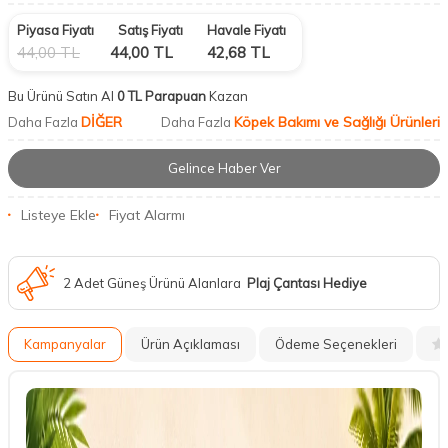
Piyasa Fiyatı
Satış Fiyatı
Havale Fiyatı
44,00
TL
44,00
TL
42,68
TL
Bu Ürünü Satın Al
0 TL Parapuan
Kazan
DİĞER
Köpek Bakımı ve Sağlığı Ürünleri
Daha Fazla
Daha Fazla
Gelince Haber Ver
Listeye Ekle
Fiyat Alarmı
2 Adet Güneş Ürünü Alanlara
Plaj Çantası Hediye
Kampanyalar
Ürün Açıklaması
Ödeme Seçenekleri