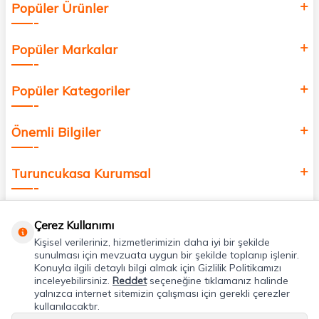
Popüler Ürünler
değer katmak için bize katılın!
Popüler Markalar
Popüler Kategoriler
Önemli Bilgiler
Turuncukasa Kurumsal
Hızlı Erişim
Çerez Kullanımı
Kişisel verileriniz, hizmetlerimizin daha iyi bir şekilde
Uygulamalarımız
sunulması için mevzuata uygun bir şekilde toplanıp işlenir.
Konuyla ilgili detaylı bilgi almak için Gizlilik Politikamızı
inceleyebilirsiniz.
Reddet
seçeneğine tıklamanız halinde
yalnızca internet sitemizin çalışması için gerekli çerezler
Adres & İletişim
kullanılacaktır.