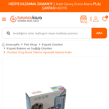
HEDİYE KAZANMA ZAMANI !!!
2 Adet Güneş Ürünü Alana
PLAJ
ÇANTASI
HEDİYE
0
0
ARA
Anasayfa
Pet Shop
Köpek Ürünleri
Köpek Bakımı ve Sağlığı Ürünleri
Chıcken Dog Bowl Takma Aparatlı Mama Kabı