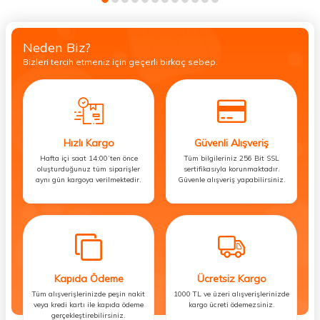
Neden Biz?
Bizleri tercih etmeniz için geçerli birkaç sebep.
Hızlı Kargo
Güvenli Alışveriş
Hafta içi saat 14:00’ten önce
Tüm bilgileriniz 256 Bit SSL
oluşturduğunuz tüm siparişler
sertifikasıyla korunmaktadır.
aynı gün kargoya verilmektedir.
Güvenle alışveriş yapabilirsiniz.
Kapıda Ödeme
Ücretsiz Kargo
Tüm alışverişlerinizde peşin nakit
1000 TL ve üzeri alışverişlerinizde
veya kredi kartı ile kapıda ödeme
kargo ücreti ödemezsiniz.
gerçekleştirebilirsiniz.