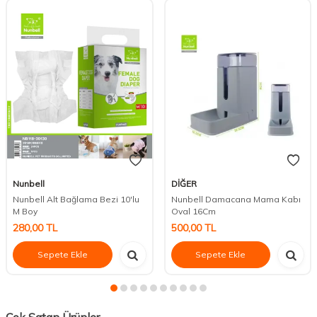
Nunbell
DİĞER
Nunbell Alt Bağlama Bezi 10'lu
Nunbell Damacana Mama Kabı
M Boy
Oval 16Cm
280,00
TL
500,00
TL
Sepete Ekle
Sepete Ekle