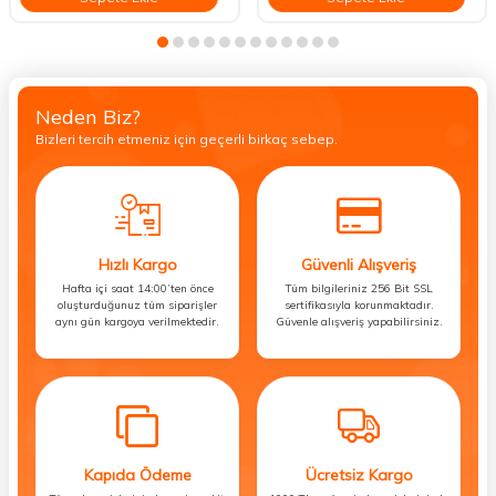
Neden Biz?
Bizleri tercih etmeniz için geçerli birkaç sebep.
Hızlı Kargo
Güvenli Alışveriş
Hafta içi saat 14:00’ten önce
Tüm bilgileriniz 256 Bit SSL
oluşturduğunuz tüm siparişler
sertifikasıyla korunmaktadır.
aynı gün kargoya verilmektedir.
Güvenle alışveriş yapabilirsiniz.
Kapıda Ödeme
Ücretsiz Kargo