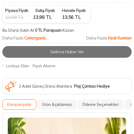
Piyasa Fiyatı
Satış Fiyatı
Havale Fiyatı
13,98
TL
13,98
TL
13,56
TL
Bu Ürünü Satın Al
0 TL Parapuan
Kazan
Catorganic
Kedi Kumları
Daha Fazla
Daha Fazla
Gelince Haber Ver
Listeye Ekle
Fiyat Alarmı
2 Adet Güneş Ürünü Alanlara
Plaj Çantası Hediye
Kampanyalar
Ürün Açıklaması
Ödeme Seçenekleri