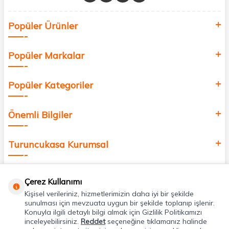
Sağlık, güzellik ve iyi yaşam için aradığınız her şey burada!
Siz de kendinizi yenilemek, sağlığınızı desteklemek ve güzelliğinize
Popüler Ürünler
değer katmak için bize katılın!
Popüler Markalar
Popüler Kategoriler
Önemli Bilgiler
Turuncukasa Kurumsal
Hızlı Erişim
Çerez Kullanımı
Kişisel verileriniz, hizmetlerimizin daha iyi bir şekilde
Uygulamalarımız
sunulması için mevzuata uygun bir şekilde toplanıp işlenir.
Konuyla ilgili detaylı bilgi almak için Gizlilik Politikamızı
inceleyebilirsiniz.
Reddet
seçeneğine tıklamanız halinde