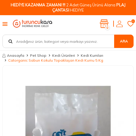
HEDİYE KAZANMA ZAMANI !!!
2 Adet Güneş Ürünü Alana
PLAJ
ÇANTASI
HEDİYE
0
0
ARA
Anasayfa
Pet Shop
Kedi Ürünleri
Kedi Kumları
Catorganic Sabun Kokulu Topaklaşan Kedi Kumu 5 Kg