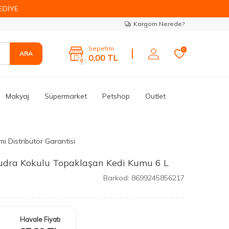
EDİYE
Kargom Nerede?
Sepetim
0
ARA
0,00
TL
0
Makyaj
Süpermarket
Petshop
Outlet
i Distribütör Garantisi
dra Kokulu Topaklaşan Kedi Kumu 6 L
Barkod:
8699245856217
Havale Fiyatı