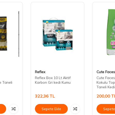
Reflex
Cute Faces
Reflex Box 10 Lt Aktif
Cute Faces
 Taneli
Karbon Gri kedi Kumu
Kokulu Top
Taneli Ked
322,36
TL
200,00
T
Sepete Ekle
Sepete