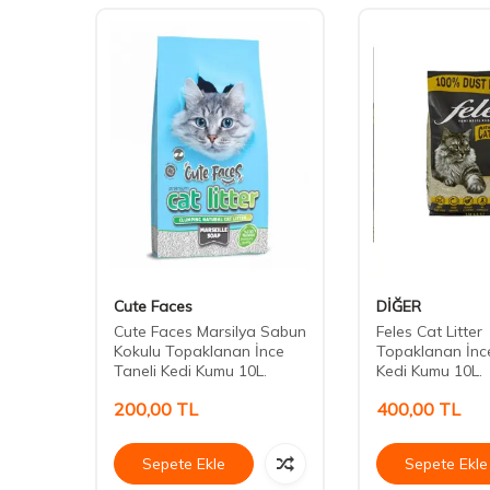
Cute Faces
DİĞER
Cat 10
Cute Faces Marsilya Sabun
Feles Cat Litter
Kokulu Topaklanan İnce
Topaklanan İnce
Taneli Kedi Kumu 10L.
Kedi Kumu 10L.
200,00
TL
400,00
TL
Sepete Ekle
Sepete Ekle