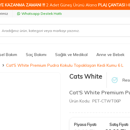
YE KAZANMA ZAMANI !!!
2 Adet Güneş Ürünü Alana
PLAJ ÇANTASI
H
rimiz
Whatsapp Destek Hattı
isel Bakım
Saç Bakımı
Sağlık ve Medikal
Anne ve Bebek
ı
Cat'S White Premium Pudra Kokulu Topaklaşan Kedi Kumu 6 L
Cats White
Resm
Cat'S White Premium Pu
Ürün Kodu:
PET-CTWT06P
Piyasa Fiyatı
Satış Fiyatı