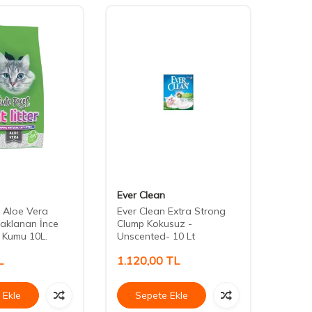
Ever Clean
Reflex
 Aloe Vera
Ever Clean Extra Strong
Reflex
aklanan İnce
Clump Kokusuz -
Aktif
i Kumu 10L.
Unscented- 10 Lt
L
1.120,00
TL
322,
 Ekle
Sepete Ekle
Se