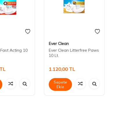
Ever Clean
Ever 
 Fast Acting 10
Ever Clean Litterfree Paws
Ever 
10 Lt.
10 Lt
TL
1.120,00
TL
1.12
Sepete
Sep
Ekle
Ek