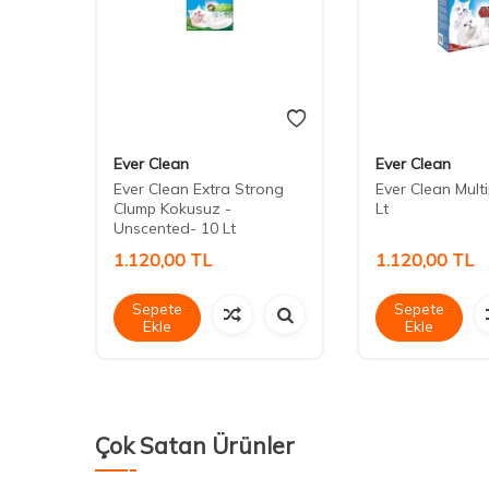
Ever Clean
Ever Clean
Ever Clean Extra Strong
Ever Clean Multi
eli
Clump Kokusuz -
Lt
Unscented- 10 Lt
1.120,00
TL
1.120,00
TL
Sepete
Sepete
Ekle
Ekle
Çok Satan Ürünler