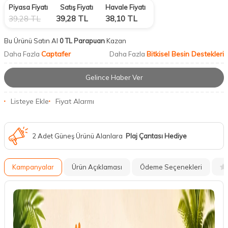
Piyasa Fiyatı
Satış Fiyatı
Havale Fiyatı
39,28
TL
39,28
TL
38,10
TL
Bu Ürünü Satın Al
0 TL Parapuan
Kazan
Captafer
Bitkisel Besin Destekleri
Daha Fazla
Daha Fazla
Gelince Haber Ver
Listeye Ekle
Fiyat Alarmı
2 Adet Güneş Ürünü Alanlara
Plaj Çantası Hediye
Kampanyalar
Ürün Açıklaması
Ödeme Seçenekleri