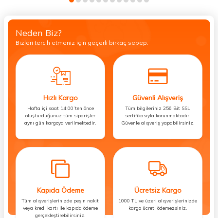
Neden Biz?
Bizleri tercih etmeniz için geçerli birkaç sebep.
Hızlı Kargo
Güvenli Alışveriş
Hafta içi saat 14:00’ten önce
Tüm bilgileriniz 256 Bit SSL
oluşturduğunuz tüm siparişler
sertifikasıyla korunmaktadır.
aynı gün kargoya verilmektedir.
Güvenle alışveriş yapabilirsiniz.
Kapıda Ödeme
Ücretsiz Kargo
Tüm alışverişlerinizde peşin nakit
1000 TL ve üzeri alışverişlerinizde
veya kredi kartı ile kapıda ödeme
kargo ücreti ödemezsiniz.
gerçekleştirebilirsiniz.