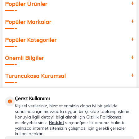
Popüler Ürünler
değer katmak için bize katılın!
Popüler Markalar
Popüler Kategoriler
Önemli Bilgiler
Turuncukasa Kurumsal
Hızlı Erişim
Çerez Kullanımı
Kişisel verileriniz, hizmetlerimizin daha iyi bir şekilde
Uygulamalarımız
sunulması için mevzuata uygun bir şekilde toplanıp işlenir.
Konuyla ilgili detaylı bilgi almak için Gizlilik Politikamızı
inceleyebilirsiniz.
Reddet
seçeneğine tıklamanız halinde
yalnızca internet sitemizin çalışması için gerekli çerezler
Adres & İletişim
kullanılacaktır.