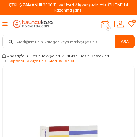
ÇEKLİŞ ZAMANI !!!
2000 TL ve Üzeri Alışverişlerinizde
İPHONE 14
kazanma şansı
0
0
ARA
Anasayfa
Besin Takviyeleri
Bitkisel Besin Destekleri
Captafer Takviye Edici Gıda 30 Tablet