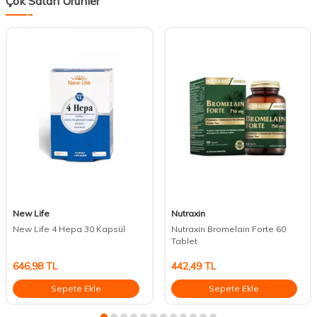
Çok Satan Ürünler
New Life
Nutraxin
New Life 4 Hepa 30 Kapsül
Nutraxin Bromelain Forte 60
Tablet
646,98
TL
442,49
TL
Sepete Ekle
Sepete Ekle