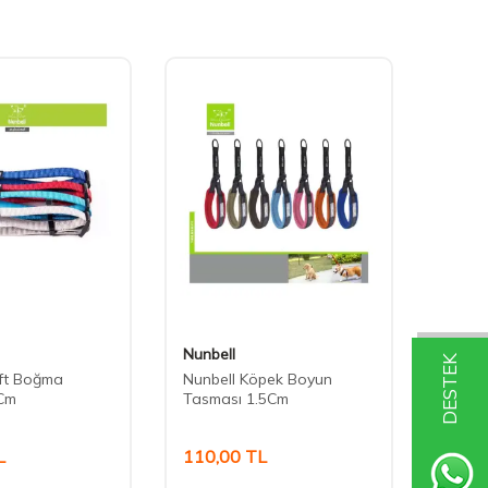
Nunbell
Nunbe
DESTEK
oft Boğma
Nunbell Köpek Boyun
Nunbel
Cm
Tasması 1.5Cm
Tasma
L
110,00
TL
45,0