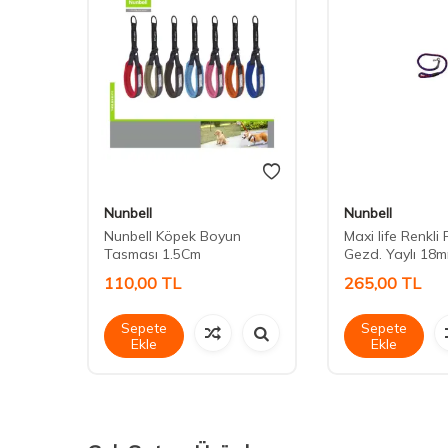
Nunbell
Nunbell
ir
Nunbell Köpek Boyun
Maxi life Renkli F
Tasması 1.5Cm
Gezd. Yaylı 18
110,00
TL
265,00
TL
Sepete
Sepete
Ekle
Ekle