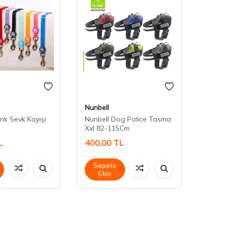
Nunbell
Royali
nk Sevk Kayışı
Nunbell Dog Police Tasma
20164
Xxl 82-115Cm
L
400,00
TL
550,
Sepete
Sep
Ekle
Ek