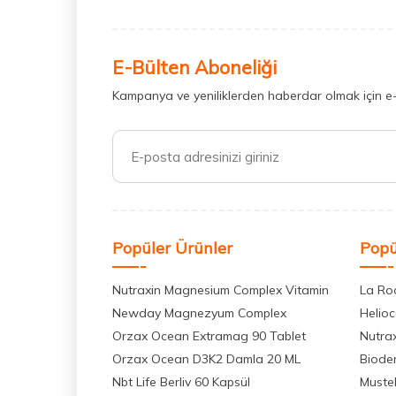
E-Bülten Aboneliği
Kampanya ve yeniliklerden haberdar olmak için e
Popüler Ürünler
Popü
Nutraxin Magnesium Complex Vitamin
La Ro
Newday Magnezyum Complex
Helio
Orzax Ocean Extramag 90 Tablet
Nutra
Orzax Ocean D3K2 Damla 20 ML
Biode
Nbt Life Berliv 60 Kapsül
Muste