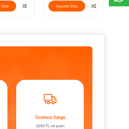
 Ekle
Sepete Ekle
Se
Ücretsiz Kargo
1000 TL ve üzeri