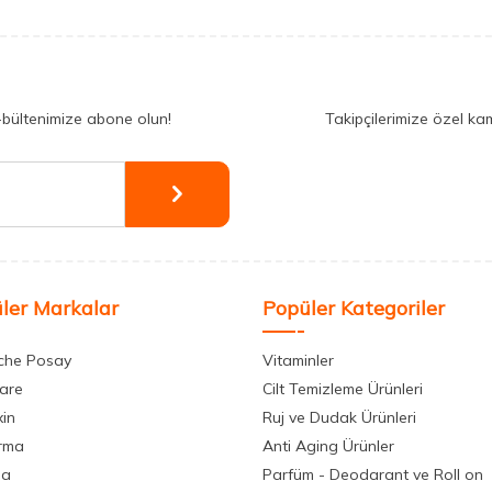
-bültenimize abone olun!
Takipçilerimize özel ka
ler Markalar
Popüler Kategoriler
che Posay
Vitaminler
care
Cilt Temizleme Ürünleri
xin
Ruj ve Dudak Ürünleri
rma
Anti Aging Ürünler
la
Parfüm - Deodarant ve Roll on