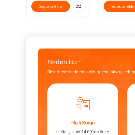
Sepete Ekle
Sepete Ekle
Neden Biz?
Bizleri tercih etmeniz için geçerli birkaç sebep
Hızlı Kargo
Hafta içi saat 14:00’ten önce