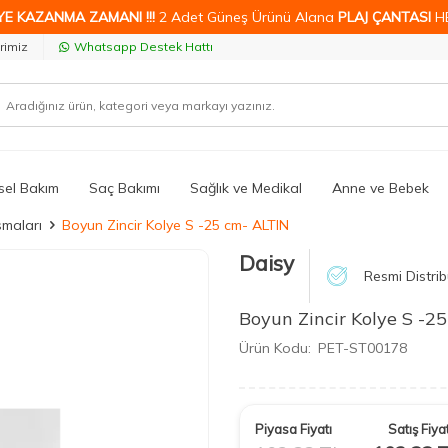
YE KAZANMA ZAMANI !!!
2 Adet Güneş Ürünü Alana
PLAJ ÇANTASI
H
rimiz
Whatsapp Destek Hattı
isel Bakım
Saç Bakımı
Sağlık ve Medikal
Anne ve Bebek
maları
Boyun Zincir Kolye S -25 cm- ALTIN
Daisy
Resmi Distrib
Boyun Zincir Kolye S -2
Ürün Kodu:
PET-ST00178
Piyasa Fiyatı
Satış Fiyat