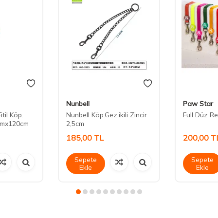
Nunbell
Paw Star
itil Köp.
Nunbell Köp.Gez.ikili Zincir
Full Düz Re
mmx120cm
2,5cm
185,00
TL
200,00
T
Sepete
Sepete
Ekle
Ekle