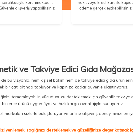
sertifikasıyla korunmaktadır.
nakit veya kredi kartı ile kapıd
Güvenle alışveriş yapabilirsiniz.
ödeme gerçekleştirebilirsiniz.
metik ve Takviye Edici Gıda Mağazas
Biz de bu vizyonla, hem kişisel bakım hem de takviye edici gıda ürünler
ek bir çatı altında topluyor ve kapınıza kadar güvenle ulaştırıyoruz.
iğinizi tamamlayabilir, vücudunuzu desteklemek için güvenilir takviye e
binlerce ürünü uygun fiyat ve hızlı kargo avantajıyla sunuyoruz.
 markaları sizlerle buluşturuyor ve online alışveriş deneyiminizi en iyi 
izi yenilemek, sağlığınızı desteklemek ve güzelliğinize değer katmak için