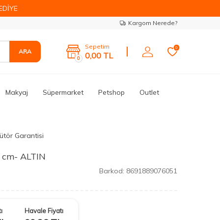
EDİYE
Kargom Nerede?
Sepetim
0
ARA
0,00
TL
0
Makyaj
Süpermarket
Petshop
Outlet
ütör Garantisi
5 cm- ALTIN
Barkod:
8691889076051
ı
Havale Fiyatı