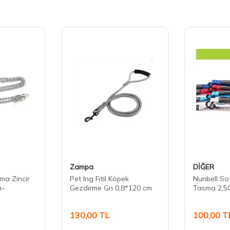
Zampa
DİĞER
ma Zincir
Pet Ing Fitil Köpek
Nunbell S
m-
Gezdirme Gri 0,8*120 cm
Tasma 2,5
130,00
TL
100,00
T