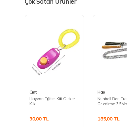
Çok Satan Ürünler
Cmt
Has
lama
Hayvan Eğitim Kiti Clicker
Nunbell Deri Tut
Klik
Gezdirme 3,5M
30,00
TL
185,00
TL