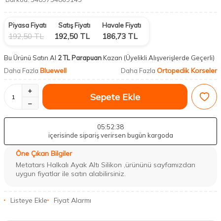
Piyasa Fiyatı
Satış Fiyatı
Havale Fiyatı
192,50
TL
192,50
TL
186,73
TL
Bu Ürünü Satın Al
2 TL Parapuan
Kazan
(Üyelikli Alışverişlerde Geçerli)
Bluewell
Ortopedik Korseler
Daha Fazla
Daha Fazla
Sepete Ekle
05
:52
:37
içerisinde sipariş verirsen bugün kargoda
Öne Çıkan Bilgiler
Metatars Halkalı Ayak Altı Silikon ,ürününü sayfamızdan
uygun fiyatlar ile satın alabilirsiniz.
Listeye Ekle
Fiyat Alarmı