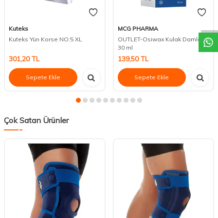
DESTEK
Kuteks
MCG PHARMA
Kuteks Yün Korse NO:5 XL
OUTLET-Osiwax Kulak Damlası
30 ml
301,20
TL
139,50
TL
Sepete Ekle
Sepete Ekle
Çok Satan Ürünler