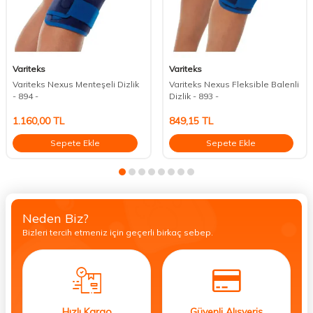
Variteks
Variteks
Variteks Nexus Menteşeli Dizlik
Variteks Nexus Fleksible Balenli
- 894 -
Dizlik - 893 -
1.160,00
TL
849,15
TL
Sepete Ekle
Sepete Ekle
Neden Biz?
Bizleri tercih etmeniz için geçerli birkaç sebep.
Hızlı Kargo
Güvenli Alışveriş