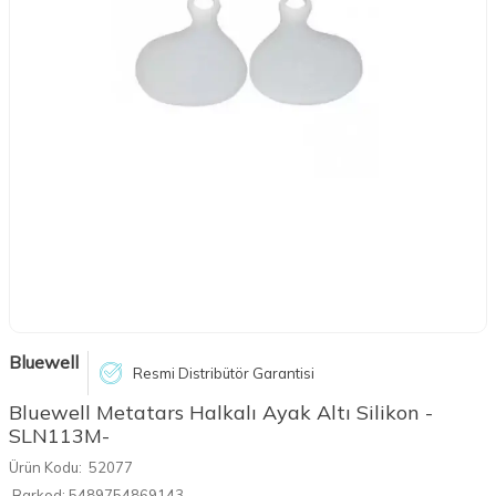
Bluewell
Resmi Distribütör Garantisi
Bluewell Metatars Halkalı Ayak Altı Silikon -
SLN113M-
Ürün Kodu:
52077
Barkod:
5489754869143