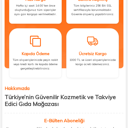
Hafta içi saat 14:00’ten önce
Tüm bilgileriniz 256 Bit SSL
oluşturduğunuz tüm siparişler
sertifikasıyla korunmaktadır.
aynı gün kargoya verilmektedir.
Güvenle alışveriş yapabilirsiniz.
Kapıda Ödeme
Ücretsiz Kargo
Tüm alışverişlerinizde peşin nakit
1000 TL ve üzeri alışverişlerinizde
veya kredi kartı ile kapıda ödeme
kargo ücreti ödemezsiniz.
gerçekleştirebilirsiniz.
Hakkımızda
Türkiye’nin Güvenilir Kozmetik ve Takviye
Edici Gıda Mağazası
Güzellik, sağlık ve iyi hissetmek herkesin hakkı! Biz de bu vizyonla, hem
kişisel bakım hem de takviye edici gıda ürünlerini sizlerle
E-Bülten Aboneliği
buluşturuyoruz. Artık mağaza mağaza dolaşmanıza gerek yok;