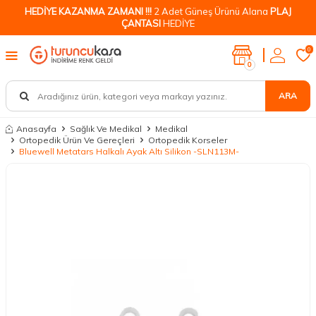
HEDİYE KAZANMA ZAMANI !!!
2 Adet Güneş Ürünü Alana
PLAJ
ÇANTASI
HEDİYE
0
0
ARA
Anasayfa
Sağlık Ve Medikal
Medikal
Ortopedik Ürün Ve Gereçleri
Ortopedik Korseler
Bluewell Metatars Halkalı Ayak Altı Silikon -SLN113M-