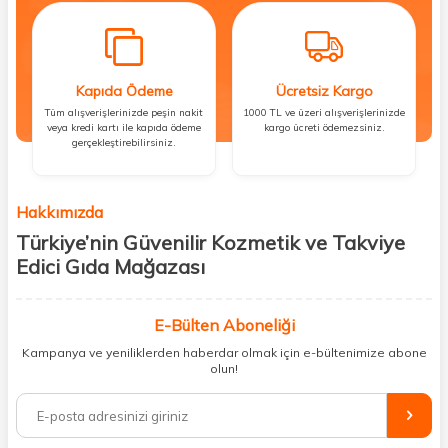
Kapıda Ödeme
Ücretsiz Kargo
Tüm alışverişlerinizde peşin nakit
1000 TL ve üzeri alışverişlerinizde
veya kredi kartı ile kapıda ödeme
kargo ücreti ödemezsiniz.
gerçekleştirebilirsiniz.
Hakkımızda
Türkiye’nin Güvenilir Kozmetik ve Takviye
Edici Gıda Mağazası
Güzellik, sağlık ve iyi hissetmek herkesin hakkı! Biz de bu vizyonla, hem
kişisel bakım hem de takviye edici gıda ürünlerini sizlerle
E-Bülten Aboneliği
buluşturuyoruz. Artık mağaza mağaza dolaşmanıza gerek yok;
Kampanya ve yeniliklerden haberdar olmak için e-bültenimize abone
ihtiyacınız olan her şeyi tek bir çatı altında topluyor ve kapınıza kadar
olun!
güvenle ulaştırıyoruz.
%100 orijinal kozmetik ve sağlık ürünleriyle güzelliğinizi tamamlayabilir,
vücudunuzu desteklemek için güvenilir takviye edici gıdalara