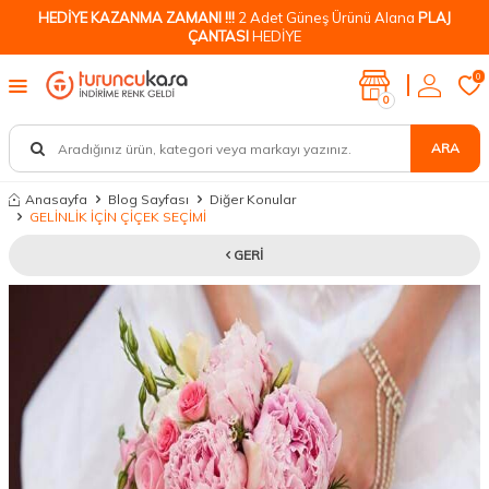
HEDİYE KAZANMA ZAMANI !!!
2 Adet Güneş Ürünü Alana
PLAJ
ÇANTASI
HEDİYE
0
0
ARA
Anasayfa
Blog Sayfası
Diğer Konular
GELİNLİK İÇİN ÇİÇEK SEÇİMİ
GERI