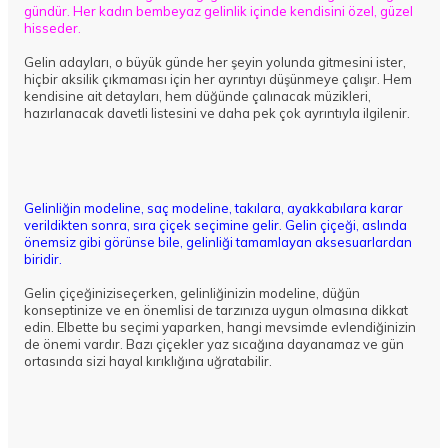
gündür. Her kadın bembeyaz gelinlik içinde kendisini özel, güzel
hisseder.
Gelin adayları, o büyük günde her şeyin yolunda gitmesini ister,
hiçbir aksilik çıkmaması için her ayrıntıyı düşünmeye çalışır. Hem
kendisine ait detayları, hem düğünde çalınacak müzikleri,
hazırlanacak davetli listesini ve daha pek çok ayrıntıyla ilgilenir.
Gelinliğin modeline, saç modeline, takılara, ayakkabılara karar
verildikten sonra, sıra çiçek seçimine gelir. Gelin çiçeği, aslında
önemsiz gibi görünse bile, gelinliği tamamlayan aksesuarlardan
biridir.
Gelin çiçeğinizi
seçerken, gelinliğinizin modeline, düğün
konseptinize ve en önemlisi de tarzınıza uygun olmasına dikkat
edin. Elbette bu seçimi yaparken, hangi mevsimde evlendiğinizin
de önemi vardır. Bazı çiçekler yaz sıcağına dayanamaz ve gün
ortasında sizi hayal kırıklığına uğratabilir.