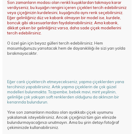
Son zamanların modası olan renkli kuşaklardan takmaya karar
verdiyseniz, bu kuşağın rengini içeren çiçekleri tercih edebilirsiniz
veya çiçeğinizin kurdelesini, kuşağınızla aynı renk seçebilirsiniz.
Eğer gelinliğiniz düz ve kabarık olmayan bir model ise, kurdele,
boncuk gibi aksesuarlardan faydalanabilirsiniz. Ama kabarık,
dikkat çeken bir gelinliğiniz varsa, daha sade çiçek modellerini
tercih edebilirsiniz.
O özel gün için beyaz gülleri tercih edebilirsiniz. Hem
masumluğunuzu yansıtacak hem de dayanıklılığı ile sizi yarı yolda
bırakmayacaktır.
Eğer
canlı çiçek
tercih etmeyecekseniz, yapma çiçeklerden yana
tercihinizi yapabilirsiniz. Artık yapma çiçeklerin de çok güzel
modelleri bulunmakta. Tozpembe, bebek mavi, mint yeşilinin,
gelinliğe çok yakışan soft renklerden olduğunu da aklınızın bir
kenarında bulundurun.
Yine son zamanların modası olan ayakkabı çiçek uyumunu
yakalamak isteyebilirsiniz. Ancak çiçeğinizi tüm gün elinizde
bulundurmayacağınızı unutmayın. Ama bu şirin detayı fotoğraf
çekiminizde kullanabilirsiniz.