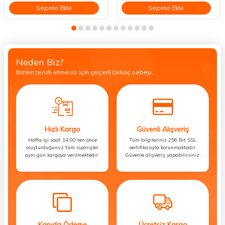
Sepete Ekle
Sepete Ekle
Neden Biz?
Bizleri tercih etmeniz için geçerli birkaç sebep.
Hızlı Kargo
Güvenli Alışveriş
Hafta içi saat 14:00’ten önce
Tüm bilgileriniz 256 Bit SSL
oluşturduğunuz tüm siparişler
sertifikasıyla korunmaktadır.
aynı gün kargoya verilmektedir.
Güvenle alışveriş yapabilirsiniz.
Kapıda Ödeme
Ücretsiz Kargo