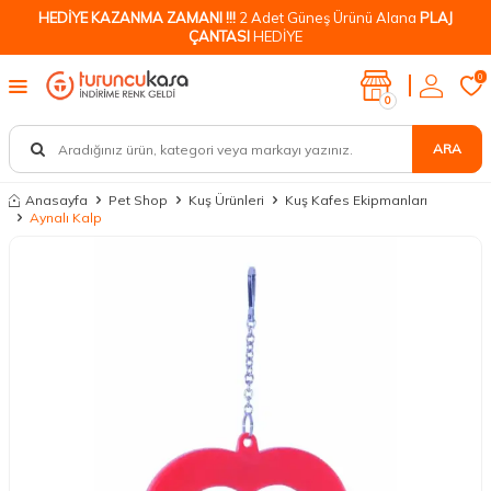
HEDİYE KAZANMA ZAMANI !!!
2 Adet Güneş Ürünü Alana
PLAJ
ÇANTASI
HEDİYE
0
0
ARA
Anasayfa
Pet Shop
Kuş Ürünleri
Kuş Kafes Ekipmanları
Aynalı Kalp