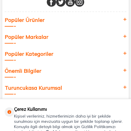
Sağlık, güzellik ve iyi yaşam için aradığınız her şey burada!
Siz de kendinizi yenilemek, sağlığınızı desteklemek ve güzelliğinize
Popüler Ürünler
değer katmak için bize katılın!
Popüler Markalar
Popüler Kategoriler
Önemli Bilgiler
Turuncukasa Kurumsal
Hızlı Erişim
Çerez Kullanımı
Kişisel verileriniz, hizmetlerimizin daha iyi bir şekilde
Uygulamalarımız
sunulması için mevzuata uygun bir şekilde toplanıp işlenir.
Konuyla ilgili detaylı bilgi almak için Gizlilik Politikamızı