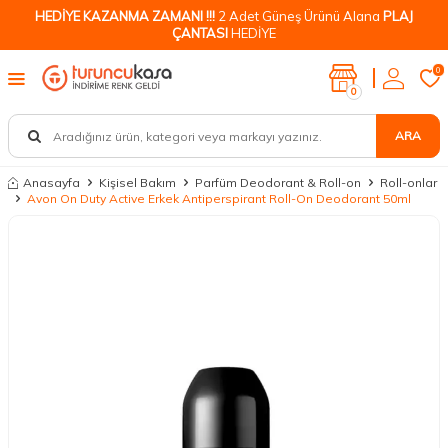
HEDİYE KAZANMA ZAMANI !!!
2 Adet Güneş Ürünü Alana
PLAJ
ÇANTASI
HEDİYE
0
0
ARA
Anasayfa
Kişisel Bakım
Parfüm Deodorant & Roll-on
Roll-onlar
Avon On Duty Active Erkek Antiperspirant Roll-On Deodorant 50ml