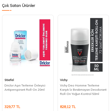
Çok Satan Ürünler
Stiefel
Vichy
Driclor Aşırı Terleme Önleyici
Vichy Deo Homme Terleme
Antiperspirant Roll-On 20ml
Karşıtı İz Bırakmayan Deodorant
Roll-On Yoğun Kontrol 50ml
329,77
TL
828,12
TL