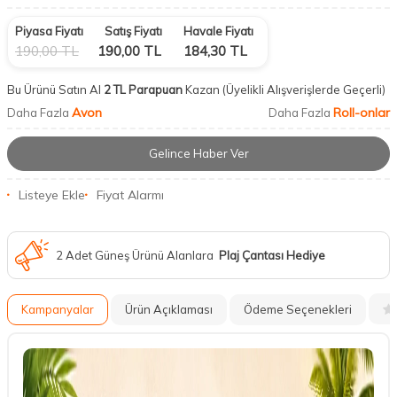
Piyasa Fiyatı
Satış Fiyatı
Havale Fiyatı
190,00
TL
190,00
TL
184,30
TL
Bu Ürünü Satın Al
2 TL Parapuan
Kazan
(Üyelikli Alışverişlerde Geçerli)
Avon
Roll-onlar
Daha Fazla
Daha Fazla
Gelince Haber Ver
Listeye Ekle
Fiyat Alarmı
2 Adet Güneş Ürünü Alanlara
Plaj Çantası Hediye
Kampanyalar
Ürün Açıklaması
Ödeme Seçenekleri