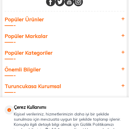
Sağlık, güzellik ve iyi yaşam için aradığınız her şey burada!
Siz de kendinizi yenilemek, sağlığınızı desteklemek ve güzelliğinize
Popüler Ürünler
değer katmak için bize katılın!
Popüler Markalar
Popüler Kategoriler
Önemli Bilgiler
Turuncukasa Kurumsal
Hızlı Erişim
Çerez Kullanımı
Kişisel verileriniz, hizmetlerimizin daha iyi bir şekilde
Uygulamalarımız
sunulması için mevzuata uygun bir şekilde toplanıp işlenir.
Konuyla ilgili detaylı bilgi almak için Gizlilik Politikamızı