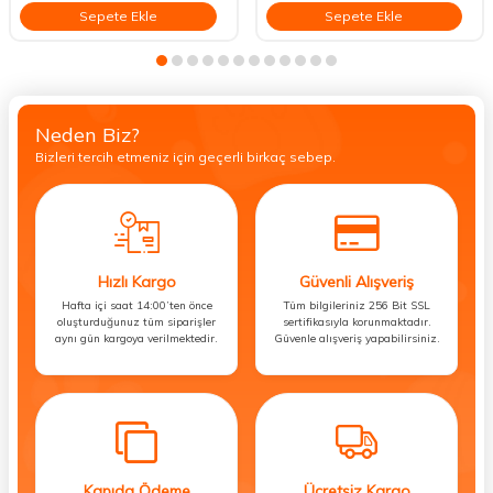
Sepete Ekle
Sepete Ekle
Neden Biz?
Bizleri tercih etmeniz için geçerli birkaç sebep.
Hızlı Kargo
Güvenli Alışveriş
Hafta içi saat 14:00’ten önce
Tüm bilgileriniz 256 Bit SSL
oluşturduğunuz tüm siparişler
sertifikasıyla korunmaktadır.
aynı gün kargoya verilmektedir.
Güvenle alışveriş yapabilirsiniz.
Kapıda Ödeme
Ücretsiz Kargo