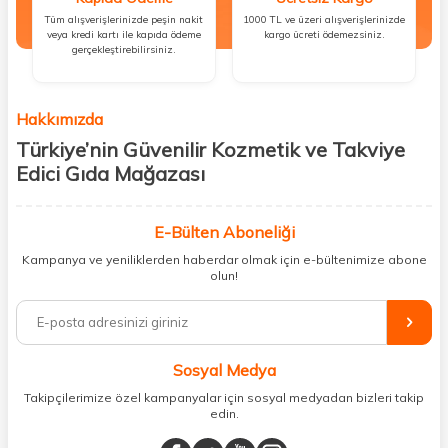
Tüm alışverişlerinizde peşin nakit
1000 TL ve üzeri alışverişlerinizde
veya kredi kartı ile kapıda ödeme
kargo ücreti ödemezsiniz.
gerçekleştirebilirsiniz.
Hakkımızda
Türkiye’nin Güvenilir Kozmetik ve Takviye
Edici Gıda Mağazası
Güzellik, sağlık ve iyi hissetmek herkesin hakkı! Biz de bu vizyonla, hem
kişisel bakım hem de takviye edici gıda ürünlerini sizlerle
E-Bülten Aboneliği
buluşturuyoruz. Artık mağaza mağaza dolaşmanıza gerek yok;
Kampanya ve yeniliklerden haberdar olmak için e-bültenimize abone
ihtiyacınız olan her şeyi tek bir çatı altında topluyor ve kapınıza kadar
olun!
güvenle ulaştırıyoruz.
%100 orijinal kozmetik ve sağlık ürünleriyle güzelliğinizi tamamlayabilir,
vücudunuzu desteklemek için güvenilir takviye edici gıdalara
ulaşabilirsiniz. Cilt bakımından saç bakımına, makyajdan vitamin ve
Sosyal Medya
minerallere kadar binlerce ürünü uygun fiyat ve hızlı kargo avantajıyla
sunuyoruz.
Takipçilerimize özel kampanyalar için sosyal medyadan bizleri takip
edin.
Müşteri memnuniyetini ön planda tutarak, en kaliteli markaları sizlerle
buluşturuyor ve online alışveriş deneyiminizi en iyi hale getiriyoruz.