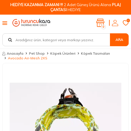
HEDİYE KAZANMA ZAMANI !!!
2 Adet Güneş Ürünü Alana
PLAJ
ÇANTASI
HEDİYE
0
0
ARA
Anasayfa
Pet Shop
Köpek Ürünleri
Köpek Tasmaları
Avocado Air-Mesh 2XS