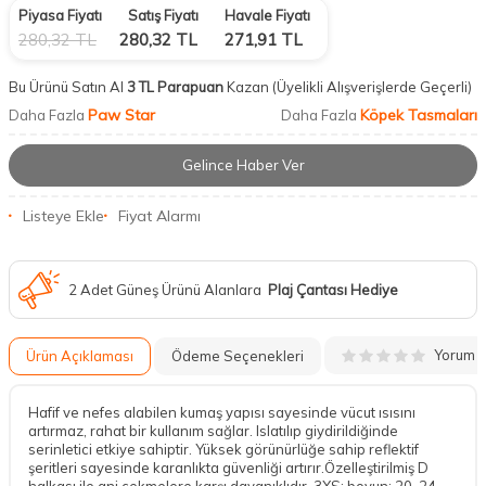
Piyasa Fiyatı
Satış Fiyatı
Havale Fiyatı
280,32
TL
280,32
TL
271,91
TL
Bu Ürünü Satın Al
3 TL Parapuan
Kazan
(Üyelikli Alışverişlerde Geçerli)
Paw Star
Köpek Tasmaları
Daha Fazla
Daha Fazla
Gelince Haber Ver
Listeye Ekle
Fiyat Alarmı
2 Adet Güneş Ürünü Alanlara
Plaj Çantası Hediye
Yorum
Ürün Açıklaması
Ödeme Seçenekleri
Hafif ve nefes alabilen kumaş yapısı sayesinde vücut ısısını
artırmaz, rahat bir kullanım sağlar. Islatılıp giydirildiğinde
serinletici etkiye sahiptir. Yüksek görünürlüğe sahip reflektif
şeritleri sayesinde karanlıkta güvenliği artırır.Özelleştirilmiş D
halkası ile ani çekmelere karşı dayanıklıdır. 3XS; boyun: 20-24