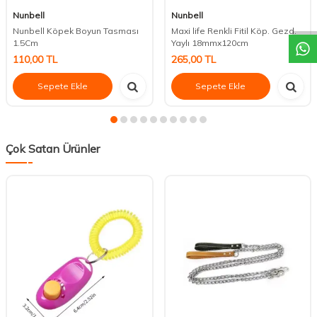
DESTEK
Nunbell
Nunbell
Nunbell Köpek Boyun Tasması
Maxi life Renkli Fitil Köp. Gezd.
1.5Cm
Yaylı 18mmx120cm
110,00
TL
265,00
TL
Sepete Ekle
Sepete Ekle
Çok Satan Ürünler