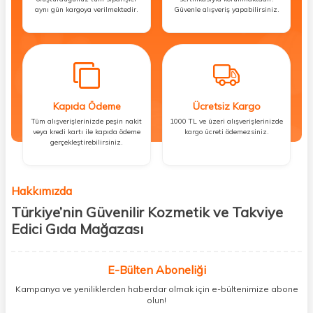
aynı gün kargoya verilmektedir.
Güvenle alışveriş yapabilirsiniz.
Kapıda Ödeme
Ücretsiz Kargo
Tüm alışverişlerinizde peşin nakit
1000 TL ve üzeri alışverişlerinizde
veya kredi kartı ile kapıda ödeme
kargo ücreti ödemezsiniz.
gerçekleştirebilirsiniz.
Hakkımızda
Türkiye’nin Güvenilir Kozmetik ve Takviye
Edici Gıda Mağazası
Güzellik, sağlık ve iyi hissetmek herkesin hakkı! Biz de bu vizyonla, hem
kişisel bakım hem de takviye edici gıda ürünlerini sizlerle
E-Bülten Aboneliği
buluşturuyoruz. Artık mağaza mağaza dolaşmanıza gerek yok;
Kampanya ve yeniliklerden haberdar olmak için e-bültenimize abone
ihtiyacınız olan her şeyi tek bir çatı altında topluyor ve kapınıza kadar
olun!
güvenle ulaştırıyoruz.