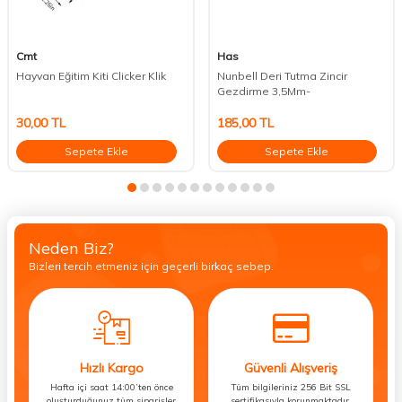
Cmt
Has
Hayvan Eğitim Kiti Clicker Klik
Nunbell Deri Tutma Zincir
Gezdirme 3,5Mm-
30,00
TL
185,00
TL
Sepete Ekle
Sepete Ekle
Neden Biz?
Bizleri tercih etmeniz için geçerli birkaç sebep.
Hızlı Kargo
Güvenli Alışveriş
Hafta içi saat 14:00’ten önce
Tüm bilgileriniz 256 Bit SSL
oluşturduğunuz tüm siparişler
sertifikasıyla korunmaktadır.