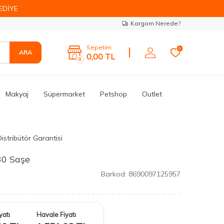
EDİYE
Kargom Nerede?
Sepetim
0
ARA
0,00
TL
0
Makyaj
Süpermarket
Petshop
Outlet
istribütör Garantisi
30 Saşe
Barkod:
8690097125957
yatı
Havale Fiyatı