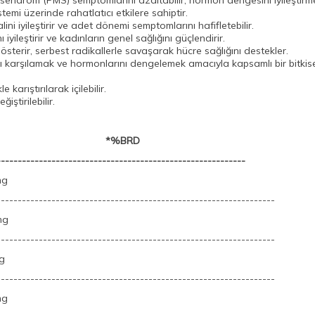
endrom (PMS) semptomlarını azaltabilir, hormon dengesini iyileştirme
stemi üzerinde rahatlatıcı etkilere sahiptir.
ni iyileştirir ve adet dönemi semptomlarını hafifletebilir.
nı iyileştirir ve kadınların genel sağlığını güçlendirir.
gösterir, serbest radikallerle savaşarak hücre sağlığını destekler.
rını karşılamak ve hormonlarını dengelemek amacıyla kapsamlı bir bitki
karıştırılarak içilebilir.
ştirilebilir.
*%BRD
-----------------------------------------------------------
g
------------------------------------------------------------------
g
------------------------------------------------------------------
g
------------------------------------------------------------------
g