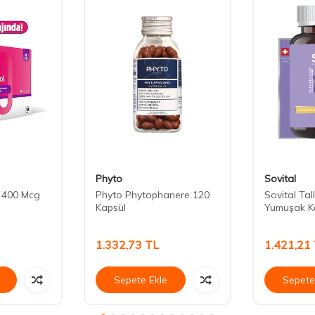
Phyto
Sovital
l 400 Mcg
Phyto Phytophanere 120
Sovital Tal
Kapsül
Yumuşak K
1.332,73
TL
1.421,21
Sepete Ekle
Sepete