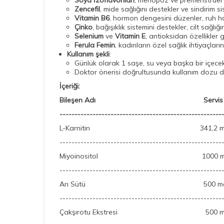
Soya İzoflavonları
, menopoz ve premenstrüel s
Zencefil
, mide sağlığını destekler ve sindirim si
Vitamin B6
, hormon dengesini düzenler, ruh hali
Çinko
, bağışıklık sistemini destekler, cilt sağlığı
Selenium
ve
Vitamin E
, antioksidan özellikler 
Ferula Femin
, kadınların özel sağlık ihtiyaçla
Kullanım şekli
:
Günlük olarak 1 saşe, su veya başka bir içecekle 
Doktor önerisi doğrultusunda kullanım dozu deği
İçeriği:
Bileşen Adı
Servis
------------------------------------------------------
L-Karnitin
341,2 m
------------------------------------------------------
Miyoinositol
1000 m
------------------------------------------------------
Arı Sütü
500 m
------------------------------------------------------
Çakşırotu Ekstresi
500 m