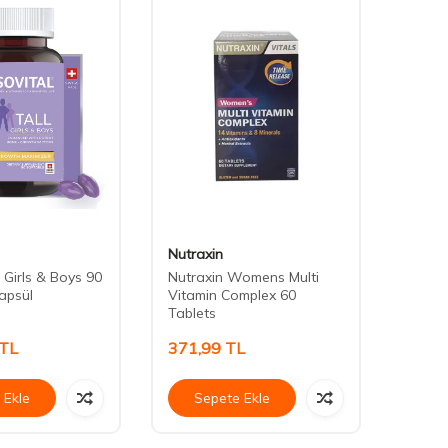
Nutraxin
Nbt İl
l Girls & Boys 90
Nutraxin Womens Multi
Nbt Li
apsül
Vitamin Complex 60
Tablets
TL
371,99
TL
763,
 Ekle
Sepete Ekle
Se