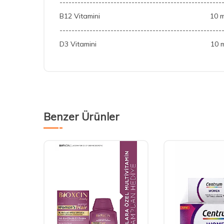
------------------------------------------------------
B12 Vitamini
10 mc
------------------------------------------------------
D3 Vitamini
10 mc
Benzer Ürünler