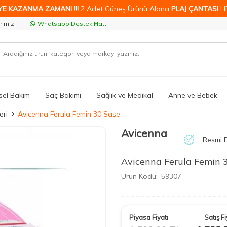
YE KAZANMA ZAMANI !!!
2 Adet Güneş Ürünü Alana
PLAJ ÇANTASI
H
rimiz
Whatsapp Destek Hattı
isel Bakım
Saç Bakımı
Sağlık ve Medikal
Anne ve Bebek
eri
Avicenna Ferula Femin 30 Saşe
Avicenna
Resmi D
Avicenna Ferula Femin 
Ürün Kodu:
59307
Piyasa Fiyatı
Satış Fi