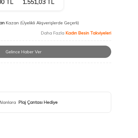
00
TL
1.551,03
TL
an
Kazan
(Üyelikli Alışverişlerde Geçerli)
Daha Fazla
Kadın Besin Takviyeleri
Gelince Haber Ver
 Alanlara
Plaj Çantası Hediye