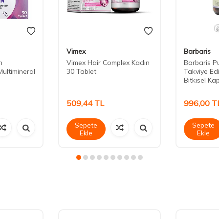
Vimex
Barbaris
n
Vimex Hair Complex Kadın
Barbaris P
Multimineral
30 Tablet
Takviye Ed
Bitkisel Ka
509,44
TL
996,00
T
Sepete
Sepete
Ekle
Ekle