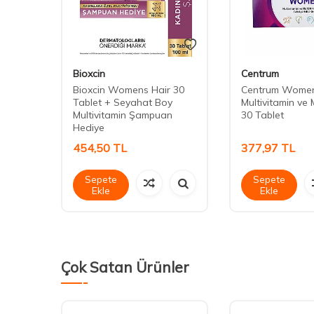
Bioxcin
Centrum
e 30
Bioxcin Womens Hair 30
Centrum Wome
Tablet + Seyahat Boy
Multivitamin ve 
Multivitamin Şampuan
30 Tablet
Hediye
454,50
TL
377,97
TL
Sepete
Sepete
Ekle
Ekle
Çok Satan Ürünler