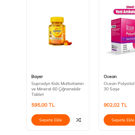
Bayer
Ocean
ablet
Supradyn Kids Multivitamin
Ocean Polysito
ve Mineral 60 Çiğnenebilir
30 Saşe
Tablet
595,00
TL
902,02
TL
Sepete Ekle
Sepete Ekle