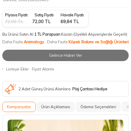
Piyasa Fiyatı
Satış Fiyatı
Havale Fiyatı
72,00
TL
72,00
TL
69,84
TL
Bu Ürünü Satın Al
1 TL Parapuan
Kazan
(Üyelikli Alışverişlerde Geçerli)
Animalogy
Köpek Bakımı ve Sağlığı Ürünleri
Daha Fazla
Daha Fazla
Gelince Haber Ver
Listeye Ekle
Fiyat Alarmı
2 Adet Güneş Ürünü Alanlara
Plaj Çantası Hediye
Kampanyalar
Ürün Açıklaması
Ödeme Seçenekleri