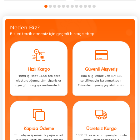
Neden Biz?
Bizleri tercih etmeniz için geçerli birkaç sebep.
Hızlı Kargo
Güvenli Alışveriş
Hafta içi saat 14:00’ten önce
Tüm bilgileriniz 256 Bit SSL
oluşturduğunuz tüm siparişler
sertifikasıyla korunmaktadır.
aynı gün kargoya verilmektedir.
Güvenle alışveriş yapabilirsiniz.
Kapıda Ödeme
Ücretsiz Kargo
Tüm alışverişlerinizde peşin nakit
1000 TL ve üzeri alışverişlerinizde
veya kredi kartı ile kapıda ödeme
kargo ücreti ödemezsiniz.