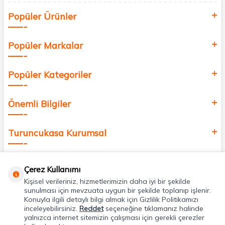
Siz de kendinizi yenilemek, sağlığınızı desteklemek ve güzelliğinize
Popüler Ürünler
değer katmak için bize katılın!
Popüler Markalar
Popüler Kategoriler
Önemli Bilgiler
Turuncukasa Kurumsal
Hızlı Erişim
Çerez Kullanımı
Kişisel verileriniz, hizmetlerimizin daha iyi bir şekilde
Uygulamalarımız
sunulması için mevzuata uygun bir şekilde toplanıp işlenir.
Konuyla ilgili detaylı bilgi almak için Gizlilik Politikamızı
inceleyebilirsiniz.
Reddet
seçeneğine tıklamanız halinde
yalnızca internet sitemizin çalışması için gerekli çerezler
Adres & İletişim