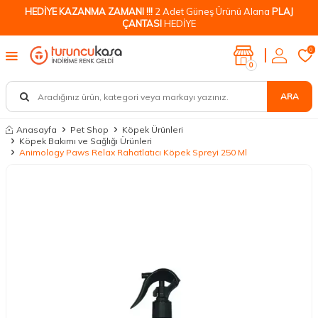
HEDİYE KAZANMA ZAMANI !!!
2 Adet Güneş Ürünü Alana
PLAJ
ÇANTASI
HEDİYE
0
0
ARA
Anasayfa
Pet Shop
Köpek Ürünleri
Köpek Bakımı ve Sağlığı Ürünleri
Animology Paws Relax Rahatlatıcı Köpek Spreyi 250 Ml