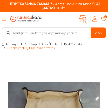
HEDİYE KAZANMA ZAMANI !!!
2 Adet Güneş Ürünü Alana
PLAJ
ÇANTASI
HEDİYE
0
0
ARA
Anasayfa
Pet Shop
Kedi Ürünleri
Kedi Yatakları
2 Fonksiyonlu Çıt Çıtlı Minder Yatak