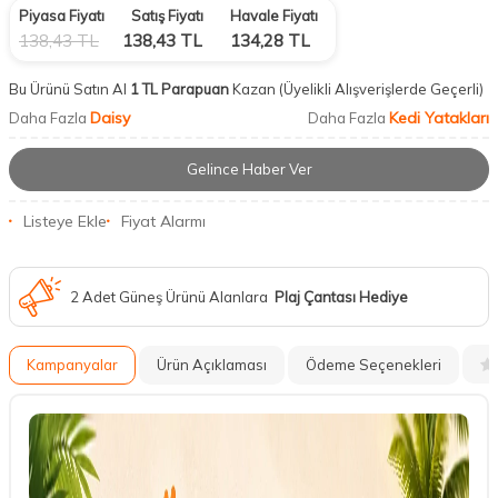
Piyasa Fiyatı
Satış Fiyatı
Havale Fiyatı
138,43
TL
138,43
TL
134,28
TL
Bu Ürünü Satın Al
1 TL Parapuan
Kazan
(Üyelikli Alışverişlerde Geçerli)
Daisy
Kedi Yatakları
Daha Fazla
Daha Fazla
Gelince Haber Ver
Listeye Ekle
Fiyat Alarmı
2 Adet Güneş Ürünü Alanlara
Plaj Çantası Hediye
Kampanyalar
Ürün Açıklaması
Ödeme Seçenekleri