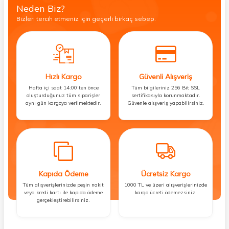
Neden Biz?
Bizleri tercih etmeniz için geçerli birkaç sebep.
Hızlı Kargo
Güvenli Alışveriş
Hafta içi saat 14:00’ten önce
Tüm bilgileriniz 256 Bit SSL
oluşturduğunuz tüm siparişler
sertifikasıyla korunmaktadır.
aynı gün kargoya verilmektedir.
Güvenle alışveriş yapabilirsiniz.
Kapıda Ödeme
Ücretsiz Kargo
Tüm alışverişlerinizde peşin nakit
1000 TL ve üzeri alışverişlerinizde
veya kredi kartı ile kapıda ödeme
kargo ücreti ödemezsiniz.
gerçekleştirebilirsiniz.