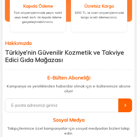
Kapıda Ödeme
Ücretsiz Kargo
Tüm alışverişlerinizde peşin nakit
1000 TL ve üzeri alışverişlerinizde
veya kredi kartı ile kapıda ödeme
kargo ücreti ödemezsiniz.
gerçekleştirebilirsiniz.
Hakkımızda
Türkiye’nin Güvenilir Kozmetik ve Takviye
Edici Gıda Mağazası
Güzellik, sağlık ve iyi hissetmek herkesin hakkı! Biz de bu vizyonla, hem
kişisel bakım hem de takviye edici gıda ürünlerini sizlerle
E-Bülten Aboneliği
buluşturuyoruz. Artık mağaza mağaza dolaşmanıza gerek yok;
Kampanya ve yeniliklerden haberdar olmak için e-bültenimize abone
ihtiyacınız olan her şeyi tek bir çatı altında topluyor ve kapınıza kadar
olun!
güvenle ulaştırıyoruz.
%100 orijinal kozmetik ve sağlık ürünleriyle güzelliğinizi tamamlayabilir,
vücudunuzu desteklemek için güvenilir takviye edici gıdalara
ulaşabilirsiniz. Cilt bakımından saç bakımına, makyajdan vitamin ve
Sosyal Medya
minerallere kadar binlerce ürünü uygun fiyat ve hızlı kargo avantajıyla
sunuyoruz.
Takipçilerimize özel kampanyalar için sosyal medyadan bizleri takip
edin.
Müşteri memnuniyetini ön planda tutarak, en kaliteli markaları sizlerle