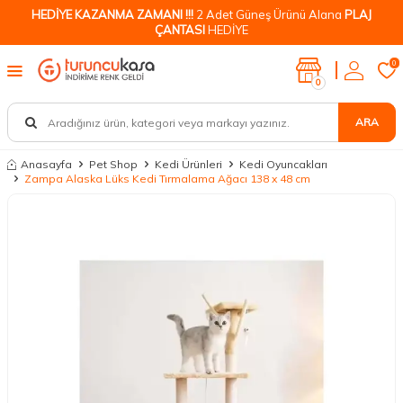
HEDİYE KAZANMA ZAMANI !!!
2 Adet Güneş Ürünü Alana
PLAJ
ÇANTASI
HEDİYE
0
0
ARA
Anasayfa
Pet Shop
Kedi Ürünleri
Kedi Oyuncakları
Zampa Alaska Lüks Kedi Tırmalama Ağacı 138 x 48 cm