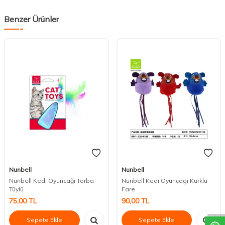
Benzer Ürünler
Nunbell
Nunbell
Nunbell Kedi Oyuncağı Torba
Nunbell Kedi Oyuncagı Kürklü
DESTEK
Tüylü
Fare
75,00
TL
90,00
TL
Sepete Ekle
Sepete Ekle