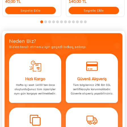
40,00
TL
140,00
TL
Sepete Ekle
Sepete Ekle
Neden Biz?
Bizleri tercih etmeniz için geçerli birkaç sebep.
Hızlı Kargo
Güvenli Alışveriş
Hafta içi saat 14:00’ten önce
Tüm bilgileriniz 256 Bit SSL
oluşturduğunuz tüm siparişler
sertifikasıyla korunmaktadır.
aynı gün kargoya verilmektedir.
Güvenle alışveriş yapabilirsiniz.