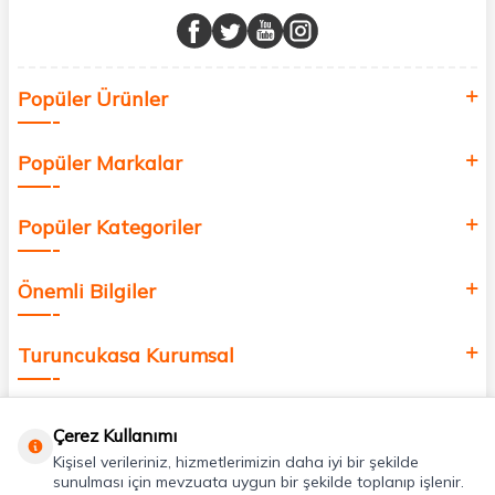
buluşturuyor ve online alışveriş deneyiminizi en iyi hale getiriyoruz.
Sağlık, güzellik ve iyi yaşam için aradığınız her şey burada!
Siz de kendinizi yenilemek, sağlığınızı desteklemek ve güzelliğinize
Popüler Ürünler
değer katmak için bize katılın!
Popüler Markalar
Popüler Kategoriler
Önemli Bilgiler
Turuncukasa Kurumsal
Hızlı Erişim
Çerez Kullanımı
Kişisel verileriniz, hizmetlerimizin daha iyi bir şekilde
Uygulamalarımız
sunulması için mevzuata uygun bir şekilde toplanıp işlenir.