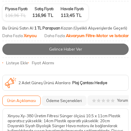
Piyasa Fiyatı
Satış Fiyatı
Havale Fiyatı
116,96
TL
116,96
TL
113,45
TL
Bu Ürünü Satın Al
1 TL Parapuan
Kazan
(Üyelikli Alışverişlerde Geçerli)
Xınyou
Akvaryum Filtre-Motor ve Isıtıcılar
Daha Fazla
Daha Fazla
Gelince Haber Ver
Listeye Ekle
Fiyat Alarmı
2 Adet Güneş Ürünü Alanlara
Plaj Çantası Hediye
Yorum
Ürün Açıklaması
Ödeme Seçenekleri
Xinyou Xy-380 Üretim Filtresi Sünger ölçüsü 10,5 x 11cm Plastik
aparatsız yükseklik: 14cm Plastik aparatlı yükseklik: 20cm
Dayanıklı Siyah Biyolojik Sünger Hava motoru ile bağlanılarak
kullanıldığında suyun havalandırılmasınıda sağlamaktadır. Discus