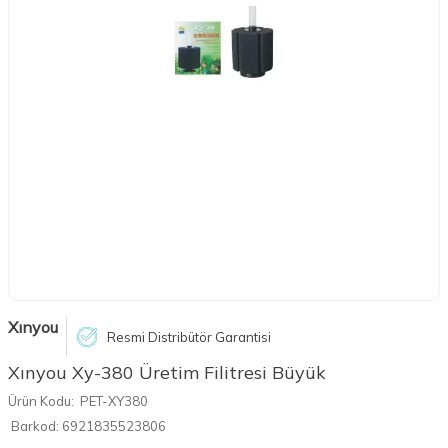
Xınyou
Resmi Distribütör Garantisi
Xınyou Xy-380 Üretim Filitresi Büyük
Ürün Kodu:
PET-XY380
Barkod:
6921835523806