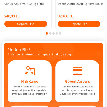
Venus Aqua Vs-410F İç Filtre
Venus Aqua 6001F İç Filtre 880 lt
240,00
TL
320,00
TL
Sepete Ekle
Sepete Ekle
Neden Biz?
Bizleri tercih etmeniz için geçerli birkaç sebep.
Hızlı Kargo
Güvenli Alışveriş
Hafta içi saat 14:00’ten önce
Tüm bilgileriniz 256 Bit SSL
oluşturduğunuz tüm siparişler
sertifikasıyla korunmaktadır.
aynı gün kargoya verilmektedir.
Güvenle alışveriş yapabilirsiniz.