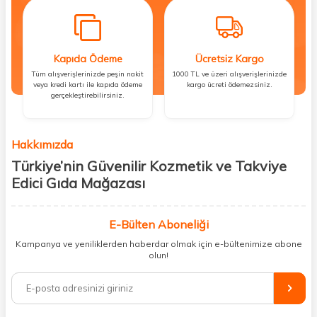
Kapıda Ödeme
Ücretsiz Kargo
Tüm alışverişlerinizde peşin nakit
1000 TL ve üzeri alışverişlerinizde
veya kredi kartı ile kapıda ödeme
kargo ücreti ödemezsiniz.
gerçekleştirebilirsiniz.
Hakkımızda
Türkiye’nin Güvenilir Kozmetik ve Takviye
Edici Gıda Mağazası
Güzellik, sağlık ve iyi hissetmek herkesin hakkı! Biz de bu vizyonla, hem
kişisel bakım hem de takviye edici gıda ürünlerini sizlerle
E-Bülten Aboneliği
buluşturuyoruz. Artık mağaza mağaza dolaşmanıza gerek yok;
Kampanya ve yeniliklerden haberdar olmak için e-bültenimize abone
ihtiyacınız olan her şeyi tek bir çatı altında topluyor ve kapınıza kadar
olun!
güvenle ulaştırıyoruz.
%100 orijinal kozmetik ve sağlık ürünleriyle güzelliğinizi tamamlayabilir,
vücudunuzu desteklemek için güvenilir takviye edici gıdalara
ulaşabilirsiniz. Cilt bakımından saç bakımına, makyajdan vitamin ve