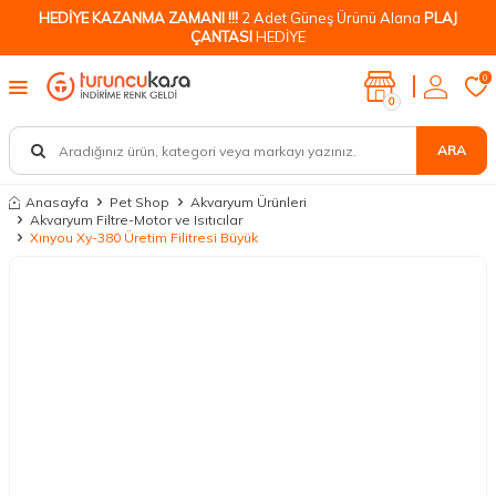
HEDİYE KAZANMA ZAMANI !!!
2 Adet Güneş Ürünü Alana
PLAJ
ÇANTASI
HEDİYE
0
0
ARA
Anasayfa
Pet Shop
Akvaryum Ürünleri
Akvaryum Filtre-Motor ve Isıtıcılar
Xınyou Xy-380 Üretim Filitresi Büyük