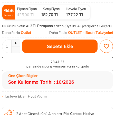
Piyasa Fiyatı
Satış Fiyatı
Havale Fiyatı
%
58
435,00
TL
182,70
TL
177,22
TL
İndirim
Bu Ürünü Satın Al
2 TL Parapuan
Kazan
(Üyelikli Alışverişlerde Geçerli)
Outlet
OUTLET - Besin Takviyeleri
Daha Fazla
Daha Fazla
Sepete Ekle
23
:41
:36
içerisinde sipariş verirsen yarın kargoda
Öne Çıkan Bilgiler
Son Kullanma Tarihi : 10/2026
Listeye Ekle
Fiyat Alarmı
2 Adet Güneş Ürünü Alanlara
Plaj Çantası Hediye