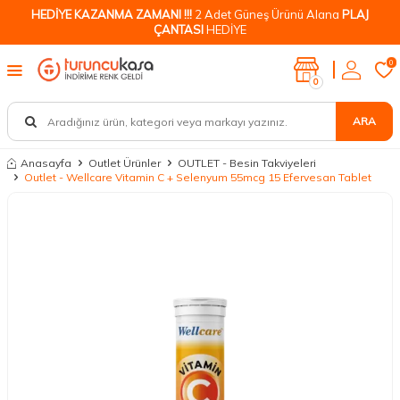
HEDİYE KAZANMA ZAMANI !!!
2 Adet Güneş Ürünü Alana
PLAJ
ÇANTASI
HEDİYE
0
0
ARA
Anasayfa
Outlet Ürünler
OUTLET - Besin Takviyeleri
Outlet - Wellcare Vitamin C + Selenyum 55mcg 15 Efervesan Tablet