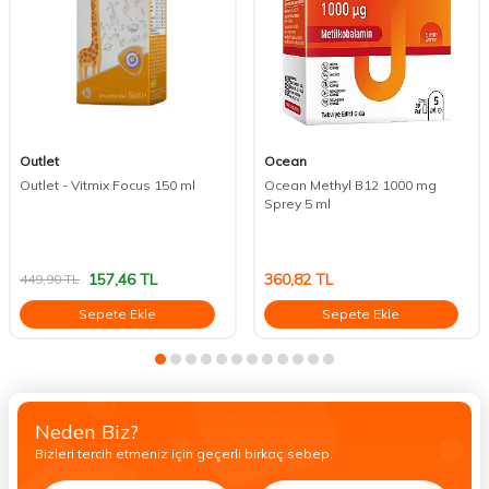
Outlet
Ocean
Outlet - Vitmix Focus 150 ml
Ocean Methyl B12 1000 mg
Sprey 5 ml
157,46
TL
360,82
TL
449,90
TL
Sepete Ekle
Sepete Ekle
Neden Biz?
Bizleri tercih etmeniz için geçerli birkaç sebep.