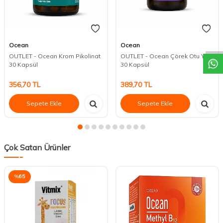
DESTEK
Ocean
Ocean
OUTLET - Ocean Krom Pikolinat
OUTLET - Ocean Çörek Otu Yağı
30 Kapsül
30 Kapsül
356,70
TL
389,70
TL
Sepete Ekle
Sepete Ekle
Çok Satan Ürünler
%
65