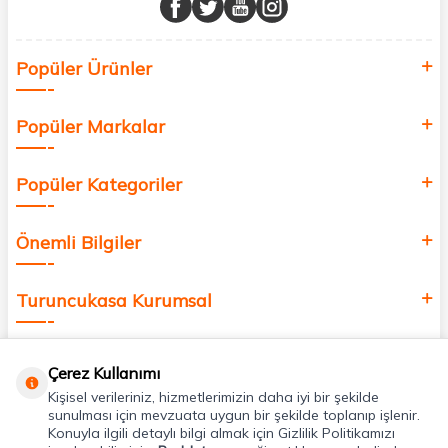
Sağlık, güzellik ve iyi yaşam için aradığınız her şey burada!
Siz de kendinizi yenilemek, sağlığınızı desteklemek ve güzelliğinize
Popüler Ürünler
değer katmak için bize katılın!
Popüler Markalar
Popüler Kategoriler
Önemli Bilgiler
Turuncukasa Kurumsal
Hızlı Erişim
Çerez Kullanımı
Kişisel verileriniz, hizmetlerimizin daha iyi bir şekilde
Uygulamalarımız
sunulması için mevzuata uygun bir şekilde toplanıp işlenir.
Konuyla ilgili detaylı bilgi almak için Gizlilik Politikamızı