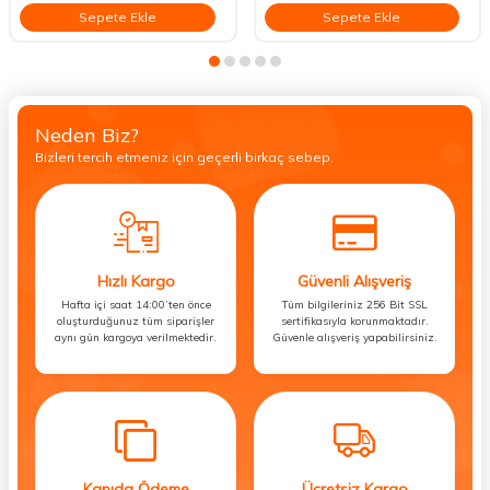
Sepete Ekle
Sepete Ekle
Neden Biz?
Bizleri tercih etmeniz için geçerli birkaç sebep.
Hızlı Kargo
Güvenli Alışveriş
Hafta içi saat 14:00’ten önce
Tüm bilgileriniz 256 Bit SSL
oluşturduğunuz tüm siparişler
sertifikasıyla korunmaktadır.
aynı gün kargoya verilmektedir.
Güvenle alışveriş yapabilirsiniz.
Kapıda Ödeme
Ücretsiz Kargo