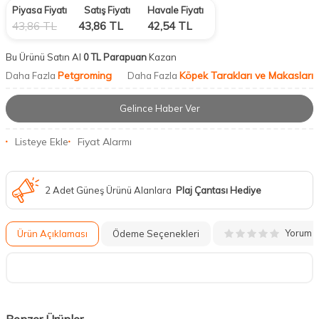
Piyasa Fiyatı
Satış Fiyatı
Havale Fiyatı
43,86
TL
43,86
TL
42,54
TL
Bu Ürünü Satın Al
0 TL Parapuan
Kazan
Petgroming
Köpek Tarakları ve Makasları
Daha Fazla
Daha Fazla
Gelince Haber Ver
Listeye Ekle
Fiyat Alarmı
2 Adet Güneş Ürünü Alanlara
Plaj Çantası Hediye
Yorum
Ürün Açıklaması
Ödeme Seçenekleri
Benzer Ürünler