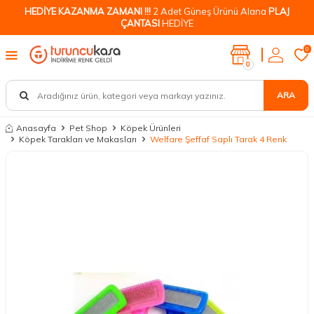
HEDİYE KAZANMA ZAMANI !!!
2 Adet Güneş Ürünü Alana
PLAJ
ÇANTASI
HEDİYE
0
0
ARA
Anasayfa
Pet Shop
Köpek Ürünleri
Köpek Tarakları ve Makasları
Welfare Şeffaf Saplı Tarak 4 Renk