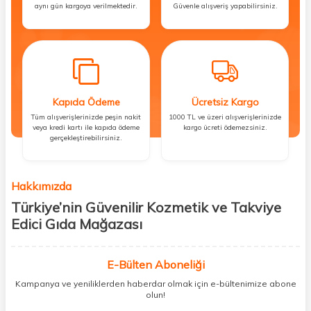
aynı gün kargoya verilmektedir.
Güvenle alışveriş yapabilirsiniz.
Kapıda Ödeme
Ücretsiz Kargo
Tüm alışverişlerinizde peşin nakit
1000 TL ve üzeri alışverişlerinizde
veya kredi kartı ile kapıda ödeme
kargo ücreti ödemezsiniz.
gerçekleştirebilirsiniz.
Hakkımızda
Türkiye’nin Güvenilir Kozmetik ve Takviye
Edici Gıda Mağazası
Güzellik, sağlık ve iyi hissetmek herkesin hakkı! Biz de bu vizyonla, hem
kişisel bakım hem de takviye edici gıda ürünlerini sizlerle
E-Bülten Aboneliği
buluşturuyoruz. Artık mağaza mağaza dolaşmanıza gerek yok;
Kampanya ve yeniliklerden haberdar olmak için e-bültenimize abone
ihtiyacınız olan her şeyi tek bir çatı altında topluyor ve kapınıza kadar
olun!
güvenle ulaştırıyoruz.