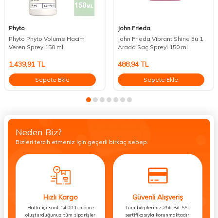
Phyto
John Frieda
Phyto Phyto Volume Hacim
John Frieda Vibrant Shine 3ü 1
Veren Sprey 150 ml
Arada Saç Spreyi 150 ml
1.439,91
TL
488,94
TL
Sepete Ekle
Sepete Ekle
Neden Biz?
Bizleri tercih etmeniz için geçerli birkaç sebep.
Hızlı Kargo
Güvenli Alışveriş
Hafta içi saat 14:00’ten önce
Tüm bilgileriniz 256 Bit SSL
oluşturduğunuz tüm siparişler
sertifikasıyla korunmaktadır.