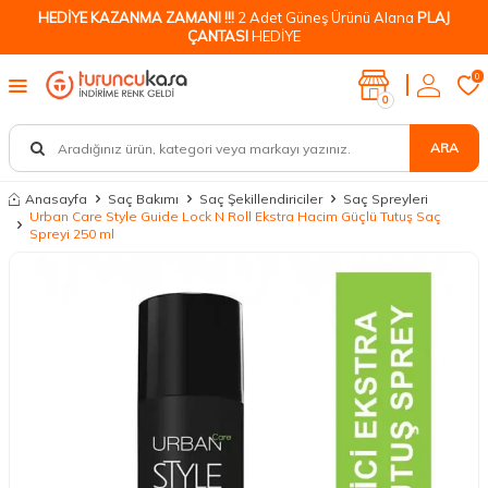
HEDİYE KAZANMA ZAMANI !!!
2 Adet Güneş Ürünü Alana
PLAJ
ÇANTASI
HEDİYE
0
0
ARA
Anasayfa
Saç Bakımı
Saç Şekillendiriciler
Saç Spreyleri
Urban Care Style Guide Lock N Roll Ekstra Hacim Güçlü Tutuş Saç
Spreyi 250 ml