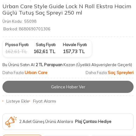
Urban Care Style Guide Lock N Roll Ekstra Hacim
Güçlü Tutuş Saç Spreyi 250 ml
Ürün Kodu:
55098
Barkod:
8680690701306
Piyasa Fiyatı
Satış Fiyatı
Havale Fiyatı
162,61
TL
162,61
TL
157,73
TL
Bu Ürünü Satın Al
2 TL Parapuan
Kazan
(Üyelikli Alışverişlerde Geçerli)
Urban Care
Saç Spreyleri
Daha Fazla
Daha Fazla
Gelince Haber Ver
Listeye Ekle
Fiyat Alarmı
2 Adet Güneş Ürünü Alanlara
Plaj Çantası Hediye