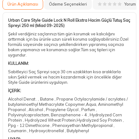
Yorum
Ürün Açıklaması
Ödeme Seçenekleri
Urban Care Style Guide Lock N Roll Ekstra Hacim Güçlü Tutuş Saç
Spreyi 250 ml (Miad 09-2025)
Şekil verdiğiniz saçlarınızı tüm gün korumak ve kalıcılığını
arttırmak için bu ürünle uzun süreli koruma sağlayabilirsiniz.Özel
formülü sayesinde saçınızı şekillendirirken yıpranmış saçınıza
bakım yapmanızı ve korumanızı sağlar.Tüm saç tipleri için
uygundur.
KULLANIM:
Sabitleyici Saç Spreyi saça 30 cm uzaklıktan kısa aralıklarla
sıkın.Şekil vermek ve hacim kazandırmak için öncelikle diğer
Style Guide ürünlerini uygulayın.
İÇERİK:
Alcohol Denat . , Butane , Propane Octylacrylamide / acrylates /
butylaminoethyl Methacrylate Copoymer,Aqua, Aminomethyl
Propanol , Alcohol , Propylene Glycol , Parfum ,
Polyvinylcaprolactam, Benzophenone - 4 , Hydrolyzed Corn
Protein , Hydrolyzed Wheat Protein,Hydrolyzed Soy Protein ,
Ppg - 12 Dimethicone , Phenoxyethan Methylpropional ,
Coumarin , Hydroxycitronellal , Butylphenyl