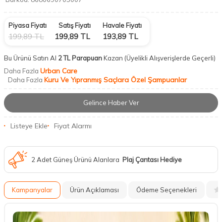
Piyasa Fiyatı
Satış Fiyatı
Havale Fiyatı
199,89
TL
199,89
TL
193,89
TL
Bu Ürünü Satın Al
2 TL Parapuan
Kazan
(Üyelikli Alışverişlerde Geçerli)
Urban Care
Daha Fazla
Kuru Ve Yıpranmış Saçlara Özel Şampuanlar
Daha Fazla
Gelince Haber Ver
Listeye Ekle
Fiyat Alarmı
2 Adet Güneş Ürünü Alanlara
Plaj Çantası Hediye
Kampanyalar
Ürün Açıklaması
Ödeme Seçenekleri