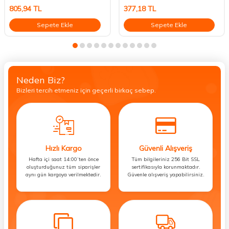
805,94
TL
377,18
TL
Sepete Ekle
Sepete Ekle
Neden Biz?
Bizleri tercih etmeniz için geçerli birkaç sebep.
Hızlı Kargo
Güvenli Alışveriş
Hafta içi saat 14:00’ten önce
Tüm bilgileriniz 256 Bit SSL
oluşturduğunuz tüm siparişler
sertifikasıyla korunmaktadır.
aynı gün kargoya verilmektedir.
Güvenle alışveriş yapabilirsiniz.