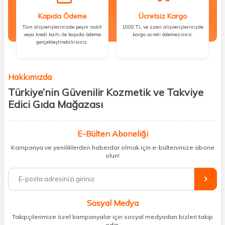
Kapıda Ödeme
Ücretsiz Kargo
Tüm alışverişlerinizde peşin nakit
1000 TL ve üzeri alışverişlerinizde
veya kredi kartı ile kapıda ödeme
kargo ücreti ödemezsiniz.
gerçekleştirebilirsiniz.
Hakkımızda
Türkiye’nin Güvenilir Kozmetik ve Takviye
Edici Gıda Mağazası
Güzellik, sağlık ve iyi hissetmek herkesin hakkı! Biz de bu vizyonla, hem
kişisel bakım hem de takviye edici gıda ürünlerini sizlerle
E-Bülten Aboneliği
buluşturuyoruz. Artık mağaza mağaza dolaşmanıza gerek yok;
Kampanya ve yeniliklerden haberdar olmak için e-bültenimize abone
ihtiyacınız olan her şeyi tek bir çatı altında topluyor ve kapınıza kadar
olun!
güvenle ulaştırıyoruz.
%100 orijinal kozmetik ve sağlık ürünleriyle güzelliğinizi tamamlayabilir,
vücudunuzu desteklemek için güvenilir takviye edici gıdalara
ulaşabilirsiniz. Cilt bakımından saç bakımına, makyajdan vitamin ve
Sosyal Medya
minerallere kadar binlerce ürünü uygun fiyat ve hızlı kargo avantajıyla
sunuyoruz.
Takipçilerimize özel kampanyalar için sosyal medyadan bizleri takip
edin.