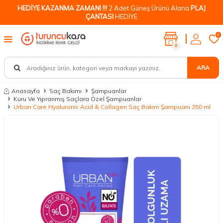
HEDİYE KAZANMA ZAMANI !!!
2 Adet Güneş Ürünü Alana
PLAJ
ÇANTASI
HEDİYE
0
0
ARA
Anasayfa
Saç Bakımı
Şampuanlar
Kuru Ve Yıpranmış Saçlara Özel Şampuanlar
Urban Care Hyaluronic Acid & Collagen Saç Bakım Şampuanı 250 ml