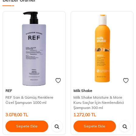
REF
Milk Shake
REF Sarı & Gümüş Renklere
Milk Shake Moisture & More
Özel Şampuan 1000 ml
Kuru Saçlar İçin Nemlendirici
Şampuan 300 ml
3.078,00
TL
1.272,00
TL
Sepete Ekle
Sepete Ekle