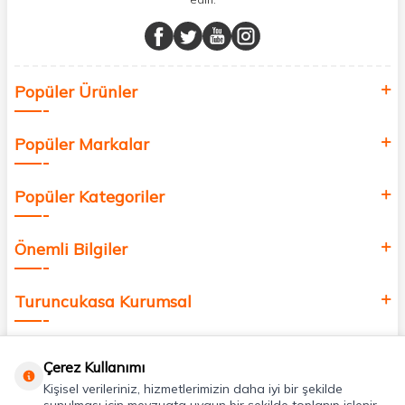
Müşteri memnuniyetini ön planda tutarak, en kaliteli markaları sizlerle
buluşturuyor ve online alışveriş deneyiminizi en iyi hale getiriyoruz.
Sağlık, güzellik ve iyi yaşam için aradığınız her şey burada!
Siz de kendinizi yenilemek, sağlığınızı desteklemek ve güzelliğinize
Popüler Ürünler
değer katmak için bize katılın!
Popüler Markalar
Popüler Kategoriler
Önemli Bilgiler
Turuncukasa Kurumsal
Hızlı Erişim
Çerez Kullanımı
Kişisel verileriniz, hizmetlerimizin daha iyi bir şekilde