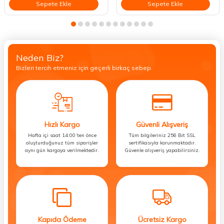
Sepete Ekle
Sepete Ekle
Neden Biz?
Bizleri tercih etmeniz için geçerli birkaç sebep.
Hızlı Kargo
Güvenli Alışveriş
Hafta içi saat 14:00’ten önce
Tüm bilgileriniz 256 Bit SSL
oluşturduğunuz tüm siparişler
sertifikasıyla korunmaktadır.
aynı gün kargoya verilmektedir.
Güvenle alışveriş yapabilirsiniz.
Kapıda Ödeme
Ücretsiz Kargo