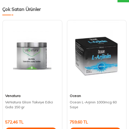
Çok Satan Ürünler
Venatura
Ocean
VeNatura Glisin Takviye Edici
Ocean L-Arjinin 1000mcg 60
Gıda 150 gr
Saşe
572,46
TL
759,60
TL