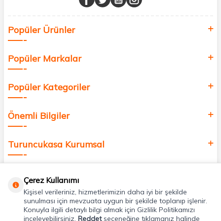
Sağlık, güzellik ve iyi yaşam için aradığınız her şey burada!
Siz de kendinizi yenilemek, sağlığınızı desteklemek ve güzelliğinize
Popüler Ürünler
değer katmak için bize katılın!
Popüler Markalar
Popüler Kategoriler
Önemli Bilgiler
Turuncukasa Kurumsal
Hızlı Erişim
Çerez Kullanımı
Kişisel verileriniz, hizmetlerimizin daha iyi bir şekilde
Uygulamalarımız
sunulması için mevzuata uygun bir şekilde toplanıp işlenir.
Konuyla ilgili detaylı bilgi almak için Gizlilik Politikamızı
inceleyebilirsiniz.
Reddet
seçeneğine tıklamanız halinde