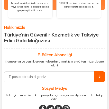
Tüm alışverişlerinizde peşin nakit
1000 TL ve üzeri alışverişlerinizde
veya kredi kartı ile kapıda ödeme
kargo ücreti ödemezsiniz.
gerçekleştirebilirsiniz.
Hakkımızda
Türkiye’nin Güvenilir Kozmetik ve Takviye
Edici Gıda Mağazası
Güzellik, sağlık ve iyi hissetmek herkesin hakkı! Biz de bu vizyonla, hem
kişisel bakım hem de takviye edici gıda ürünlerini sizlerle
E-Bülten Aboneliği
buluşturuyoruz. Artık mağaza mağaza dolaşmanıza gerek yok;
Kampanya ve yeniliklerden haberdar olmak için e-bültenimize abone
ihtiyacınız olan her şeyi tek bir çatı altında topluyor ve kapınıza kadar
olun!
güvenle ulaştırıyoruz.
%100 orijinal kozmetik ve sağlık ürünleriyle güzelliğinizi tamamlayabilir,
vücudunuzu desteklemek için güvenilir takviye edici gıdalara
ulaşabilirsiniz. Cilt bakımından saç bakımına, makyajdan vitamin ve
Sosyal Medya
minerallere kadar binlerce ürünü uygun fiyat ve hızlı kargo avantajıyla
sunuyoruz.
Takipçilerimize özel kampanyalar için sosyal medyadan bizleri takip
edin.
Müşteri memnuniyetini ön planda tutarak, en kaliteli markaları sizlerle
buluşturuyor ve online alışveriş deneyiminizi en iyi hale getiriyoruz.