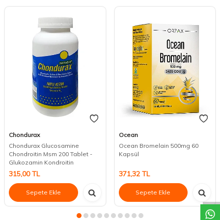
Chondurax
Ocean
Chondurax Glucosamine
Ocean Bromelain 500mg 60
Chondroitin Msm 200 Tablet -
Kapsül
Glukozamin Kondroitin
315,00
TL
371,32
TL
DESTEK
Sepete Ekle
Sepete Ekle