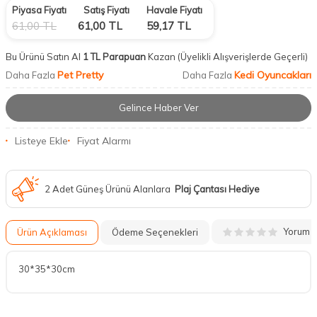
Piyasa Fiyatı
Satış Fiyatı
Havale Fiyatı
61,00
TL
61,00
TL
59,17
TL
Bu Ürünü Satın Al
1 TL Parapuan
Kazan
(Üyelikli Alışverişlerde Geçerli)
Pet Pretty
Kedi Oyuncakları
Daha Fazla
Daha Fazla
Gelince Haber Ver
Listeye Ekle
Fiyat Alarmı
2 Adet Güneş Ürünü Alanlara
Plaj Çantası Hediye
Yorum
Ürün Açıklaması
Ödeme Seçenekleri
30*35*30cm