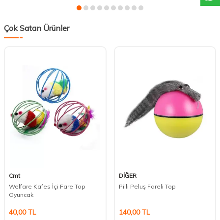
Çok Satan Ürünler
Cmt
DİĞER
Welfare Kafes İçi Fare Top
Pilli Peluş Fareli Top
Oyuncak
40,00
TL
140,00
TL