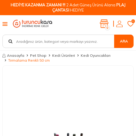
HEDİYE KAZANMA ZAMANI !!!
2 Adet Güneş Ürünü Alana
PLAJ
ÇANTASI
HEDİYE
0
0
ARA
Anasayfa
Pet Shop
Kedi Ürünleri
Kedi Oyuncakları
Tırmalama Renkli 50 cm