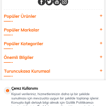
Sağlık, güzellik ve iyi yaşam için aradığınız her şey burada!
Siz de kendinizi yenilemek, sağlığınızı desteklemek ve güzelliğinize
Popüler Ürünler
değer katmak için bize katılın!
Popüler Markalar
Popüler Kategoriler
Önemli Bilgiler
Turuncukasa Kurumsal
Hızlı Erişim
Çerez Kullanımı
Kişisel verileriniz, hizmetlerimizin daha iyi bir şekilde
Uygulamalarımız
sunulması için mevzuata uygun bir şekilde toplanıp işlenir.
Konuyla ilgili detaylı bilgi almak için Gizlilik Politikamızı