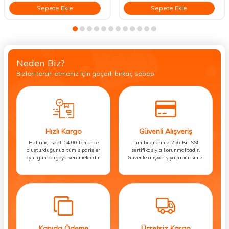
Sepete Ekle
Sepete Ekle
Neden Biz?
Bizleri tercih etmeniz için geçerli birkaç sebep.
Hızlı Kargo
Güvenli Alışveriş
Hafta içi saat 14:00’ten önce
Tüm bilgileriniz 256 Bit SSL
oluşturduğunuz tüm siparişler
sertifikasıyla korunmaktadır.
aynı gün kargoya verilmektedir.
Güvenle alışveriş yapabilirsiniz.
Kapıda Ödeme
Ücretsiz Kargo