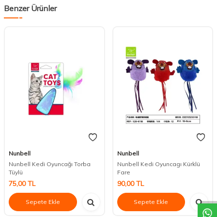
Benzer Ürünler
Nunbell
Nunbell
Nunbell Kedi Oyuncağı Torba
Nunbell Kedi Oyuncagı Kürklü
Tüylü
Fare
DESTEK
75,00
TL
90,00
TL
Sepete Ekle
Sepete Ekle