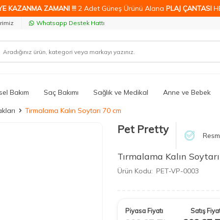
YE KAZANMA ZAMANI !!!
2 Adet Güneş Ürünü Alana
PLAJ ÇANTASI
H
rimiz
Whatsapp Destek Hattı
isel Bakım
Saç Bakımı
Sağlık ve Medikal
Anne ve Bebek
kları
Tırmalama Kalın Soytarı 70 cm
Pet Pretty
Resmi
Tırmalama Kalın Soytar
Ürün Kodu:
PET-VP-0003
Piyasa Fiyatı
Satış Fiyat