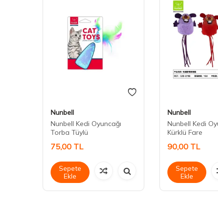
Nunbell
Nunbell
i 20 cm
Nunbell Kedi Oyuncağı
Nunbell Kedi O
Torba Tüylü
Kürklü Fare
75,00
TL
90,00
TL
Sepete
Sepete
Ekle
Ekle