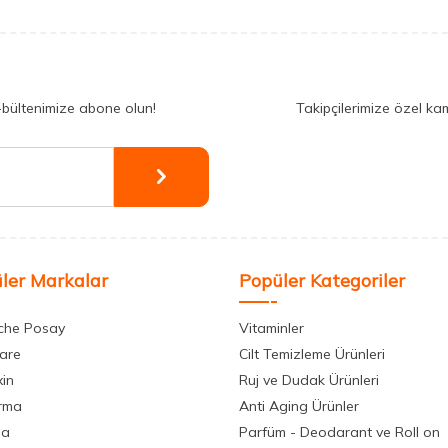
-bültenimize abone olun!
Takipçilerimize özel ka
ler Markalar
Popüler Kategoriler
che Posay
Vitaminler
care
Cilt Temizleme Ürünleri
xin
Ruj ve Dudak Ürünleri
rma
Anti Aging Ürünler
la
Parfüm - Deodarant ve Roll on