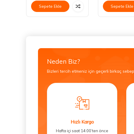
Sepete Ekle
Sepete Ekle
Neden Biz?
Bizleri tercih etmeniz için geçerli birkaç sebep
Hızlı Kargo
Hafta içi saat 14:00’ten önce