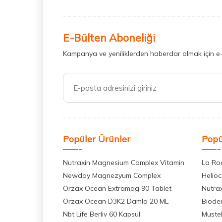
E-Bülten Aboneliği
Kampanya ve yeniliklerden haberdar olmak için e
Popüler Ürünler
Popü
Nutraxin Magnesium Complex Vitamin
La Ro
Newday Magnezyum Complex
Helio
Orzax Ocean Extramag 90 Tablet
Nutra
Orzax Ocean D3K2 Damla 20 ML
Biode
Nbt Life Berliv 60 Kapsül
Muste