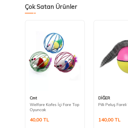
Çok Satan Ürünler
Cmt
DİĞER
i
Welfare Kafes İçi Fare Top
Pilli Peluş Farel
Oyuncak
40,00
TL
140,00
TL