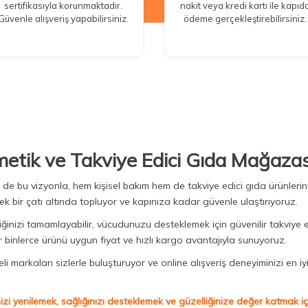
sertifikasıyla korunmaktadır.
nakit veya kredi kartı ile kapıd
Güvenle alışveriş yapabilirsiniz.
ödeme gerçekleştirebilirsiniz.
metik ve Takviye Edici Gıda Mağazas
Biz de bu vizyonla, hem kişisel bakım hem de takviye edici gıda ürünler
ek bir çatı altında topluyor ve kapınıza kadar güvenle ulaştırıyoruz.
iğinizi tamamlayabilir, vücudunuzu desteklemek için güvenilir takviye e
binlerce ürünü uygun fiyat ve hızlı kargo avantajıyla sunuyoruz.
 markaları sizlerle buluşturuyor ve online alışveriş deneyiminizi en iyi 
izi yenilemek, sağlığınızı desteklemek ve güzelliğinize değer katmak için