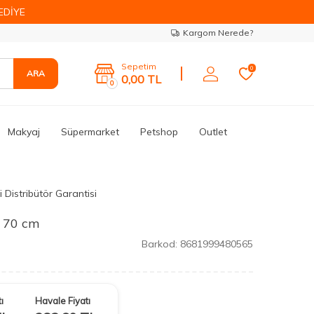
EDİYE
Kargom Nerede?
Sepetim
0
ARA
0,00
TL
0
Makyaj
Süpermarket
Petshop
Outlet
 Distribütör Garantisi
ı 70 cm
Barkod:
8681999480565
ı
Havale Fiyatı