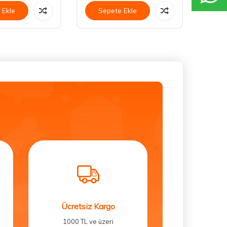
 Ekle
Sepete Ekle
Se
Ücretsiz Kargo
1000 TL ve üzeri