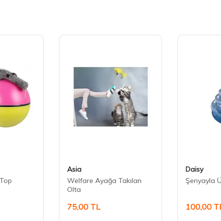
Asia
Daisy
i Top
Welfare Ayağa Takılan
Şenyayla Ü
Olta
75,00
TL
100,00
T