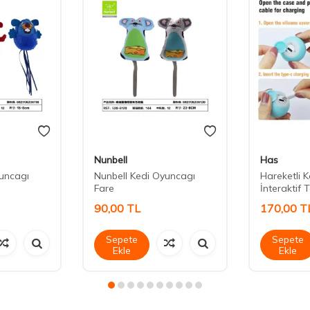
Nunbell
Has
yuncagı
Nunbell Kedi Oyuncagı
Hareketli 
Fare
İnteraktif 
90,00
TL
170,00
T
Sepete
Sepete
Ekle
Ekle