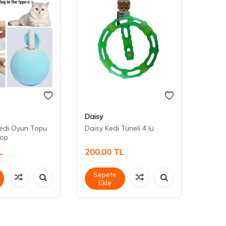
Daisy
Maxi L
Kedi Oyun Topu
Daisy Kedi Tüneli 4 lü
Maxi L
Top
L
200,00
TL
30,0
Sepete
Sep
Ekle
Ek