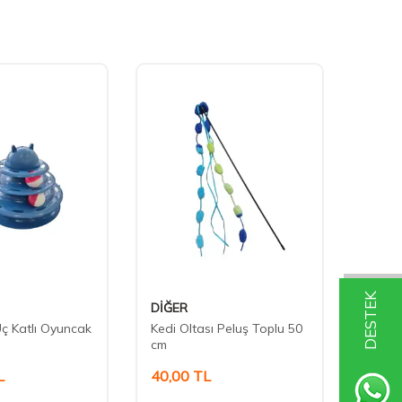
DESTEK
DİĞER
Has
ç Katlı Oyuncak
Kedi Oltası Peluş Toplu 50
Harek
cm
İntera
L
40,00
TL
170,