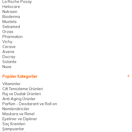
La Roche Posay
Heliocare
Nutraxin
Bioderma
Mustela
Sebamed
Orzax
Pharmaton
Vichy
Cerave
Avene
Ducray
Solante
Nuxe
Popüler Kategoriler
Vitaminler
Cilt Temizleme Ürünleri
Ruj ve Dudak Ürünleri
Anti Aging Ürünler
Parfüm - Deodarant ve Roll on
Nemlendiriciler
Maskara ve Rimel
Eyeliner ve Dipliner
Saç Kremleri
Şampuanlar