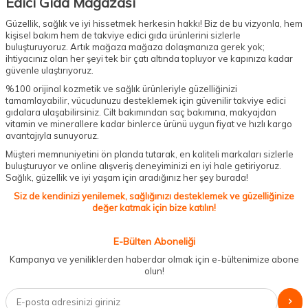
Edici Gıda Mağazası
Güzellik, sağlık ve iyi hissetmek herkesin hakkı! Biz de bu vizyonla, hem
kişisel bakım hem de takviye edici gıda ürünlerini sizlerle
buluşturuyoruz. Artık mağaza mağaza dolaşmanıza gerek yok;
ihtiyacınız olan her şeyi tek bir çatı altında topluyor ve kapınıza kadar
güvenle ulaştırıyoruz.
%100 orijinal kozmetik ve sağlık ürünleriyle güzelliğinizi
tamamlayabilir, vücudunuzu desteklemek için güvenilir takviye edici
gıdalara ulaşabilirsiniz. Cilt bakımından saç bakımına, makyajdan
vitamin ve minerallere kadar binlerce ürünü uygun fiyat ve hızlı kargo
avantajıyla sunuyoruz.
Müşteri memnuniyetini ön planda tutarak, en kaliteli markaları sizlerle
buluşturuyor ve online alışveriş deneyiminizi en iyi hale getiriyoruz.
Sağlık, güzellik ve iyi yaşam için aradığınız her şey burada!
Siz de kendinizi yenilemek, sağlığınızı desteklemek ve güzelliğinize
değer katmak için bize katılın!
E-Bülten Aboneliği
Kampanya ve yeniliklerden haberdar olmak için e-bültenimize abone
olun!