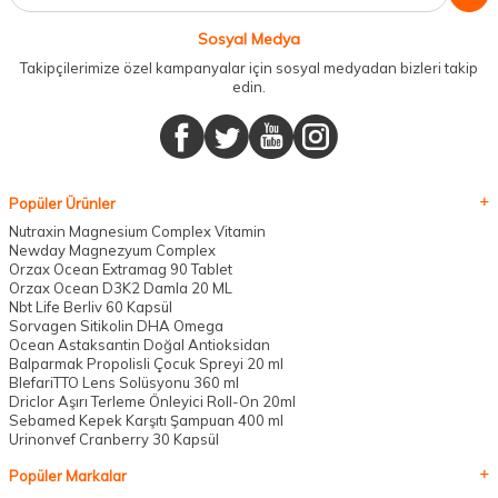
Sosyal Medya
Takipçilerimize özel kampanyalar için sosyal medyadan bizleri takip
edin.
Popüler Ürünler
Nutraxin Magnesium Complex Vitamin
Newday Magnezyum Complex
Orzax Ocean Extramag 90 Tablet
Orzax Ocean D3K2 Damla 20 ML
Nbt Life Berliv 60 Kapsül
Sorvagen Sitikolin DHA Omega
Ocean Astaksantin Doğal Antioksidan
Balparmak Propolisli Çocuk Spreyi 20 ml
BlefariTTO Lens Solüsyonu 360 ml
Driclor Aşırı Terleme Önleyici Roll-On 20ml
Sebamed Kepek Karşıtı Şampuan 400 ml
Urinonvef Cranberry 30 Kapsül
Popüler Markalar