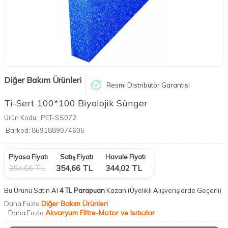
Diğer Bakım Ürünleri
Resmi Distribütör Garantisi
Ti-Sert 100*100 Biyolojik Sünger
Ürün Kodu:
PET-SS072
Barkod:
8691889074606
Piyasa Fiyatı
Satış Fiyatı
Havale Fiyatı
354,66
TL
354,66
TL
344,02
TL
Bu Ürünü Satın Al
4 TL Parapuan
Kazan
(Üyelikli Alışverişlerde Geçerli)
Diğer Bakım Ürünleri
Daha Fazla
Akvaryum Filtre-Motor ve Isıtıcılar
Daha Fazla