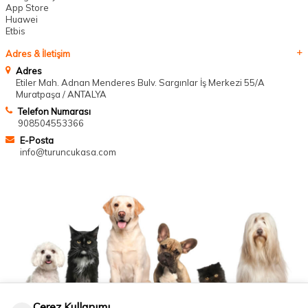
App Store
Huawei
Etbis
Adres & İletişim
Adres
Etiler Mah. Adnan Menderes Bulv. Sargınlar İş Merkezi 55/A
Muratpaşa / ANTALYA
Telefon Numarası
908504553366
E-Posta
info@turuncukasa.com
Çerez Kullanımı