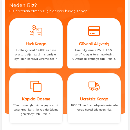
Neden Biz?
Bizleri tercih etmeniz için geçerli birkaç sebep.
Hızlı Kargo
Güvenli Alışveriş
Hafta içi saat 14:00’ten önce
Tüm bilgileriniz 256 Bit SSL
oluşturduğunuz tüm siparişler
sertifikasıyla korunmaktadır.
aynı gün kargoya verilmektedir.
Güvenle alışveriş yapabilirsiniz.
Kapıda Ödeme
Ücretsiz Kargo
Tüm alışverişlerinizde peşin nakit
1000 TL ve üzeri alışverişlerinizde
veya kredi kartı ile kapıda ödeme
kargo ücreti ödemezsiniz.
gerçekleştirebilirsiniz.