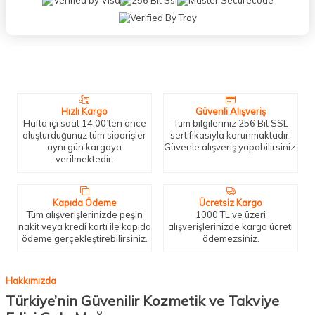
Neden Biz?
Bizleri tercih etmeniz için geçerli birkaç sebep.
Hızlı Kargo
Güvenli Alışveriş
Hafta içi saat 14:00’ten önce
Tüm bilgileriniz 256 Bit SSL
oluşturduğunuz tüm siparişler
sertifikasıyla korunmaktadır.
aynı gün kargoya
Güvenle alışveriş yapabilirsiniz.
verilmektedir.
Kapıda Ödeme
Ücretsiz Kargo
Tüm alışverişlerinizde peşin
1000 TL ve üzeri
nakit veya kredi kartı ile kapıda
alışverişlerinizde kargo ücreti
ödeme gerçekleştirebilirsiniz.
ödemezsiniz.
Hakkımızda
Türkiye’nin Güvenilir Kozmetik ve Takviye