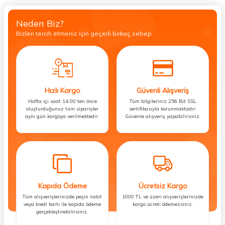
Neden Biz?
Bizleri tercih etmeniz için geçerli birkaç sebep.
Hızlı Kargo
Güvenli Alışveriş
Hafta içi saat 14:00’ten önce
Tüm bilgileriniz 256 Bit SSL
oluşturduğunuz tüm siparişler
sertifikasıyla korunmaktadır.
aynı gün kargoya verilmektedir.
Güvenle alışveriş yapabilirsiniz.
Kapıda Ödeme
Ücretsiz Kargo
Tüm alışverişlerinizde peşin nakit
1000 TL ve üzeri alışverişlerinizde
veya kredi kartı ile kapıda ödeme
kargo ücreti ödemezsiniz.
gerçekleştirebilirsiniz.