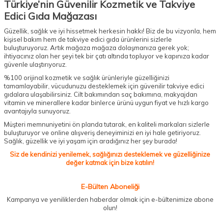
Türkiye’nin Güvenilir Kozmetik ve Takviye
Edici Gıda Mağazası
Güzellik, sağlık ve iyi hissetmek herkesin hakkı! Biz de bu vizyonla, hem
kişisel bakım hem de takviye edici gıda ürünlerini sizlerle
buluşturuyoruz. Artık mağaza mağaza dolaşmanıza gerek yok;
ihtiyacınız olan her şeyi tek bir çatı altında topluyor ve kapınıza kadar
güvenle ulaştırıyoruz.
%100 orijinal kozmetik ve sağlık ürünleriyle güzelliğinizi
tamamlayabilir, vücudunuzu desteklemek için güvenilir takviye edici
gıdalara ulaşabilirsiniz. Cilt bakımından saç bakımına, makyajdan
vitamin ve minerallere kadar binlerce ürünü uygun fiyat ve hızlı kargo
avantajıyla sunuyoruz.
Müşteri memnuniyetini ön planda tutarak, en kaliteli markaları sizlerle
buluşturuyor ve online alışveriş deneyiminizi en iyi hale getiriyoruz.
Sağlık, güzellik ve iyi yaşam için aradığınız her şey burada!
Siz de kendinizi yenilemek, sağlığınızı desteklemek ve güzelliğinize
değer katmak için bize katılın!
E-Bülten Aboneliği
Kampanya ve yeniliklerden haberdar olmak için e-bültenimize abone
olun!