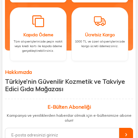
Kapıda Ödeme
Ücretsiz Kargo
Tüm alışverişlerinizde peşin nakit
1000 TL ve üzeri alışverişlerinizde
veya kredi kartı ile kapıda ödeme
kargo ücreti ödemezsiniz.
gerçekleştirebilirsiniz.
Hakkımızda
Türkiye’nin Güvenilir Kozmetik ve Takviye
Edici Gıda Mağazası
Güzellik, sağlık ve iyi hissetmek herkesin hakkı! Biz de bu vizyonla, hem
kişisel bakım hem de takviye edici gıda ürünlerini sizlerle
E-Bülten Aboneliği
buluşturuyoruz. Artık mağaza mağaza dolaşmanıza gerek yok;
Kampanya ve yeniliklerden haberdar olmak için e-bültenimize abone
ihtiyacınız olan her şeyi tek bir çatı altında topluyor ve kapınıza kadar
olun!
güvenle ulaştırıyoruz.
%100 orijinal kozmetik ve sağlık ürünleriyle güzelliğinizi tamamlayabilir,