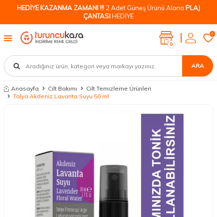
HEDİYE KAZANMA ZAMANI !!!
2 Adet Güneş Ürünü Alana
PLAJ
ÇANTASI
HEDİYE
0
0
ARA
Anasayfa
Cilt Bakımı
Cilt Temizleme Ürünleri
Talya Akdeniz Lavanta Suyu 50 ml