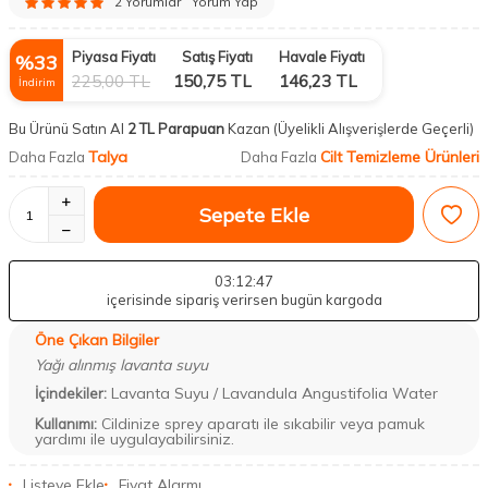
2 Yorumlar
Yorum Yap
Piyasa Fiyatı
Satış Fiyatı
Havale Fiyatı
%
33
225,00
TL
150,75
TL
146,23
TL
İndirim
Bu Ürünü Satın Al
2 TL Parapuan
Kazan
(Üyelikli Alışverişlerde Geçerli)
Talya
Cilt Temizleme Ürünleri
Daha Fazla
Daha Fazla
Sepete Ekle
03
:12
:46
içerisinde sipariş verirsen bugün kargoda
Öne Çıkan Bilgiler
Yağı alınmış lavanta suyu
Lavanta Suyu / Lavandula Angustifolia Water
İçindekiler:
Cildinize sprey aparatı ile sıkabilir veya pamuk
Kullanımı:
yardımı ile uygulayabilirsiniz.
Listeye Ekle
Fiyat Alarmı