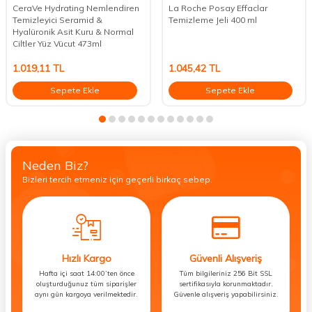
CeraVe Hydrating Nemlendiren
La Roche Posay Effaclar
Temizleyici Seramid &
Temizleme Jeli 400 ml
Hyalüronik Asit Kuru & Normal
Ciltler Yüz Vücut 473ml
1.019,11
TL
1.045,42
TL
Sepete Ekle
Sepete Ekle
Neden Biz?
Bizleri tercih etmeniz için geçerli birkaç sebep.
Hızlı Kargo
Güvenli Alışveriş
Hafta içi saat 14:00’ten önce
Tüm bilgileriniz 256 Bit SSL
oluşturduğunuz tüm siparişler
sertifikasıyla korunmaktadır.
aynı gün kargoya verilmektedir.
Güvenle alışveriş yapabilirsiniz.