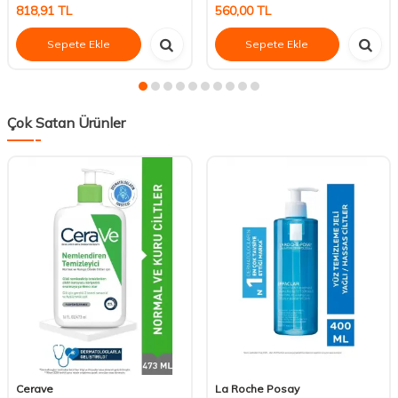
818,91
TL
560,00
TL
Sepete Ekle
Sepete Ekle
Çok Satan Ürünler
Cerave
La Roche Posay