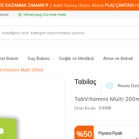
YE KAZANMA ZAMANI !!!
2 Adet Güneş Ürünü Alana
PLAJ ÇANTASI
H
rimiz
Whatsapp Destek Hattı
isel Bakım
Saç Bakımı
Sağlık ve Medikal
Anne ve Bebek
bVitamins Multi 200ml
Tabilaç
Resmi Dist
TabVitamins Multi 200
Ürün Kodu:
59988
%
50
Piyasa Fiyatı