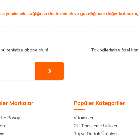
izi yenilemek, sağlığınızı desteklemek ve güzelliğinize değer katmak için
-bültenimize abone olun!
Takipçilerimize özel ka
ler Markalar
Popüler Kategoriler
che Posay
Vitaminler
care
Cilt Temizleme Ürünleri
xin
Ruj ve Dudak Ürünleri