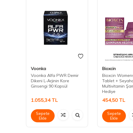
Voonka
Bioxcin
owth
Voonka Alfa PWR Demir
Bioxcin Womens
itamin
Dikeni L-Arjinin Kore
Tablet + Seyah
Ginsengi 90 Kapsül
Multivitamin Ş
Hediye
1.055,34
TL
454,50
TL
Sepete
Sepete
Ekle
Ekle