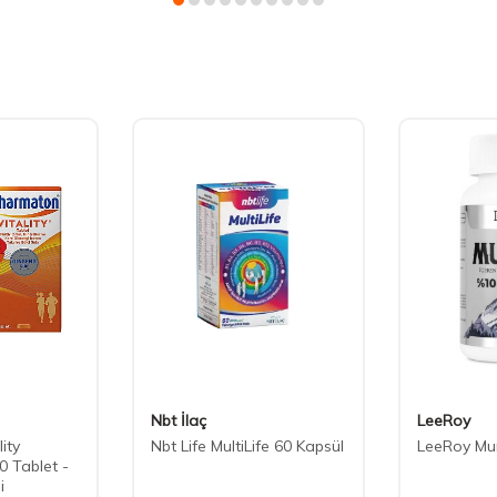
Nbt İlaç
LeeRoy
ity
Nbt Life MultiLife 60 Kapsül
LeeRoy Mu
0 Tablet -
i