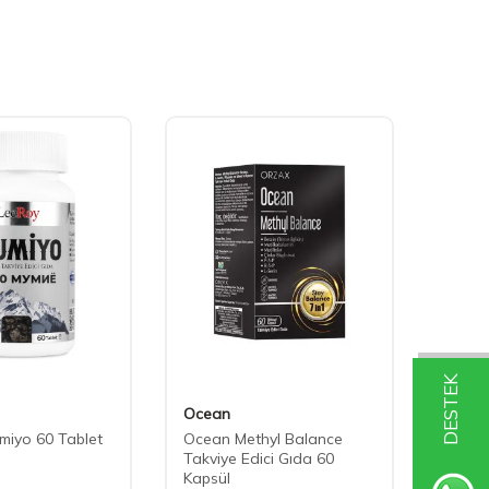
DESTEK
Ocean
Bayer
miyo 60 Tablet
Ocean Methyl Balance
Supra
Takviye Edici Gıda 60
Kapsül