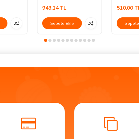
943,14
TL
510,00
T
Sepete Ekle
Sepete
.