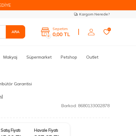
EDİYE
Kargom Nerede?
Sepetim
0
ARA
0,00
TL
0
Makyaj
Süpermarket
Petshop
Outlet
ribütör Garantisi
ml
Barkod:
8680133002878
Satış Fiyatı
Havale Fiyatı