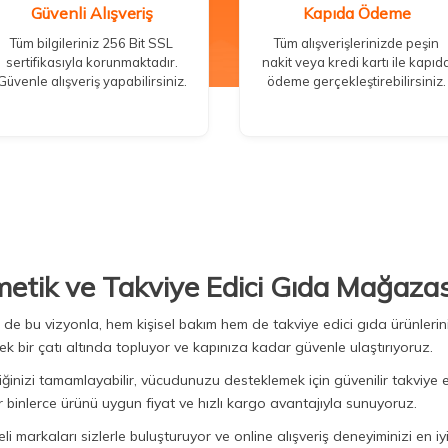
Güvenli Alışveriş
Kapıda Ödeme
Tüm bilgileriniz 256 Bit SSL
Tüm alışverişlerinizde peşin
sertifikasıyla korunmaktadır.
nakit veya kredi kartı ile kapıd
Güvenle alışveriş yapabilirsiniz.
ödeme gerçekleştirebilirsiniz.
metik ve Takviye Edici Gıda Mağazas
Biz de bu vizyonla, hem kişisel bakım hem de takviye edici gıda ürünler
ek bir çatı altında topluyor ve kapınıza kadar güvenle ulaştırıyoruz.
iğinizi tamamlayabilir, vücudunuzu desteklemek için güvenilir takviye e
binlerce ürünü uygun fiyat ve hızlı kargo avantajıyla sunuyoruz.
 markaları sizlerle buluşturuyor ve online alışveriş deneyiminizi en iyi 