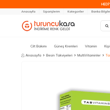
HEDİ
Anasayfa
Siparişlerim
Kategoriler
Banka Bilgile
Cilt Bakımı
Güneş Kremleri
Vitamin
Kiş
Anasayfa
Besin Takviyeleri
MultiVitaminler
Ta