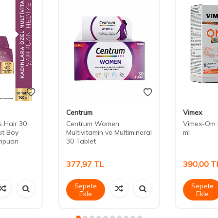
Centrum
Vimex
 Hair 30
Centrum Women
Vimex-Om 
at Boy
Multivitamin ve Multimineral
ml
ampuan
30 Tablet
377,97
TL
390,00
T
Sepete
Sepete
Ekle
Ekle