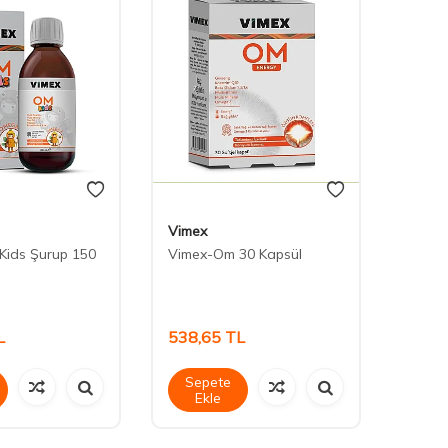
Vimex
Centr
Kids Şurup 150
Vimex-Om 30 Kapsül
Centr
30 Ta
L
538,65
TL
377,
Sepete
Sep
Ekle
Ek