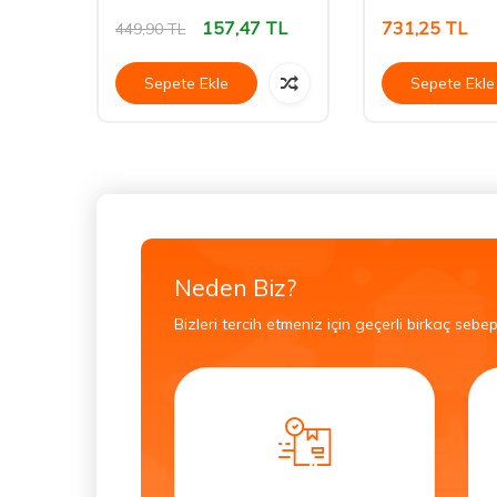
157,47
TL
731,25
TL
449,90
TL
Sepete Ekle
Sepete Ekle
Neden Biz?
Bizleri tercih etmeniz için geçerli birkaç sebep