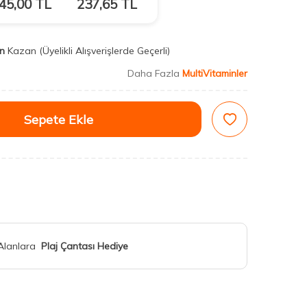
45,00
TL
237,65
TL
n
Kazan
(Üyelikli Alışverişlerde Geçerli)
Daha Fazla
MultiVitaminler
Sepete Ekle
 Alanlara
Plaj Çantası Hediye