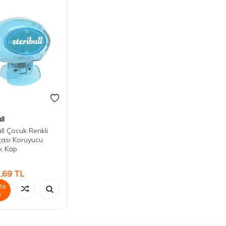
ll
all Çocuk Renkli
rçası Koruyucu
ik Kap
,69
TL
te
e