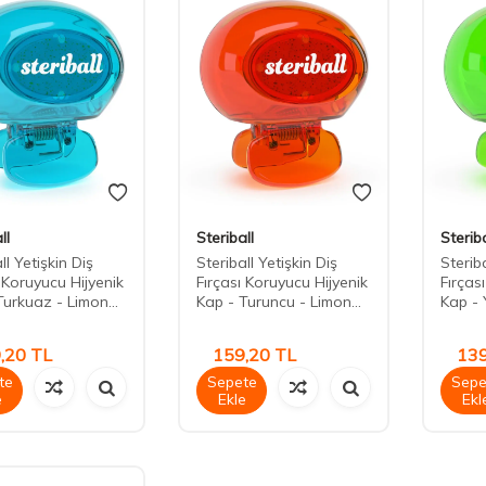
ll
Steriball
Steriba
ll Yetişkin Diş
Steriball Yetişkin Diş
Steriba
ı Koruyucu Hijyenik
Fırçası Koruyucu Hijyenik
Fırças
Turkuaz - Limon...
Kap - Turuncu - Limon...
Kap - Y
,20
TL
159,20
TL
139
te
Sepete
Sepe
e
Ekle
Ekl