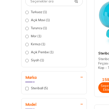
Turkuaz
(1)
Açık Mavi
(1)
Turuncu
(1)
Mor
(1)
Kırmızı
(1)
Açık Pembe
(1)
Steriba
Steriba
Siyah
(1)
Fırças
Kap - 
Yeşil
(1)
Beyaz
(2)
Marka
159
Mavi
(1)
Sepe
Steriball
(5)
Ekl
Pembe
(2)
Model