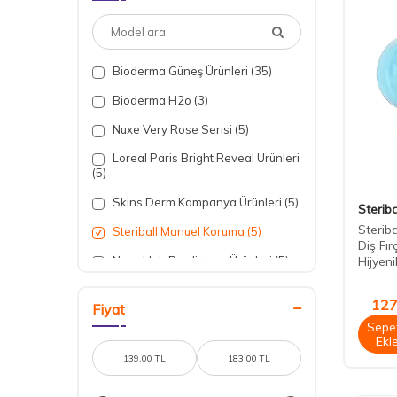
Bioderma Güneş Ürünleri
(35)
Bioderma H2o
(3)
Nuxe Very Rose Serisi
(5)
Loreal Paris Bright Reveal Ürünleri
(5)
Skins Derm Kampanya Ürünleri
(5)
Steriba
Sterib
Steriball Manuel Koruma
(5)
Diş Fı
Nuxe Hair Prodigieux Ürünleri
(5)
Hijyen
Bioxcin Forte Ürünleri
(5)
127
Fiyat
Phyto Dökülme Karşıtı Bakım
Sepe
Ürünleri
(4)
Ekl
Ducray Kertyol Ürünleri
(4)
Mustela Soothing Ürünleri
(4)