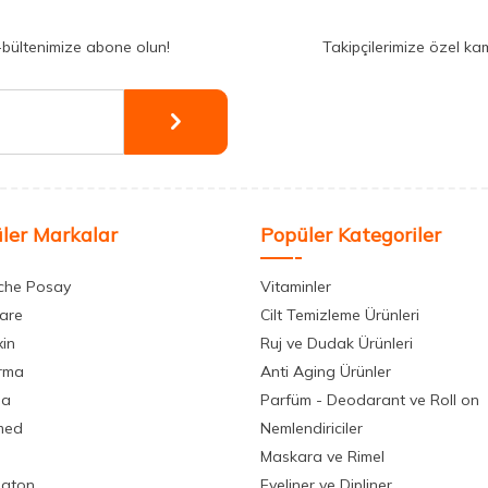
-bültenimize abone olun!
Takipçilerimize özel ka
ler Markalar
Popüler Kategoriler
che Posay
Vitaminler
care
Cilt Temizleme Ürünleri
xin
Ruj ve Dudak Ürünleri
rma
Anti Aging Ürünler
la
Parfüm - Deodarant ve Roll on
med
Nemlendiriciler
Maskara ve Rimel
aton
Eyeliner ve Dipliner