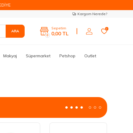
EDİYE
Kargom Nerede?
Sepetim
0
ARA
0,00
TL
0
Makyaj
Süpermarket
Petshop
Outlet