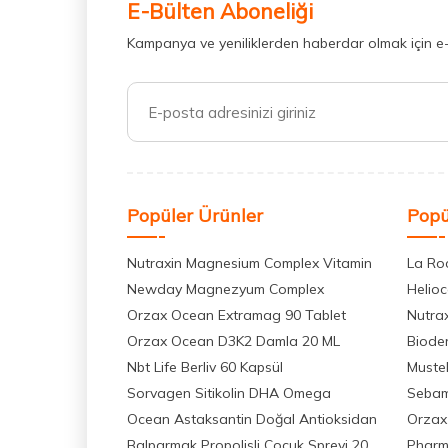
E-Bülten Aboneliği
Bioderma Atoderm Ürünleri
(16)
Kampanya ve yeniliklerden haberdar olmak için e
Vichy Dercos Ürünleri
(18)
Nuxe Güneş Ürünleri
(24)
Kadın Parfümleri
(24)
La Roche Posay Güneş Ürünleri
(24)
Nuxe Huile Prodigieuse Ürünleri
(9)
Popüler Ürünler
Popü
Nuxe Nuxuriance Ultra Ürünleri
(9)
Nutraxin Magnesium Complex Vitamin
La Ro
La Roche Posay Serumlar
(6)
Newday Magnezyum Complex
Helio
Nuxe Vücut Bakım Serisi
(7)
Orzax Ocean Extramag 90 Tablet
Nutra
Orzax Ocean D3K2 Damla 20 ML
Biode
Mustela Bebek Ürünleri Serisi
(6)
Nbt Life Berliv 60 Kapsül
Muste
La Roche Posay Cicaplast Ürünleri
(6)
Sorvagen Sitikolin DHA Omega
Seba
Ocean Astaksantin Doğal Antioksidan
Orzax
Hediye Ürününü Seç
(6)
Balparmak Propolisli Çocuk Spreyi 20
Pharm