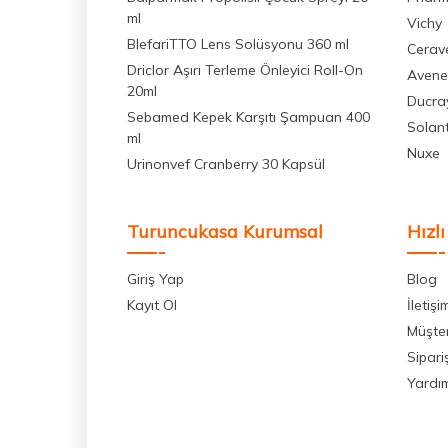
Vichy Güneş Ürünleri
(7)
ml
Vichy
Sebamed Vücut Bakım Ürünleri
BlefariTTO Lens Solüsyonu 360 ml
(7)
Cerav
Driclor Aşırı Terleme Önleyici Roll-On
Avene
Vichy Mineral 89
(7)
20ml
Ducra
Avene Cleanance Ürünleri
(7)
Sebamed Kepek Karşıtı Şampuan 400
Solan
ml
Vichy Vücut Bakım
(8)
Nuxe
Urinonvef Cranberry 30 Kapsül
Erkek Saç Bakım Ürünleri
(7)
Bioxcin Güneş Ürünleri
(8)
Turuncukasa Kurumsal
Hızlı
Sitikolin
(8)
Bioderma Cicabio
(8)
Giriş Yap
Blog
Kayıt Ol
İletişi
Sebamed Şampuanları
(8)
Müşter
La Roche Posay Toleriane Ürünleri
(8)
Sipari
Yardı
Avene Cold Cream Ürünleri
(1)