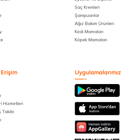
Saç Kremleri
e
Şampuanlar
Ağız Bakım Ürünleri
y
Kedi Mamaları
te
Köpek Mamaları
 Erişim
Uygulamalarımız
m
i Hizmetleri
ş Takibi
m