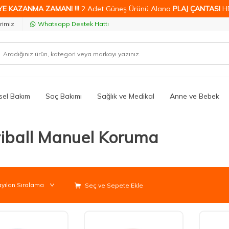
YE KAZANMA ZAMANI !!!
2 Adet Güneş Ürünü Alana
PLAJ ÇANTASI
H
rimiz
Whatsapp Destek Hattı
isel Bakım
Saç Bakımı
Sağlık ve Medikal
Anne ve Bebek
riball Manuel Koruma
Seç ve Sepete Ekle