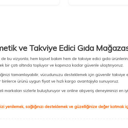
metik ve Takviye Edici Gıda Mağazas
Biz de bu vizyonla, hem kişisel bakım hem de takviye edici gıda ürünler
ek bir çatı altında topluyor ve kapınıza kadar güvenle ulaştırıyoruz.
iğinizi tamamlayabilir, vücudunuzu desteklemek için güvenilir takviye e
binlerce ürünü uygun fiyat ve hızlı kargo avantajıyla sunuyoruz.
 markaları sizlerle buluşturuyor ve online alışveriş deneyiminizi en iyi 
izi yenilemek, sağlığınızı desteklemek ve güzelliğinize değer katmak için