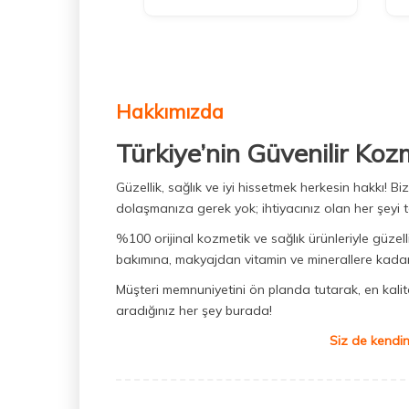
Mustela Güneş Ürünleri
(6)
Nuxe Merveillance Ürünleri
(6)
2 Al 1 Öde
(28)
Bioderma Sebium Ürünleri
(15)
Hakkımızda
Lierac Güneş Ürünleri
(11)
Türkiye’nin Güvenilir Koz
Vichy Liftactiv Ürünleri
(11)
Güzellik, sağlık ve iyi hissetmek herkesin hakkı! 
Kadın Roll-On
(12)
dolaşmanıza gerek yok; ihtiyacınız olan her şeyi t
Nuxe Erkek Bakım Ürünleri
(13)
%100 orijinal kozmetik ve sağlık ürünleriyle güzell
La Roche Posay Effaclar Ürünleri
bakımına, makyajdan vitamin ve minerallere kadar 
(14)
Müşteri memnuniyetini ön planda tutarak, en kaliteli
Phyto Phytocolor Saç Boyaları
aradığınız her şey burada!
(14)
Siz de kendin
Steriball Elektrikli Koruma Kabı
(15)
Bioderma Sensibio
(9)
Erkek Parfümleri
(15)