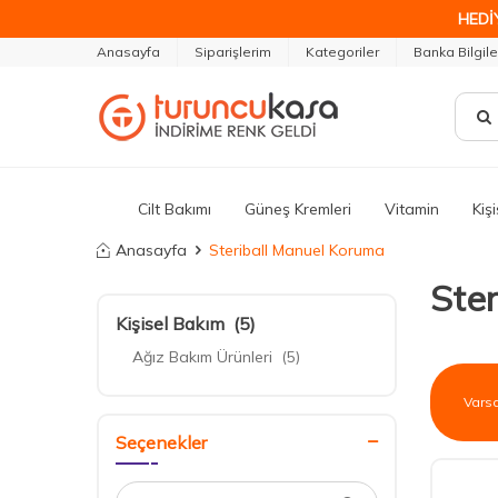
HEDİ
Anasayfa
Siparişlerim
Kategoriler
Banka Bilgile
Cilt Bakımı
Güneş Kremleri
Vitamin
Kiş
Anasayfa
Steriball Manuel Koruma
Ste
Kişisel Bakım
(5)
Ağız Bakım Ürünleri
(5)
Seçenekler