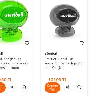
ll
Steriball
ll Yetişkin Diş
Steriball Renkli Diş
ı Koruyucu Hijyenik
Fırçası Koruyucu Hijyenik
eşil - Limon...
Kap Yetişkin
,30
TL
104,93
TL
te
Sepete
e
Ekle