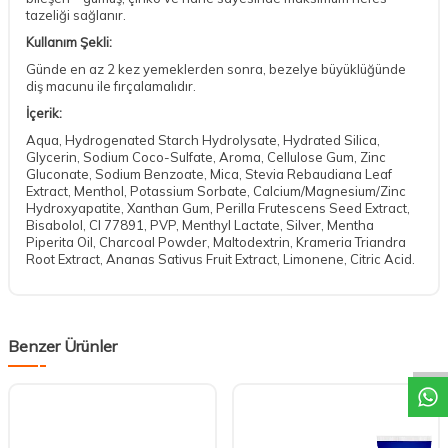
tazeliği sağlanır.
Kullanım Şekli:
Günde en az 2 kez yemeklerden sonra, bezelye büyüklüğünde
diş macunu ile fırçalamalıdır.
İçerik:
Aqua, Hydrogenated Starch Hydrolysate, Hydrated Silica,
Glycerin, Sodium Coco-Sulfate, Aroma, Cellulose Gum, Zinc
Gluconate, Sodium Benzoate, Mica, Stevia Rebaudiana Leaf
Extract, Menthol, Potassium Sorbate, Calcium/Magnesium/Zinc
Hydroxyapatite, Xanthan Gum, Perilla Frutescens Seed Extract,
Bisabolol, CI 77891, PVP, Menthyl Lactate, Silver, Mentha
Piperita Oil, Charcoal Powder, Maltodextrin, Krameria Triandra
Root Extract, Ananas Sativus Fruit Extract, Limonene, Citric Acid.
DESTEK
Benzer Ürünler