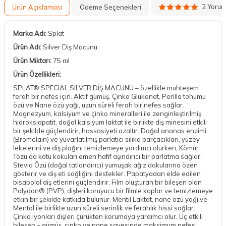
2 Yoru
Ürün Açıklaması
Ödeme Seçenekleri
Marka Adı:
Splat
Ürün Adı:
Silver Diş Macunu
Ürün Miktarı:
75 ml
Ürün Özellikleri:
SPLAT® SPECIAL SILVER DİŞ MACUNU – özellikle muhteşem
ferah bir nefes için. Aktif gümüş, Çinko Glukonat, Perilla tohumu
özü ve Nane özü yağı, uzun süreli ferah bir nefes sağlar.
Magnezyum, kalsiyum ve çinko mineralleri ile zenginleştirilmiş
hidroksiapatit, doğal kalsiyum laktat ile birlikte diş minesini etkili
bir şekilde güçlendirir, hassasiyeti azaltır. Doğal ananas enzimi
(Bromelain) ve yuvarlatılmış parlatıcı silika parçacıkları, yüzey
lekelerini ve diş plağını temizlemeye yardımcı olurken, Kömür
Tozu da kötü kokuları emen hafif aşındırıcı bir parlatma sağlar.
Stevia Özü (doğal tatlandırıcı) yumuşak ağız dokularına özen
gösterir ve diş eti sağlığını destekler. Papatyadan elde edilen
bisabolol diş etlerini güçlendirir. Film oluşturan bir bileşen olan
Polydon® (PVP), dişleri koruyucu bir filmle kaplar ve temizlemeye
etkin bir şekilde katkıda bulunur. Mentil Laktat, nane özü yağı ve
Mentol ile birlikte uzun süreli serinlik ve ferahlık hissi sağlar.
Çinko iyonları dişleri çürükten korumaya yardımcı olur. Üç etkili
bileşen – gümüş, çinko ve nane sayesinde maksimum nefes