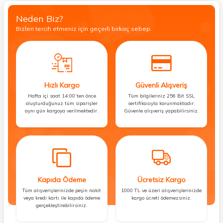
Neden Biz?
Bizleri tercih etmeniz için geçerli birkaç sebep.
Hızlı Kargo
Güvenli Alışveriş
Hafta içi saat 14:00’ten önce
Tüm bilgileriniz 256 Bit SSL
oluşturduğunuz tüm siparişler
sertifikasıyla korunmaktadır.
aynı gün kargoya verilmektedir.
Güvenle alışveriş yapabilirsiniz.
Kapıda Ödeme
Ücretsiz Kargo
Tüm alışverişlerinizde peşin nakit
1000 TL ve üzeri alışverişlerinizde
veya kredi kartı ile kapıda ödeme
kargo ücreti ödemezsiniz.
gerçekleştirebilirsiniz.