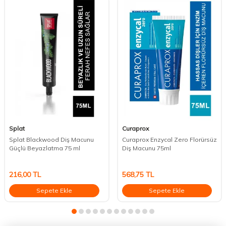
Splat
Curaprox
Splat Blackwood Diş Macunu
Curaprox Enzycal Zero Florürsüz
Güçlü Beyazlatma 75 ml
Diş Macunu 75ml
216,00
TL
568,75
TL
Sepete Ekle
Sepete Ekle