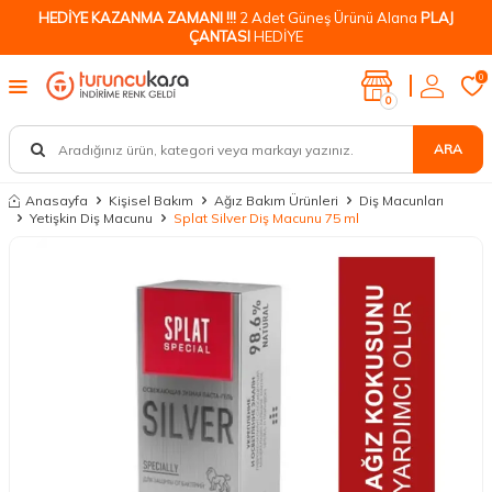
HEDİYE KAZANMA ZAMANI !!!
2 Adet Güneş Ürünü Alana
PLAJ
ÇANTASI
HEDİYE
0
0
ARA
Anasayfa
Kişisel Bakım
Ağız Bakım Ürünleri
Diş Macunları
Yetişkin Diş Macunu
Splat Silver Diş Macunu 75 ml