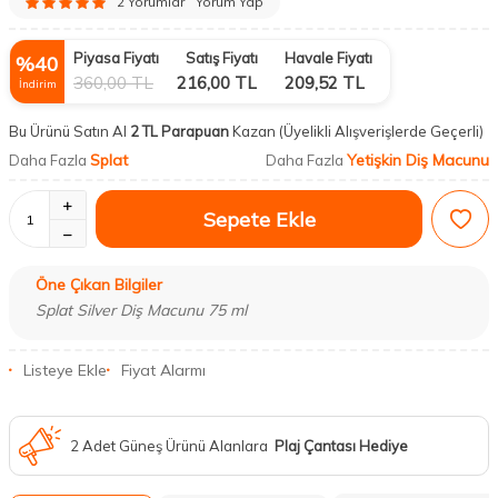
2 Yorumlar
Yorum Yap
Piyasa Fiyatı
Satış Fiyatı
Havale Fiyatı
%
40
360,00
TL
216,00
TL
209,52
TL
İndirim
Bu Ürünü Satın Al
2 TL Parapuan
Kazan
(Üyelikli Alışverişlerde Geçerli)
Splat
Yetişkin Diş Macunu
Daha Fazla
Daha Fazla
Sepete Ekle
Öne Çıkan Bilgiler
Splat Silver Diş Macunu 75 ml
Listeye Ekle
Fiyat Alarmı
2 Adet Güneş Ürünü Alanlara
Plaj Çantası Hediye