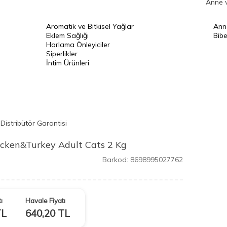
Anne 
Aromatik ve Bitkisel Yağlar
Ann
Eklem Sağlığı
Bibe
Horlama Önleyiciler
Siperlikler
İntim Ürünleri
Distribütör Garantisi
cken&Turkey Adult Cats 2 Kg
Barkod:
8698995027762
ı
Havale Fiyatı
L
640,20
TL