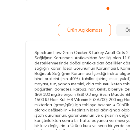
Ürün Açıklaması
Ö
Spectrum Low Grain Chıcken&Turkey Adult Cats 2 K
Sağlığının Korunması Antioksidan özelliği olan 11 fa
desteklenmesinde doğal antioksidan özellikler göster
sağlığını korur. İdeal Görünümün Korunması L Karnitin
Bağırsak Sağlığının Korunması İçerdiği frukto oligosa
hindi proteini (min. 40%), tahıllar (pirinç, mısır, yul
mayası, tuz, yaban mersini, chia tohumu, keten tohu
böğürtlen, domates, karpuz, nar, kekik, biberiye, z
(E6) 180 mg,Selenyum (E8) 0,3 mg. Besin Madde B
1500 IU Ham Kül %8 Vitamin E (3A700) 200 mg Ham 
miktarları (gram/gün) için tabloya bakınız. • Günlük 
olarak değişebilir. • Kedinizin ideal ağırlığında ol
iştah durumunun, görünümünün ve dışkısının değerle
karıştırıldıktan sonra bir hafta boyunca verilmesi
bir kez değiştirin. • Ürünü kuru ve serin bir yerde 