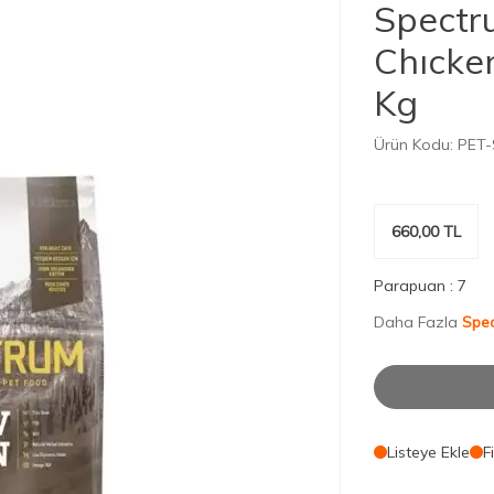
Spectr
Chıcke
Kg
Ürün Kodu:
PET-
660,00
TL
Parapuan :
7
Daha Fazla
Spe
Listeye Ekle
F