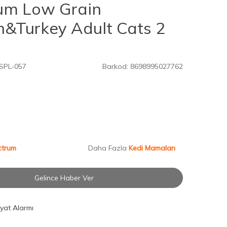
um Low Grain
n&Turkey Adult Cats 2
SPL-057
Barkod:
8698995027762
ctrum
Daha Fazla
Kedi Mamaları
Gelince Haber Ver
iyat Alarmı