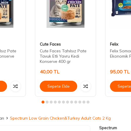
Cute Faces
Felix
lsız Pate
Cute Faces Tahılsız Pate
Felix Somon
onserve
Tavuk Etli Yavru Kedi
Ekonomik P
Konserve 400 gr
40,00
TL
95,00
TL
Sepete Ekle
Sepete
rı
Spectrum Low Grain Chıcken&Turkey Adult Cats 2 Kg
Spectrum