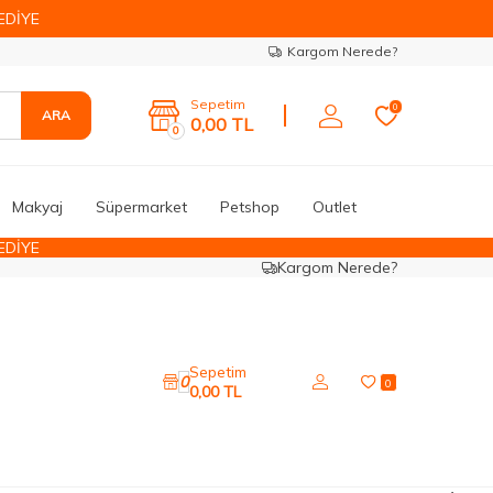
EDİYE
Kargom Nerede?
Sepetim
0
ARA
0,00
TL
0
Makyaj
Süpermarket
Petshop
Outlet
EDİYE
Kargom Nerede?
Sepetim
0
0
0,00
TL