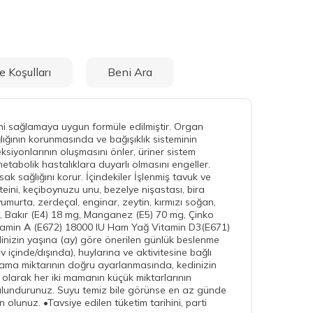
e Koşulları
Beni Ara
ni sağlamaya uygun formüle edilmiştir. Organ
ğlığının korunmasında ve bağışıklık sisteminin
ksiyonlarının oluşmasını önler, üriner sistem
metabolik hastalıklara duyarlı olmasını engeller.
sak sağlığını korur. İçindekiler İşlenmiş tavuk ve
proteini, keçiboynuzu unu, bezelye nişastası, bira
umurta, zerdeçal, enginar, zeytin, kırmızı soğan,
mg, Bakır (E4) 18 mg, Manganez (E5) 70 mg, Çinko
tamin A (E672) 18000 IU Ham Yağ Vitamin D3(E671)
nizin yaşına (ay) göre önerilen günlük beslenme
v içinde/dışında), huylarına ve aktivitesine bağlı
ek mama miktarının doğru ayarlanmasında, kedinizin
olarak her iki mamanın küçük miktarlarının
 bulundurunuz. Suyu temiz bile görünse en az günde
 olunuz. •Tavsiye edilen tüketim tarihini, parti