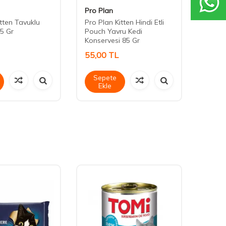
Pro Plan
Cute 
itten Tavuklu
Pro Plan Kitten Hindi Etli
Cute 
5 Gr
Pouch Yavru Kedi
Stick 
Konservesi 85 Gr
55,00
TL
45,0
Sepete
Sep
Ekle
Ek