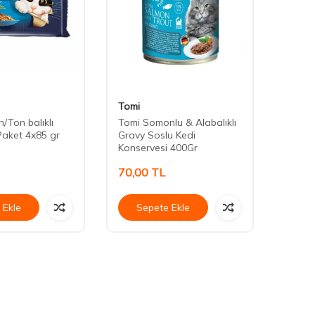
Tomi
Cute 
/Ton balıklı
Tomi Somonlu & Alabalıklı
Cute F
aket 4x85 gr
Gravy Soslu Kedi
Kuzu E
Konservesi 400Gr
Konse
70,00
TL
40,0
 Ekle
Sepete Ekle
Se