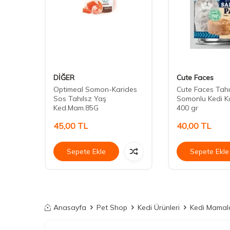
DİĞER
Cute Faces
n
Optimeal Somon-Karides
Cute Faces Tahı
işkin
Sos Tahılsz Yaş
Somonlu Kedi K
Ked.Mam.85G
400 gr
45,00
TL
40,00
TL
Sepete Ekle
Sepete Ekle
Anasayfa
Pet Shop
Kedi Ürünleri
Kedi Mamala