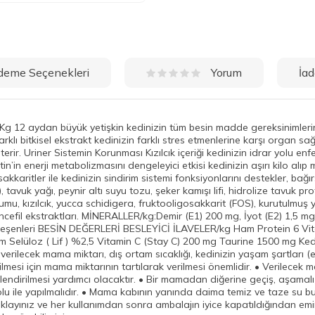
deme Seçenekleri
İad
Yorum
g 12 aydan büyük yetişkin kedinizin tüm besin madde gereksinimleri
rklı bitkisel ekstrakt kedinizin farklı stres etmenlerine karşı organ sa
ir. Uriner Sistemin Korunması Kızılcık içeriği kedinizin idrar yolu enfe
’in enerji metabolizmasını dengeleyici etkisi kedinizin aşırı kilo alıp 
kkaritler ile kedinizin sindirim sistemi fonksiyonlarını destekler, bağır
af), tavuk yağı, peynir altı suyu tozu, şeker kamışı lifi, hidrolize tavuk 
mu, kızılcık, yucca schidigera, fruktooligosakkarit (FOS), kurutulmuş y
encefil ekstraktları. MİNERALLER/kg:Demir (E1) 200 mg, İyot (E2) 1,5 
ileşenleri BESİN DEĞERLERİ BESLEYİCİ İLAVELER/kg Ham Protein 6 Vi
Selüloz ( Lif ) %2,5 Vitamin C (Stay C) 200 mg Taurine 1500 mg Kedi
verilecek mama miktarı, dış ortam sıcaklığı, kedinizin yaşam şartları (e
abilmesi için mama miktarının tartılarak verilmesi önemlidir. • Verilec
ndirilmesi yardımcı olacaktır. • Bir mamadan diğerine geçiş, aşamalı 
 yolu ile yapılmalıdır. • Mama kabının yanında daima temiz ve taze su
saklayınız ve her kullanımdan sonra ambalajın iyice kapatıldığından emin