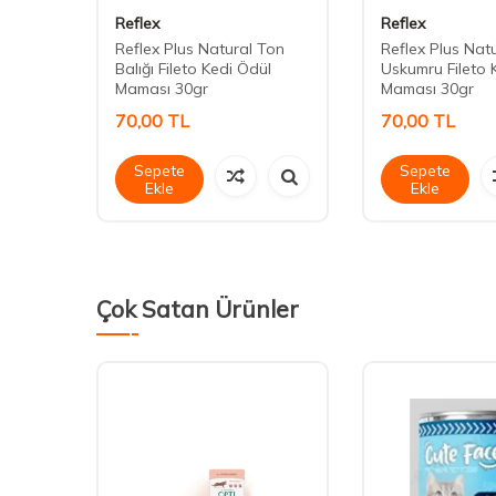
Reflex
Reflex
 Etli-
Reflex Plus Natural Ton
Reflex Plus Nat
Balığı Fileto Kedi Ödül
Uskumru Fileto 
Maması 30gr
Maması 30gr
70,00
TL
70,00
TL
Sepete
Sepete
Ekle
Ekle
Çok Satan Ürünler