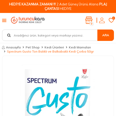
HEDİYE KAZANMA ZAMANI !!!
2 Adet Güneş Ürünü Alana
PLAJ
ÇANTASI
HEDİYE
0
0
ARA
Anasayfa
Pet Shop
Kedi Ürünleri
Kedi Mamaları
Spectrum Gusto Ton Balıklı ve Balkabaklı Kedi Çorba 50gr