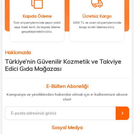
Kapıda Ödeme
Ücretsiz Kargo
Tüm alışverişlerinizde peşin nakit
1000 TL ve üzeri alışverişlerinizde
veya kredi kartı ile kapıda ödeme
kargo ücreti ödemezsiniz.
gerçekleştirebilirsiniz.
Hakkımızda
Türkiye’nin Güvenilir Kozmetik ve Takviye
Edici Gıda Mağazası
Güzellik, sağlık ve iyi hissetmek herkesin hakkı! Biz de bu vizyonla, hem
kişisel bakım hem de takviye edici gıda ürünlerini sizlerle
E-Bülten Aboneliği
buluşturuyoruz. Artık mağaza mağaza dolaşmanıza gerek yok;
Kampanya ve yeniliklerden haberdar olmak için e-bültenimize abone
ihtiyacınız olan her şeyi tek bir çatı altında topluyor ve kapınıza kadar
olun!
güvenle ulaştırıyoruz.
%100 orijinal kozmetik ve sağlık ürünleriyle güzelliğinizi tamamlayabilir,
vücudunuzu desteklemek için güvenilir takviye edici gıdalara
ulaşabilirsiniz. Cilt bakımından saç bakımına, makyajdan vitamin ve
Sosyal Medya
minerallere kadar binlerce ürünü uygun fiyat ve hızlı kargo avantajıyla