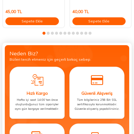
45,00
TL
40,00
TL
Sepete Ekle
Sepete Ekle
Neden Biz?
Bizleri tercih etmeniz için geçerli birkaç sebep.
Hızlı Kargo
Güvenli Alışveriş
Hafta içi saat 14:00’ten önce
Tüm bilgileriniz 256 Bit SSL
oluşturduğunuz tüm siparişler
sertifikasıyla korunmaktadır.
aynı gün kargoya verilmektedir.
Güvenle alışveriş yapabilirsiniz.