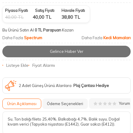
Piyasa Fiyatı
Satış Fiyatı
Havale Fiyatı
40,00
TL
40,00
TL
38,80
TL
Bu Ürünü Satın Al
0 TL Parapuan
Kazan
Spectrum
Kedi Mamaları
Daha Fazla
Daha Fazla
Gelince Haber Ver
Listeye Ekle
Fiyat Alarmı
2 Adet Güneş Ürünü Alanlara
Plaj Çantası Hediye
Yorum
Ürün Açıklaması
Ödeme Seçenekleri
Su, Ton balığı fileto 25,40%, Balkabağı 4,7%, Balık suyu, Doğal
kıvam verici (Tapyoka nişastası (E1442), Guar sakızı (E412)).