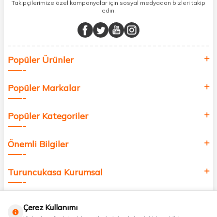
sunuyoruz.
Takipçilerimize özel kampanyalar için sosyal medyadan bizleri takip
edin.
Müşteri memnuniyetini ön planda tutarak, en kaliteli markaları sizlerle
buluşturuyor ve online alışveriş deneyiminizi en iyi hale getiriyoruz.
Sağlık, güzellik ve iyi yaşam için aradığınız her şey burada!
Siz de kendinizi yenilemek, sağlığınızı desteklemek ve güzelliğinize
Popüler Ürünler
değer katmak için bize katılın!
Popüler Markalar
Popüler Kategoriler
Önemli Bilgiler
Turuncukasa Kurumsal
Hızlı Erişim
Çerez Kullanımı