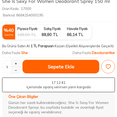
She İs Sexy For Women Deodorant Sprey 150 ml
Ürün Kodu:
17000
Barkod:
8684254000195
Piyasa Fiyatı
Satış Fiyatı
Havale Fiyatı
%
40
148,00
TL
88,80
TL
86,14
TL
İndirim
Bu Ürünü Satın Al
1 TL Parapuan
Kazan
(Üyelikli Alışverişlerde Geçerli)
She
Deodorantlar
Daha Fazla
Daha Fazla
Sepete Ekle
17
:12
:40
içerisinde sipariş verirsen yarın kargoda
Öne Çıkan Bilgiler
Günün her saati kullanabileceğiniz, She İs Sexy For Women
Deodorant Spreyi, bu sayfada bulabilir ve avantajlı fiyat
seçeneği ile sipariş verebilirsiniz.