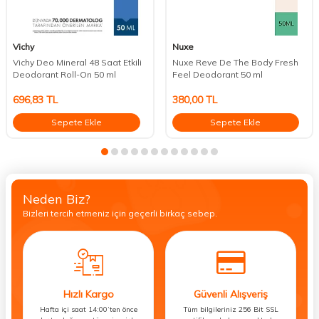
Vichy
Nuxe
Vichy Deo Mineral 48 Saat Etkili
Nuxe Reve De The Body Fresh
Deodorant Roll-On 50 ml
Feel Deodorant 50 ml
696,83
TL
380,00
TL
Sepete Ekle
Sepete Ekle
Neden Biz?
Bizleri tercih etmeniz için geçerli birkaç sebep.
Hızlı Kargo
Güvenli Alışveriş
Hafta içi saat 14:00’ten önce
Tüm bilgileriniz 256 Bit SSL