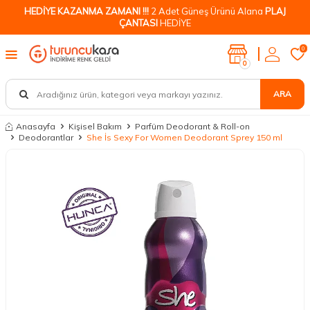
HEDİYE KAZANMA ZAMANI !!!
2 Adet Güneş Ürünü Alana
PLAJ
ÇANTASI
HEDİYE
0
0
ARA
Anasayfa
Kişisel Bakım
Parfüm Deodorant & Roll-on
Deodorantlar
She İs Sexy For Women Deodorant Sprey 150 ml