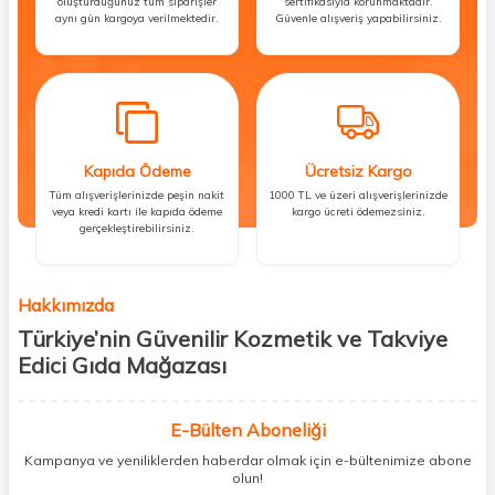
oluşturduğunuz tüm siparişler
sertifikasıyla korunmaktadır.
aynı gün kargoya verilmektedir.
Güvenle alışveriş yapabilirsiniz.
Kapıda Ödeme
Ücretsiz Kargo
Tüm alışverişlerinizde peşin nakit
1000 TL ve üzeri alışverişlerinizde
veya kredi kartı ile kapıda ödeme
kargo ücreti ödemezsiniz.
gerçekleştirebilirsiniz.
Hakkımızda
Türkiye’nin Güvenilir Kozmetik ve Takviye
Edici Gıda Mağazası
Güzellik, sağlık ve iyi hissetmek herkesin hakkı! Biz de bu vizyonla, hem
kişisel bakım hem de takviye edici gıda ürünlerini sizlerle
E-Bülten Aboneliği
buluşturuyoruz. Artık mağaza mağaza dolaşmanıza gerek yok;
Kampanya ve yeniliklerden haberdar olmak için e-bültenimize abone
ihtiyacınız olan her şeyi tek bir çatı altında topluyor ve kapınıza kadar
olun!
güvenle ulaştırıyoruz.