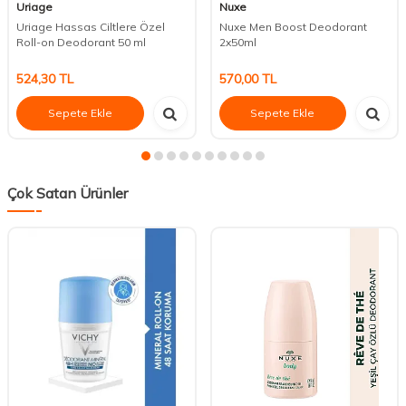
Uriage
Nuxe
Uriage Hassas Ciltlere Özel
Nuxe Men Boost Deodorant
Roll-on Deodorant 50 ml
2x50ml
524,30
TL
570,00
TL
Sepete Ekle
Sepete Ekle
Çok Satan Ürünler