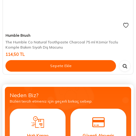
Humble Brush
The Humble Co Natural Toothpaste Charcoal 75 ml Kömür Tozlu
Komple Bakım Siyah Diş Macunu
114,50
TL
Sepete Ekle
Neden Biz?
Bizleri tercih etmeniz için geçerli birkaç sebep.
Hızlı Kargo
Güvenli Alışveriş