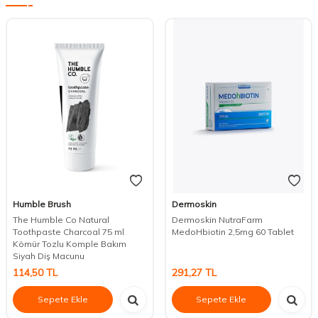
Humble Brush
Dermoskin
The Humble Co Natural
Dermoskin NutraFarm
Toothpaste Charcoal 75 ml
MedoHbiotin 2,5mg 60 Tablet
Kömür Tozlu Komple Bakım
Siyah Diş Macunu
114,50
TL
291,27
TL
Sepete Ekle
Sepete Ekle