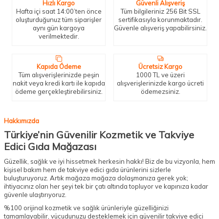
Hızlı Kargo
Güvenli Alışveriş
Hafta içi saat 14:00’ten önce
Tüm bilgileriniz 256 Bit SSL
oluşturduğunuz tüm siparişler
sertifikasıyla korunmaktadır.
aynı gün kargoya
Güvenle alışveriş yapabilirsiniz.
verilmektedir.
Kapıda Ödeme
Ücretsiz Kargo
Tüm alışverişlerinizde peşin
1000 TL ve üzeri
nakit veya kredi kartı ile kapıda
alışverişlerinizde kargo ücreti
ödeme gerçekleştirebilirsiniz.
ödemezsiniz.
Hakkımızda
Türkiye’nin Güvenilir Kozmetik ve Takviye
Edici Gıda Mağazası
Güzellik, sağlık ve iyi hissetmek herkesin hakkı! Biz de bu vizyonla, hem
kişisel bakım hem de takviye edici gıda ürünlerini sizlerle
buluşturuyoruz. Artık mağaza mağaza dolaşmanıza gerek yok;
ihtiyacınız olan her şeyi tek bir çatı altında topluyor ve kapınıza kadar
güvenle ulaştırıyoruz.
%100 orijinal kozmetik ve sağlık ürünleriyle güzelliğinizi
tamamlayabilir, vücudunuzu desteklemek için güvenilir takviye edici