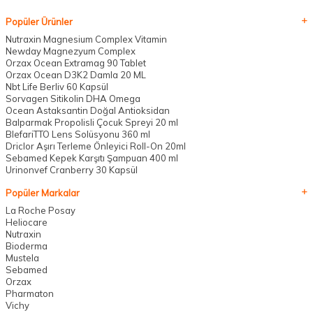
Popüler Ürünler
Nutraxin Magnesium Complex Vitamin
Newday Magnezyum Complex
Orzax Ocean Extramag 90 Tablet
Orzax Ocean D3K2 Damla 20 ML
Nbt Life Berliv 60 Kapsül
Sorvagen Sitikolin DHA Omega
Ocean Astaksantin Doğal Antioksidan
Balparmak Propolisli Çocuk Spreyi 20 ml
BlefariTTO Lens Solüsyonu 360 ml
Driclor Aşırı Terleme Önleyici Roll-On 20ml
Sebamed Kepek Karşıtı Şampuan 400 ml
Urinonvef Cranberry 30 Kapsül
Popüler Markalar
La Roche Posay
Heliocare
Nutraxin
Bioderma
Mustela
Sebamed
Orzax
Pharmaton
Vichy