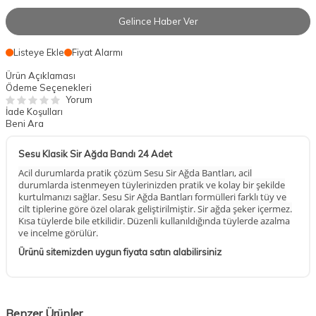
Gelince Haber Ver
Listeye Ekle
Fiyat Alarmı
Ürün Açıklaması
Ödeme Seçenekleri
Yorum
İade Koşulları
Beni Ara
Sesu Klasik Sir Ağda Bandı 24 Adet
Acil durumlarda pratik çözüm Sesu Sir Ağda Bantları, acil
durumlarda istenmeyen tüylerinizden pratik ve kolay bir şekilde
kurtulmanızı sağlar. Sesu Sir Ağda Bantları formülleri farklı tüy ve
cilt tiplerine göre özel olarak geliştirilmiştir. Sir ağda şeker içermez.
Kısa tüylerde bile etkilidir. Düzenli kullanıldığında tüylerde azalma
ve incelme görülür.
Ürünü sitemizden uygun fiyata satın alabilirsiniz
Benzer Ürünler