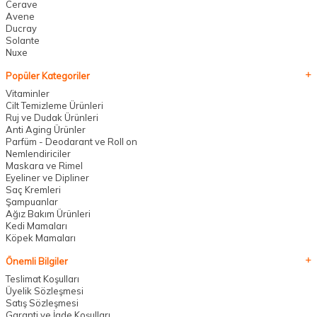
Cerave
Avene
Ducray
Solante
Nuxe
Popüler Kategoriler
Vitaminler
Cilt Temizleme Ürünleri
Ruj ve Dudak Ürünleri
Anti Aging Ürünler
Parfüm - Deodarant ve Roll on
Nemlendiriciler
Maskara ve Rimel
Eyeliner ve Dipliner
Saç Kremleri
Şampuanlar
Ağız Bakım Ürünleri
Kedi Mamaları
Köpek Mamaları
Önemli Bilgiler
Teslimat Koşulları
Üyelik Sözleşmesi
Satış Sözleşmesi
Garanti ve İade Koşulları