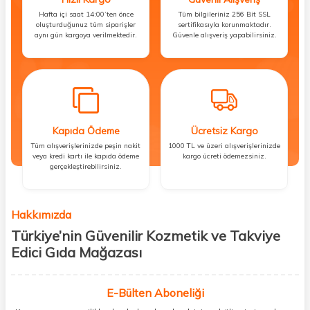
Hafta içi saat 14:00’ten önce
Tüm bilgileriniz 256 Bit SSL
oluşturduğunuz tüm siparişler
sertifikasıyla korunmaktadır.
aynı gün kargoya verilmektedir.
Güvenle alışveriş yapabilirsiniz.
Kapıda Ödeme
Ücretsiz Kargo
Tüm alışverişlerinizde peşin nakit
1000 TL ve üzeri alışverişlerinizde
veya kredi kartı ile kapıda ödeme
kargo ücreti ödemezsiniz.
gerçekleştirebilirsiniz.
Hakkımızda
Türkiye’nin Güvenilir Kozmetik ve Takviye
Edici Gıda Mağazası
Güzellik, sağlık ve iyi hissetmek herkesin hakkı! Biz de bu vizyonla, hem
kişisel bakım hem de takviye edici gıda ürünlerini sizlerle
E-Bülten Aboneliği
buluşturuyoruz. Artık mağaza mağaza dolaşmanıza gerek yok;