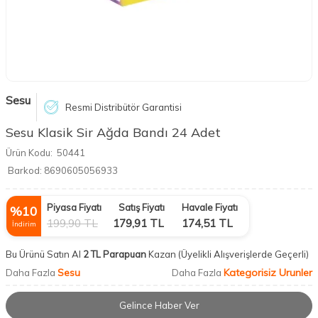
Sesu
Resmi Distribütör Garantisi
Sesu Klasik Sir Ağda Bandı 24 Adet
Ürün Kodu:
50441
Barkod:
8690605056933
Piyasa Fiyatı
Satış Fiyatı
Havale Fiyatı
%
10
199,90
TL
179,91
TL
174,51
TL
İndirim
Bu Ürünü Satın Al
2 TL Parapuan
Kazan
(Üyelikli Alışverişlerde Geçerli)
Sesu
Kategorisiz Urunler
Daha Fazla
Daha Fazla
Gelince Haber Ver