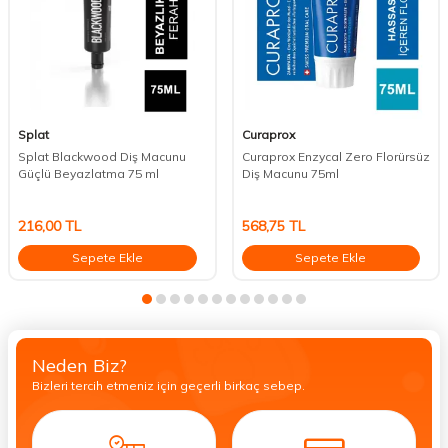
Splat
Curaprox
Splat Blackwood Diş Macunu
Curaprox Enzycal Zero Florürsüz
Güçlü Beyazlatma 75 ml
Diş Macunu 75ml
216,00
TL
568,75
TL
Sepete Ekle
Sepete Ekle
Neden Biz?
Bizleri tercih etmeniz için geçerli birkaç sebep.