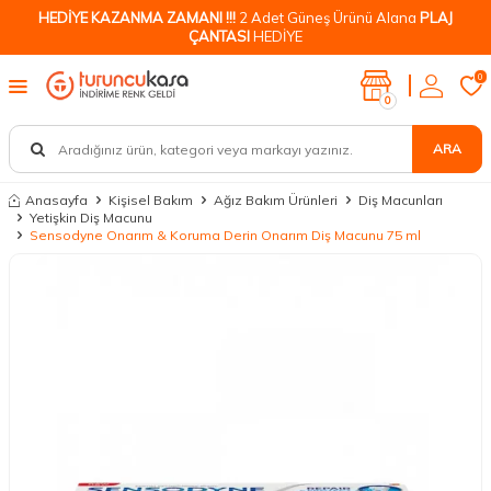
HEDİYE KAZANMA ZAMANI !!!
2 Adet Güneş Ürünü Alana
PLAJ
ÇANTASI
HEDİYE
0
0
ARA
Anasayfa
Kişisel Bakım
Ağız Bakım Ürünleri
Diş Macunları
Yetişkin Diş Macunu
Sensodyne Onarım & Koruma Derin Onarım Diş Macunu 75 ml