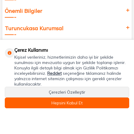
Önemli Bilgiler
Turuncukasa Kurumsal
Hızlı Erişim
Çerez Kullanımı
Kişisel verileriniz, hizmetlerimizin daha iyi bir şekilde
Uygulamalarımız
sunulması için mevzuata uygun bir şekilde toplanıp işlenir.
Konuyla ilgili detaylı bilgi almak için Gizlilik Politikamızı
inceleyebilirsiniz.
Reddet
seçeneğine tıklamanız halinde
yalnızca internet sitemizin çalışması için gerekli çerezler
Adres & İletişim
kullanılacaktır.
Çerezleri Özelleştir
Hepsini Kabul Et
T
-Soft
E-Ticaret
Sistemleriyle Hazırlanmıştır.