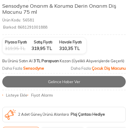
Sensodyne Onarım & Koruma Derin Onarım Diş
Macunu 75 ml
Ürün Kodu:
56581
Barkod:
8681291001888
Piyasa Fiyatı
Satış Fiyatı
Havale Fiyatı
319,95
TL
319,95
TL
310,35
TL
Bu Ürünü Satın Al
3 TL Parapuan
Kazan
(Üyelikli Alışverişlerde Geçerli)
Sensodyne
Çocuk Diş Macunu
Daha Fazla
Daha Fazla
Gelince Haber Ver
Listeye Ekle
Fiyat Alarmı
2 Adet Güneş Ürünü Alanlara
Plaj Çantası Hediye