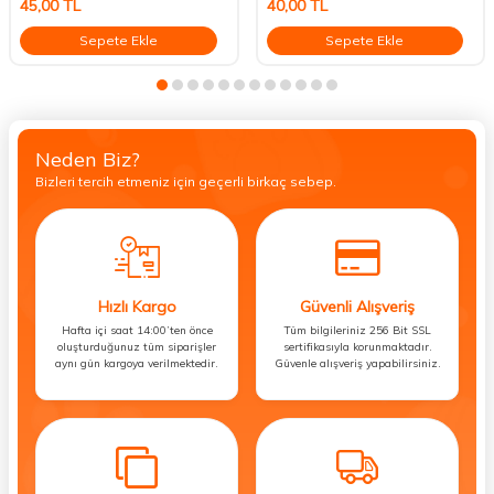
45,00
TL
40,00
TL
Sepete Ekle
Sepete Ekle
Neden Biz?
Bizleri tercih etmeniz için geçerli birkaç sebep.
Hızlı Kargo
Güvenli Alışveriş
Hafta içi saat 14:00’ten önce
Tüm bilgileriniz 256 Bit SSL
oluşturduğunuz tüm siparişler
sertifikasıyla korunmaktadır.
aynı gün kargoya verilmektedir.
Güvenle alışveriş yapabilirsiniz.