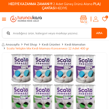
HEDİYE KAZANMA ZAMANI !!!
2 Adet Güneş Ürünü Alana
PLAJ
ÇANTASI
HEDİYE
0
0
ARA
Anasayfa
Pet Shop
Kedi Ürünleri
Kedi Mamaları
Scala Yetişkin Mix Kedi Maması Konservesi 12 Adet 400 gr