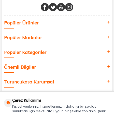
buluşturuyor ve online alışveriş deneyiminizi en iyi hale getiriyoruz.
Sağlık, güzellik ve iyi yaşam için aradığınız her şey burada!
Siz de kendinizi yenilemek, sağlığınızı desteklemek ve güzelliğinize
Popüler Ürünler
değer katmak için bize katılın!
Popüler Markalar
Popüler Kategoriler
Önemli Bilgiler
Turuncukasa Kurumsal
Hızlı Erişim
Çerez Kullanımı
Kişisel verileriniz, hizmetlerimizin daha iyi bir şekilde
Uygulamalarımız
sunulması için mevzuata uygun bir şekilde toplanıp işlenir.