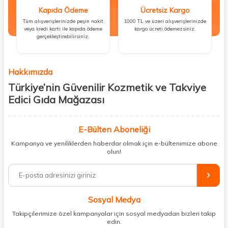
Kapıda Ödeme
Ücretsiz Kargo
Tüm alışverişlerinizde peşin nakit
1000 TL ve üzeri alışverişlerinizde
veya kredi kartı ile kapıda ödeme
kargo ücreti ödemezsiniz.
gerçekleştirebilirsiniz.
Hakkımızda
Türkiye’nin Güvenilir Kozmetik ve Takviye
Edici Gıda Mağazası
Güzellik, sağlık ve iyi hissetmek herkesin hakkı! Biz de bu vizyonla, hem
kişisel bakım hem de takviye edici gıda ürünlerini sizlerle
E-Bülten Aboneliği
buluşturuyoruz. Artık mağaza mağaza dolaşmanıza gerek yok;
Kampanya ve yeniliklerden haberdar olmak için e-bültenimize abone
ihtiyacınız olan her şeyi tek bir çatı altında topluyor ve kapınıza kadar
olun!
güvenle ulaştırıyoruz.
%100 orijinal kozmetik ve sağlık ürünleriyle güzelliğinizi tamamlayabilir,
vücudunuzu desteklemek için güvenilir takviye edici gıdalara
ulaşabilirsiniz. Cilt bakımından saç bakımına, makyajdan vitamin ve
Sosyal Medya
minerallere kadar binlerce ürünü uygun fiyat ve hızlı kargo avantajıyla
sunuyoruz.
Takipçilerimize özel kampanyalar için sosyal medyadan bizleri takip
edin.
Müşteri memnuniyetini ön planda tutarak, en kaliteli markaları sizlerle