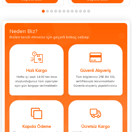
Neden Biz?
Bizleri tercih etmeniz için geçerli birkaç sebep.
Hızlı Kargo
Güvenli Alışveriş
Hafta içi saat 14:00’ten önce
Tüm bilgileriniz 256 Bit SSL
oluşturduğunuz tüm siparişler
sertifikasıyla korunmaktadır.
aynı gün kargoya verilmektedir.
Güvenle alışveriş yapabilirsiniz.
Kapıda Ödeme
Ücretsiz Kargo