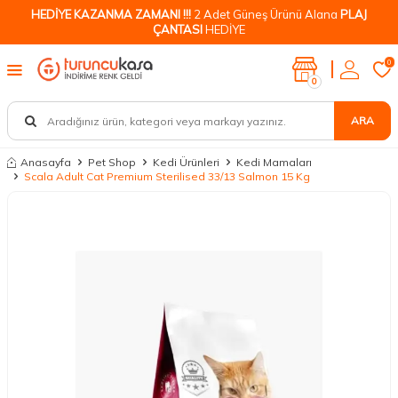
HEDİYE KAZANMA ZAMANI !!!
2 Adet Güneş Ürünü Alana
PLAJ
ÇANTASI
HEDİYE
0
0
ARA
Anasayfa
Pet Shop
Kedi Ürünleri
Kedi Mamaları
Scala Adult Cat Premium Sterilised 33/13 Salmon 15 Kg