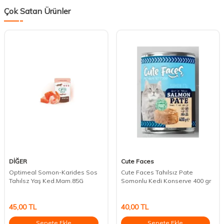
Çok Satan Ürünler
DİĞER
Cute Faces
Optimeal Somon-Karides Sos
Cute Faces Tahılsız Pate
Tahılsz Yaş Ked.Mam.85G
Somonlu Kedi Konserve 400 gr
45,00
TL
40,00
TL
Sepete Ekle
Sepete Ekle