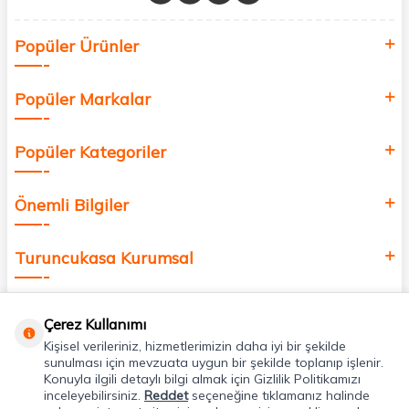
Sağlık, güzellik ve iyi yaşam için aradığınız her şey burada!
Siz de kendinizi yenilemek, sağlığınızı desteklemek ve güzelliğinize
Popüler Ürünler
değer katmak için bize katılın!
Popüler Markalar
Popüler Kategoriler
Önemli Bilgiler
Turuncukasa Kurumsal
Hızlı Erişim
Çerez Kullanımı
Kişisel verileriniz, hizmetlerimizin daha iyi bir şekilde
Uygulamalarımız
sunulması için mevzuata uygun bir şekilde toplanıp işlenir.
Konuyla ilgili detaylı bilgi almak için Gizlilik Politikamızı
inceleyebilirsiniz.
Reddet
seçeneğine tıklamanız halinde