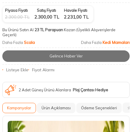
Piyasa Fiyatı
Satış Fiyatı
Havale Fiyatı
2.300,00
TL
2.300,00
TL
2.231,00
TL
Bu Ürünü Satın Al
23 TL Parapuan
Kazan
(Üyelikli Alışverişlerde
Geçerli)
Scala
Kedi Mamaları
Daha Fazla
Daha Fazla
Gelince Haber Ver
Listeye Ekle
Fiyat Alarmı
2 Adet Güneş Ürünü Alanlara
Plaj Çantası Hediye
Kampanyalar
Ürün Açıklaması
Ödeme Seçenekleri