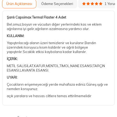
1 Yoru
Ürün Açıklaması
Ödeme Seçenekleri
Şanlı Capsimax Termal Flaster 4 Adet
Bel,omuz,boyun ve vücudun diğer yerlerindeki kas ve eklem
ağrılarına iyi gelir,ağrıların azalmasına yardımcı olur.
KULLANIM:
Yapıştırılacağı alanın üzeri temizlenir ve kurulanır.Bandın
üzerindeki koruyucu kısım kaldırılır ve ağrılı bölgeye
yapıştırılır.Sıcaklık etkisi kaybolana kadar kullanılır.
İÇERİK:
METİL SALİSİLAT,KAFUR,MENTOL,TİMOL,NANE ESANSI,TARÇIN
ESANSI,LAVANTA ESANSI.
UYARI:
Çocukların erişemeyeceği yerde muhafaza ediniz.Güneş ışığı ve
nemden koruyunuz.
açık yaralara ve hassas ciltlere temas ettirilmemelidir