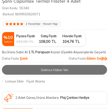
Şanlı Capsimax Termal Flaster 4 Adet
Ürün Kodu:
55340
Barkod:
8699550820071
1 Yorumlar
Yorum Yap
Piyasa Fiyatı
Satış Fiyatı
Havale Fiyatı
%
10
120,00
TL
108,00
TL
104,76
TL
İndirim
Bu Ürünü Satın Al
1 TL Parapuan
Kazan
(Üyelikli Alışverişlerde Geçerli)
Şanlı
Eklem Sağlığı
Daha Fazla
Daha Fazla
Gelince Haber Ver
Listeye Ekle
Fiyat Alarmı
2 Adet Güneş Ürünü Alanlara
Plaj Çantası Hediye