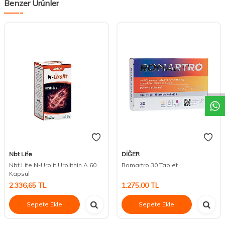
Benzer Ürünler
DESTEK
Nbt Life
DİĞER
Nbt Life N-Urolit Urolithin A 60
Romartro 30 Tablet
Kapsül
2.336,65
TL
1.275,00
TL
Sepete Ekle
Sepete Ekle