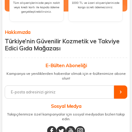
Tüm alışverişlerinizde peşin nakit
1000 TL ve üzeri alışverişlerinizde
veya kredi kartı ile kapıda ödeme
kargo ücreti ödemezsiniz.
gerçekleştirebilirsiniz.
Hakkımızda
Türkiye’nin Güvenilir Kozmetik ve Takviye
Edici Gıda Mağazası
Güzellik, sağlık ve iyi hissetmek herkesin hakkı! Biz de bu vizyonla, hem
kişisel bakım hem de takviye edici gıda ürünlerini sizlerle
E-Bülten Aboneliği
buluşturuyoruz. Artık mağaza mağaza dolaşmanıza gerek yok;
Kampanya ve yeniliklerden haberdar olmak için e-bültenimize abone
ihtiyacınız olan her şeyi tek bir çatı altında topluyor ve kapınıza kadar
olun!
güvenle ulaştırıyoruz.
%100 orijinal kozmetik ve sağlık ürünleriyle güzelliğinizi tamamlayabilir,
vücudunuzu desteklemek için güvenilir takviye edici gıdalara
ulaşabilirsiniz. Cilt bakımından saç bakımına, makyajdan vitamin ve
Sosyal Medya
minerallere kadar binlerce ürünü uygun fiyat ve hızlı kargo avantajıyla
sunuyoruz.
Takipçilerimize özel kampanyalar için sosyal medyadan bizleri takip
edin.
Müşteri memnuniyetini ön planda tutarak, en kaliteli markaları sizlerle
buluşturuyor ve online alışveriş deneyiminizi en iyi hale getiriyoruz.