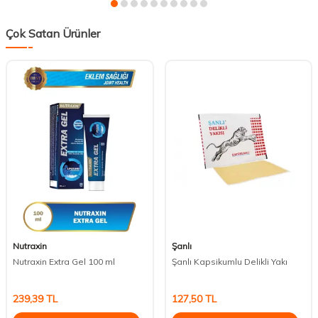
Çok Satan Ürünler
Nutraxin
Şanlı
Nutraxin Extra Gel 100 ml
Şanlı Kapsikumlu Delikli Yakı
239,39
TL
127,50
TL