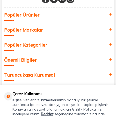
Sağlık, güzellik ve iyi yaşam için aradığınız her şey burada!
Siz de kendinizi yenilemek, sağlığınızı desteklemek ve güzelliğinize
Popüler Ürünler
değer katmak için bize katılın!
Popüler Markalar
Popüler Kategoriler
Önemli Bilgiler
Turuncukasa Kurumsal
Hızlı Erişim
Çerez Kullanımı
Kişisel verileriniz, hizmetlerimizin daha iyi bir şekilde
Uygulamalarımız
sunulması için mevzuata uygun bir şekilde toplanıp işlenir.
Konuyla ilgili detaylı bilgi almak için Gizlilik Politikamızı
inceleyebilirsiniz.
Reddet
seçeneğine tıklamanız halinde