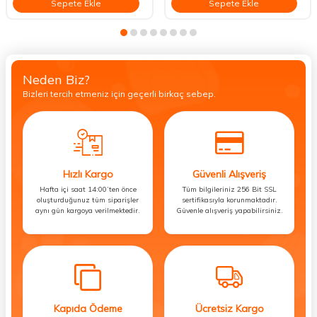
Sepete Ekle
Sepete Ekle
Neden Biz?
Bizleri tercih etmeniz için geçerli birkaç sebep.
Hızlı Kargo
Güvenli Alışveriş
Hafta içi saat 14:00’ten önce
Tüm bilgileriniz 256 Bit SSL
oluşturduğunuz tüm siparişler
sertifikasıyla korunmaktadır.
aynı gün kargoya verilmektedir.
Güvenle alışveriş yapabilirsiniz.
Kapıda Ödeme
Ücretsiz Kargo