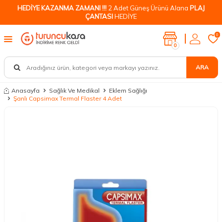
HEDİYE KAZANMA ZAMANI !!!
2 Adet Güneş Ürünü Alana
PLAJ
ÇANTASI
HEDİYE
0
0
ARA
Anasayfa
Sağlık Ve Medikal
Eklem Sağlığı
Şanlı Capsimax Termal Flaster 4 Adet