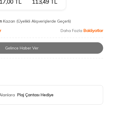
17,00
TL
113,49
TL
n
Kazan
(Üyelikli Alışverişlerde Geçerli)
r
Daha Fazla
Bakliyatlar
Gelince Haber Ver
 Alanlara
Plaj Çantası Hediye