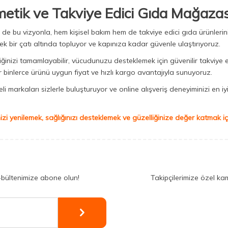
metik ve Takviye Edici Gıda Mağazas
Biz de bu vizyonla, hem kişisel bakım hem de takviye edici gıda ürünler
ek bir çatı altında topluyor ve kapınıza kadar güvenle ulaştırıyoruz.
iğinizi tamamlayabilir, vücudunuzu desteklemek için güvenilir takviye e
binlerce ürünü uygun fiyat ve hızlı kargo avantajıyla sunuyoruz.
 markaları sizlerle buluşturuyor ve online alışveriş deneyiminizi en iyi 
izi yenilemek, sağlığınızı desteklemek ve güzelliğinize değer katmak için
-bültenimize abone olun!
Takipçilerimize özel ka