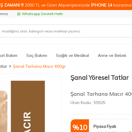
Ş ZAMANI !!!
2000 TL ve Üzeri Alışverişlerinizde
İPHONE 14
kazanma 
rimiz
Whatsapp Destek Hattı
isel Bakım
Saç Bakımı
Sağlık ve Medikal
Anne ve Bebek
tlar
Şanal Tarhana Macır 400gr
Şanal Yöresel Tatlar
Şanal Tarhana Macır 40
Ürün Kodu:
59325
%
10
Piyasa Fiyatı