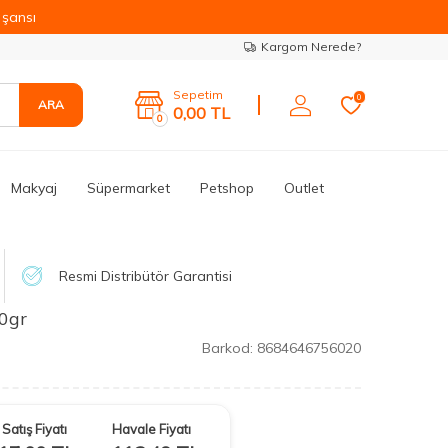
şansı
Kargom Nerede?
Sepetim
0
ARA
0,00
TL
0
Makyaj
Süpermarket
Petshop
Outlet
Resmi Distribütör Garantisi
0gr
Barkod:
8684646756020
Satış Fiyatı
Havale Fiyatı