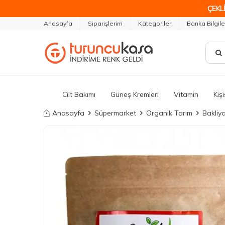
ÇEKLİ
Anasayfa
Siparişlerim
Kategoriler
Banka Bilgile
Cilt Bakımı
Güneş Kremleri
Vitamin
Kiş
Anasayfa
Süpermarket
Organik Tarım
Bakliya