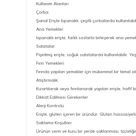
Kullanım Alanları
Çorba:
Şanal Erişte Ispanaklı, çeşitli çorbalarda kullanılab
Ana Yemekler:
Ispanaklı erişte, farklı soslarla birleşerek ana yemek
Salatalar:
Pişirilmiş erişte, soğuk salatalarda kullanılabilir. Ye
Fırın Yemekleri:
Fırında yapılan yemekler için mükemmel bir temel oluşt
Atıştırmalık:
Kızartılarak veya fırınlanarak yapılan erişte, hafif bir
Dikkat Edilmesi Gerekenler
Alerji Kontrolü:
Erişte, glüten içeren bir üründür. Glüten hassasiyeti 
Saklama Koşulları:
Ürünün serin ve kuru bir yerde saklanması, tazeliğ