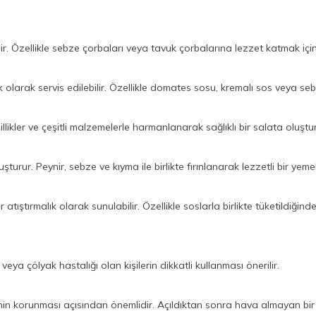
ilir. Özellikle sebze çorbaları veya tavuk çorbalarına lezzet katmak için
 olarak servis edilebilir. Özellikle domates sosu, kremalı sos veya sebze
şillikler ve çeşitli malzemelerle harmanlanarak sağlıklı bir salata oluştura
urur. Peynir, sebze ve kıyma ile birlikte fırınlanarak lezzetli bir yemek
 atıştırmalık olarak sunulabilir. Özellikle soslarla birlikte tüketildiğinde 
veya çölyak hastalığı olan kişilerin dikkatli kullanması önerilir.
inin korunması açısından önemlidir. Açıldıktan sonra hava almayan bir 