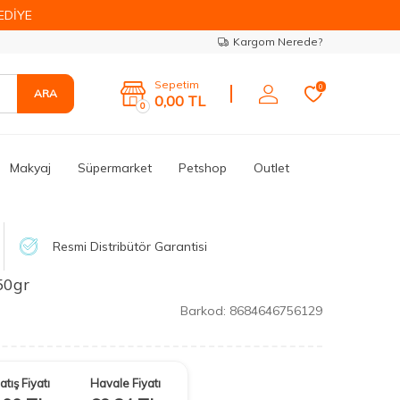
EDİYE
Kargom Nerede?
Sepetim
0
ARA
0,00
TL
0
Makyaj
Süpermarket
Petshop
Outlet
Resmi Distribütör Garantisi
50gr
Barkod:
8684646756129
atış Fiyatı
Havale Fiyatı