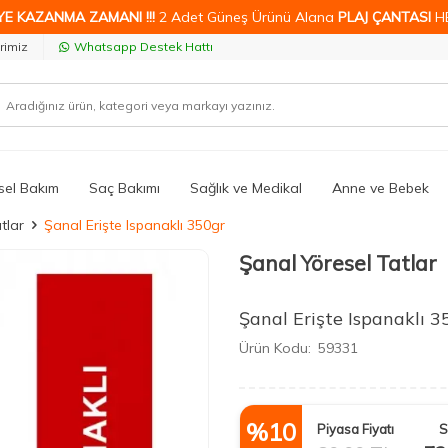
YE KAZANMA ZAMANI !!!
2 Adet Güneş Ürünü Alana
PLAJ ÇANTASI
H
rimiz
Whatsapp Destek Hattı
isel Bakım
Saç Bakımı
Sağlık ve Medikal
Anne ve Bebek
tlar
Şanal Erişte Ispanaklı 350gr
Şanal Yöresel Tatlar
Şanal Erişte Ispanaklı 3
Ürün Kodu:
59331
%
10
Piyasa Fiyatı
S