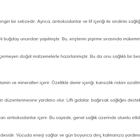
gin bir sebzedir. Ayrıca, antioksidanlar ve lif içeriği ile sindirim sağlığ
teli buğday unundan yapılmıştır. Bu, eriştenin pişirme sırasında mükem
çermeyen doğal malzemelerle hazırlanmıştır. Bu da onu sağlıklı bir besi
itamin ve mineralleri içerir. Özellikle demir içeriği, kansızlık riskini aza
n düzenlenmesine yardımcı olur. Lifli gıdalar, bağırsak sağlığını destek
lan antioksidanlar içerir. Bu sayede, genel sağlık üzerinde olumlu etkil
desidir. Vücuda enerji sağlar ve gün boyunca dinç kalmanıza yardımcı