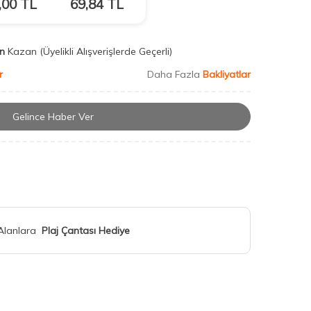
,00
TL
69,84
TL
n
Kazan
(Üyelikli Alışverişlerde Geçerli)
r
Daha Fazla
Bakliyatlar
Gelince Haber Ver
 Alanlara
Plaj Çantası Hediye