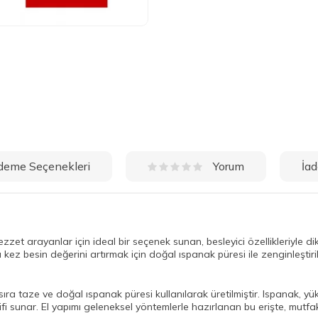
deme Seçenekleri
İad
Yorum
lezzet arayanlar için ideal bir seçenek sunan, besleyici özellikleriyle 
u kez besin değerini artırmak için doğal ıspanak püresi ile zenginleştiri
sıra taze ve doğal ıspanak püresi kullanılarak üretilmiştir. Ispanak, yük
atifi sunar. El yapımı geleneksel yöntemlerle hazırlanan bu erişte, mutfak