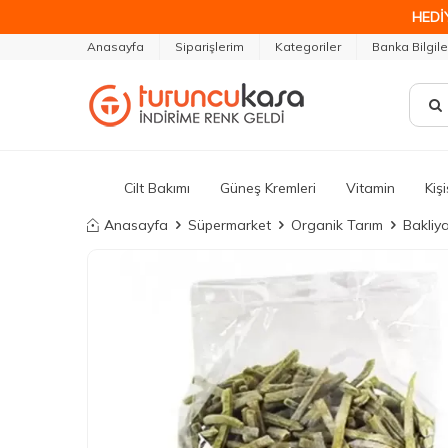
HEDİ
Anasayfa
Siparişlerim
Kategoriler
Banka Bilgile
Cilt Bakımı
Güneş Kremleri
Vitamin
Kiş
Anasayfa
Süpermarket
Organik Tarım
Bakliya