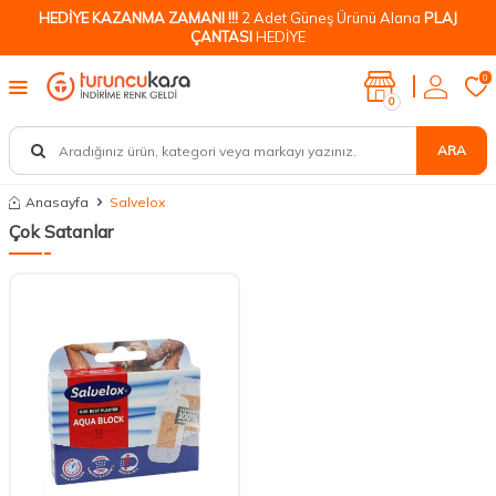
HEDİYE KAZANMA ZAMANI !!!
2 Adet Güneş Ürünü Alana
PLAJ
ÇANTASI
HEDİYE
0
0
ARA
Anasayfa
Salvelox
Çok Satanlar