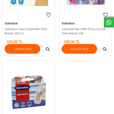
DESTEK
Salvelox
Salvelox
Salvelox Suya Dayanıklı Yara
Salvelox My Little Pony Çocuk
Bandı 100 cm
Yara Bandı 20li
101,02
TL
193,04
TL
Sepete Ekle
Sepete Ekle