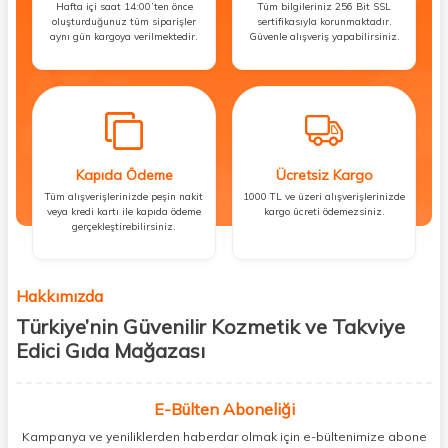
Hafta içi saat 14:00’ten önce
Tüm bilgileriniz 256 Bit SSL
oluşturduğunuz tüm siparişler
sertifikasıyla korunmaktadır.
aynı gün kargoya verilmektedir.
Güvenle alışveriş yapabilirsiniz.
Kapıda Ödeme
Ücretsiz Kargo
Tüm alışverişlerinizde peşin nakit
1000 TL ve üzeri alışverişlerinizde
veya kredi kartı ile kapıda ödeme
kargo ücreti ödemezsiniz.
gerçekleştirebilirsiniz.
Hakkımızda
Türkiye’nin Güvenilir Kozmetik ve Takviye
Edici Gıda Mağazası
Güzellik, sağlık ve iyi hissetmek herkesin hakkı! Biz de bu vizyonla, hem
kişisel bakım hem de takviye edici gıda ürünlerini sizlerle
E-Bülten Aboneliği
buluşturuyoruz. Artık mağaza mağaza dolaşmanıza gerek yok;
Kampanya ve yeniliklerden haberdar olmak için e-bültenimize abone
ihtiyacınız olan her şeyi tek bir çatı altında topluyor ve kapınıza kadar